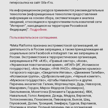
гиперссылка на сайт Sila-rf.ru.
На информационном ресурсе применяются рекомендательные
технологии (информационные технологии предоставления
информации на основе сбора, систематизации и анализа
сведений, относящихся к предпочтениям пользователей сети
"Интернет", находящихся на территории Российской
Федерации)".
Подробнее
.
Пользовательское соглашение
.
*Meta Platforms признана экстремистской организацией, её
деятельность в России запрещена, а также принадлежащие ей
социальные сети Facebook и Instagram так же запрещены в
России. Экстремистские и террористические организации,
запрещенные в РФ: «АУЕ», «Правый сектор», «Азов»,
«Украинская повстанческая армия», «ИГИЛ» (ИГ, Исламское
государство), «Аль-Каида», «УНА-УНСО», «Меджлис крымско-
татарского народа», «Свидетели Иеговы», «Движение Талибан»,
«Исламская группа», «Добровольчий рух», «Чёрный комитет»,
«Мужское государство», «Штабы Навального» и другие.
Перечень иноагентов: Галкин, Моргенштерн, Дудь, Невзоров,
Макаревич, Гордон, Мирон Фёдоров (Оксимирон),
Смольянинов, Монеточка (Елизавета Гардымова), ФБК,
Навальный, Голос Америки, Дождь, Медуза, Верзилов,
Толоконникова, Понасенков, Пивоваров, Быков, Шац,
Глуховский, Долин, Троицкий, Земфира, Гудков, Варламов,
Прусикин и другие. Полный перечень лиц и организаций,