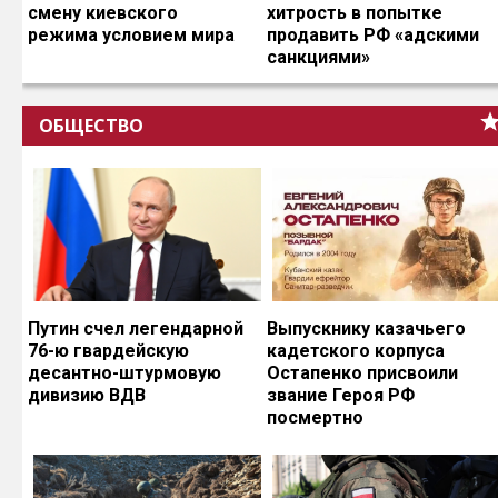
смену киевского
хитрость в попытке
режима условием мира
продавить РФ «адскими
санкциями»
ОБЩЕСТВО
Путин счел легендарной
Выпускнику казачьего
76-ю гвардейскую
кадетского корпуса
десантно-штурмовую
Остапенко присвоили
дивизию ВДВ
звание Героя РФ
посмертно