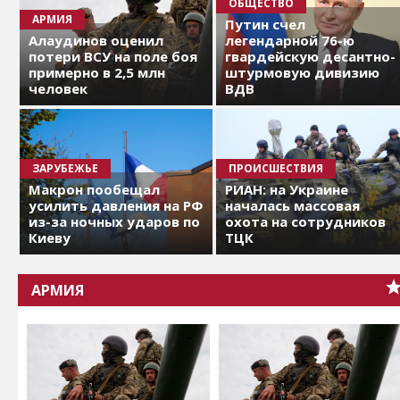
ОБЩЕСТВО
АРМИЯ
Путин счел
Алаудинов оценил
легендарной 76-ю
потери ВСУ на поле боя
гвардейскую десантно-
примерно в 2,5 млн
штурмовую дивизию
человек
ВДВ
ЗАРУБЕЖЬЕ
ПРОИСШЕСТВИЯ
Макрон пообещал
РИАН: на Украине
усилить давления на РФ
началась массовая
из-за ночных ударов по
охота на сотрудников
Киеву
ТЦК
АРМИЯ