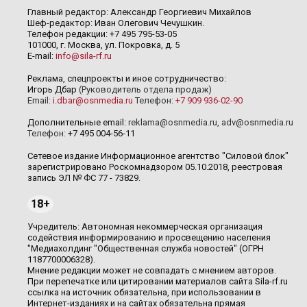
Главный редактор: Александр Георгиевич Михайлов
Шеф-редактор: Иван Олегович Чечушкин.
Телефон редакции: +7 495 795-53-05
101000, г. Москва, ул. Покровка, д. 5
E-mail:
info@sila-rf.ru
Реклама, спецпроекты и иное сотрудничество:
Игорь Дбар
(Руководитель отдела продаж)
Email:
i.dbar@osnmedia.ru
Телефон:
+7 909 936-02-90
Дополнительные email:
reklama@osnmedia.ru
,
adv@osnmedia.ru
Телефон:
+7 495 004-56-11
Сетевое издание Информационное агентство "Силовой блок"
зарегистрировано Роскомнадзором 05.10.2018, реестровая
запись ЭЛ № ФС 77 - 73829.
18+
Учредитель: Автономная некоммерческая организация
содействия информированию и просвещению населения
"Медиахолдинг "Общественная служба новостей" (ОГРН
1187700006328).
Мнение редакции может не совпадать с мнением авторов.
При перепечатке или цитировании материалов сайта Sila-rf.ru
ссылка на источник обязательна, при использовании в
Интернет-изданиях и на сайтах обязательна прямая