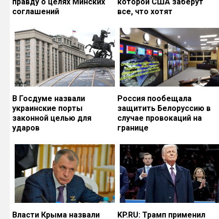
правду о целях Минских
которой США заберут
соглашений
все, что хотят
В Госдуме назвали
Россия пообещала
украинские порты
защитить Белоруссию в
законной целью для
случае провокаций на
ударов
границе
Власти Крыма назвали
KP.RU: Трамп применил