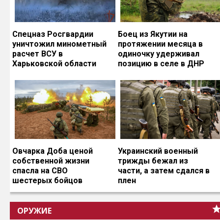
Спецназ Росгвардии
Боец из Якутии на
уничтожил минометный
протяжении месяца в
расчет ВСУ в
одиночку удерживал
Харьковской области
позицию в селе в ДНР
Овчарка Доба ценой
Украинский военный
собственной жизни
трижды бежал из
спасла на СВО
части, а затем сдался в
шестерых бойцов
плен
ОРУЖИЕ