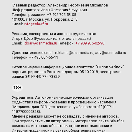
Главный редактор: Александр Георгиевич Михайлов
Шеф-редактор: Иван Олегович Чечушкин.
Телефон редакции: +7 495 795-53-05
101000, г. Москва, ул. Покровка, д. 5
E-mail:
info@sila-rf.ru
Реклама, спецпроекты и иное сотрудничество:
Игорь Дбар
(Руководитель отдела продаж)
Email:
i.dbar@osnmedia.ru
Телефон:
+7 909 936-02-90
Дополнительные email:
reklama@osnmedia.ru
,
adv@osnmedia.ru
Телефон:
+7 495 004-56-11
Сетевое издание Информационное агентство "Силовой блок"
зарегистрировано Роскомнадзором 05.10.2018, реестровая
запись ЭЛ № ФС 77 - 73829.
18+
Учредитель: Автономная некоммерческая организация
содействия информированию и просвещению населения
"Медиахолдинг "Общественная служба новостей" (ОГРН
1187700006328).
Мнение редакции может не совпадать с мнением авторов.
При перепечатке или цитировании материалов сайта Sila-rf.ru
ссылка на источник обязательна, при использовании в
Интернет-изданиях и на сайтах обязательна прямая