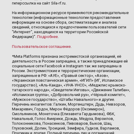
гиперссылка на сайт Sila-rf.ru.
На информационном ресурсе применяются рекомендательные
технологии (информационные технологии предоставления
информации на основе сбора, систематизации и анализа
сведений, относящихся к предпочтениям пользователей сети
"Интернет", находящихся на территории Российской
Федерации)".
Подробнее
.
Пользовательское соглашение
.
*Meta Platforms признана экстремистской организацией, её
деятельность в России запрещена, а также принадлежащие ей
социальные сети Facebook и Instagram так же запрещены в
России. Экстремистские и террористические организации,
запрещенные в РФ: «АУЕ», «Правый сектор», «Азов»,
«Украинская повстанческая армия», «ИГИЛ» (ИГ, Исламское
государство), «Аль-Каида», «УНА-УНСО», «Меджлис крымско-
татарского народа», «Свидетели Иеговы», «Движение Талибан»,
«Исламская группа», «Добровольчий рух», «Чёрный комитет»,
«Мужское государство», «Штабы Навального» и другие.
Перечень иноагентов: Галкин, Моргенштерн, Дудь, Невзоров,
Макаревич, Гордон, Мирон Фёдоров (Оксимирон),
Смольянинов, Монеточка (Елизавета Гардымова), ФБК,
Навальный, Голос Америки, Дождь, Медуза, Верзилов,
Толоконникова, Понасенков, Пивоваров, Быков, Шац,
Глуховский, Долин, Троицкий, Земфира, Гудков, Варламов,
Прусикин и другие. Полный перечень лиц и организаций,