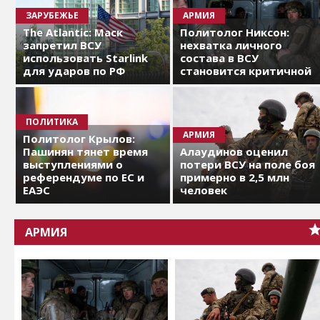
ЗАРУБЕЖЬЕ
АРМИЯ
The Atlantic: Маск
Политолог Никсон:
запретил ВСУ
нехватка личного
использовать Starlink
состава в ВСУ
для ударов по РФ
становится критичной
ПОЛИТИКА
АРМИЯ
Политолог Крылов:
Пашинян тянет время
Алаудинов оценил
выступлениями о
потери ВСУ на поле боя
референдуме по ЕС и
примерно в 2,5 млн
ЕАЭС
человек
АРМИЯ