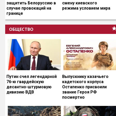
защитить Белоруссию в
смену киевского
случае провокаций на
режима условием мира
границе
ОБЩЕСТВО
Путин счел легендарной
Выпускнику казачьего
76-ю гвардейскую
кадетского корпуса
десантно-штурмовую
Остапенко присвоили
дивизию ВДВ
звание Героя РФ
посмертно