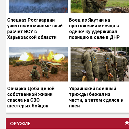
Спецназ Росгвардии
Боец из Якутии на
уничтожил минометный
протяжении месяца в
расчет ВСУ в
одиночку удерживал
Харьковской области
позицию в селе в ДНР
Овчарка Доба ценой
Украинский военный
собственной жизни
трижды бежал из
спасла на СВО
части, а затем сдался в
шестерых бойцов
плен
ОРУЖИЕ