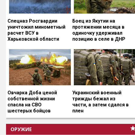
Спецназ Росгвардии
Боец из Якутии на
уничтожил минометный
протяжении месяца в
расчет ВСУ в
одиночку удерживал
Харьковской области
позицию в селе в ДНР
Овчарка Доба ценой
Украинский военный
собственной жизни
трижды бежал из
спасла на СВО
части, а затем сдался в
шестерых бойцов
плен
ОРУЖИЕ