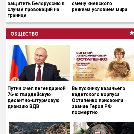
защитить Белоруссию в
смену киевского
случае провокаций на
режима условием мира
границе
ОБЩЕСТВО
Путин счел легендарной
Выпускнику казачьего
76-ю гвардейскую
кадетского корпуса
десантно-штурмовую
Остапенко присвоили
дивизию ВДВ
звание Героя РФ
посмертно