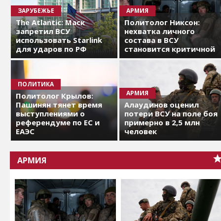
ЗАРУБЕЖЬЕ
АРМИЯ
The Atlantic: Маск
Политолог Никсон:
запретил ВСУ
нехватка личного
использовать Starlink
состава в ВСУ
для ударов по РФ
становится критичной
ПОЛИТИКА
АРМИЯ
Политолог Крылов:
Пашинян тянет время
Алаудинов оценил
выступлениями о
потери ВСУ на поле боя
референдуме по ЕС и
примерно в 2,5 млн
ЕАЭС
человек
АРМИЯ