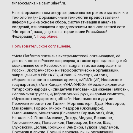
гиперссылка на сайт Sila-rf.ru.
На информационном ресурсе применяются рекомендательные
технологии (информационные технологии предоставления
информации на основе сбора, систематизации и анализа
сведений, относящихся к предпочтениям пользователей сети
"Интернет", находящихся на территории Российской
Федерации)".
Подробнее
.
Пользовательское соглашение
.
*Meta Platforms признана экстремистской организацией, её
деятельность в России запрещена, а также принадлежащие ей
социальные сети Facebook и Instagram так же запрещены в
России. Экстремистские и террористические организации,
запрещенные в РФ: «АУЕ», «Правый сектор», «Азов»,
«Украинская повстанческая армия», «ИГИЛ» (ИГ, Исламское
государство), «Аль-Каида», «УНА-УНСО», «Меджлис крымско-
татарского народа», «Свидетели Иеговы», «Движение Талибан»,
«Исламская группа», «Добровольчий рух», «Чёрный комитет»,
«Мужское государство», «Штабы Навального» и другие.
Перечень иноагентов: Галкин, Моргенштерн, Дудь, Невзоров,
Макаревич, Гордон, Мирон Фёдоров (Оксимирон),
Смольянинов, Монеточка (Елизавета Гардымова), ФБК,
Навальный, Голос Америки, Дождь, Медуза, Верзилов,
Толоконникова, Понасенков, Пивоваров, Быков, Шац,
Глуховский, Долин, Троицкий, Земфира, Гудков, Варламов,
Прусикин и другие. Полный перечень лиц и организаций,