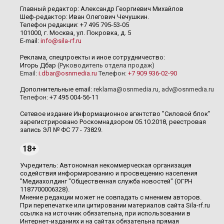
Главный редактор: Александр Георгиевич Михайлов
Шеф-редактор: Иван Олегович Чечушкин.
Телефон редакции: +7 495 795-53-05
101000, г. Москва, ул. Покровка, д. 5
E-mail:
info@sila-rf.ru
Реклама, спецпроекты и иное сотрудничество:
Игорь Дбар
(Руководитель отдела продаж)
Email:
i.dbar@osnmedia.ru
Телефон:
+7 909 936-02-90
Дополнительные email:
reklama@osnmedia.ru
,
adv@osnmedia.ru
Телефон:
+7 495 004-56-11
Сетевое издание Информационное агентство "Силовой блок"
зарегистрировано Роскомнадзором 05.10.2018, реестровая
запись ЭЛ № ФС 77 - 73829.
18+
Учредитель: Автономная некоммерческая организация
содействия информированию и просвещению населения
"Медиахолдинг "Общественная служба новостей" (ОГРН
1187700006328).
Мнение редакции может не совпадать с мнением авторов.
При перепечатке или цитировании материалов сайта Sila-rf.ru
ссылка на источник обязательна, при использовании в
Интернет-изданиях и на сайтах обязательна прямая