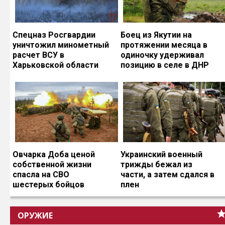
Спецназ Росгвардии
Боец из Якутии на
уничтожил минометный
протяжении месяца в
расчет ВСУ в
одиночку удерживал
Харьковской области
позицию в селе в ДНР
Овчарка Доба ценой
Украинский военный
собственной жизни
трижды бежал из
спасла на СВО
части, а затем сдался в
шестерых бойцов
плен
ОРУЖИЕ