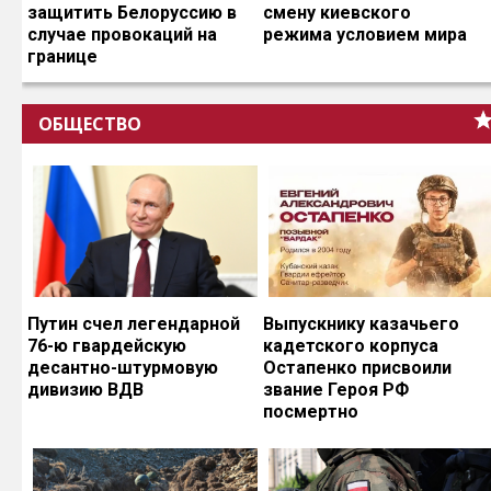
защитить Белоруссию в
смену киевского
случае провокаций на
режима условием мира
границе
ОБЩЕСТВО
Путин счел легендарной
Выпускнику казачьего
76-ю гвардейскую
кадетского корпуса
десантно-штурмовую
Остапенко присвоили
дивизию ВДВ
звание Героя РФ
посмертно