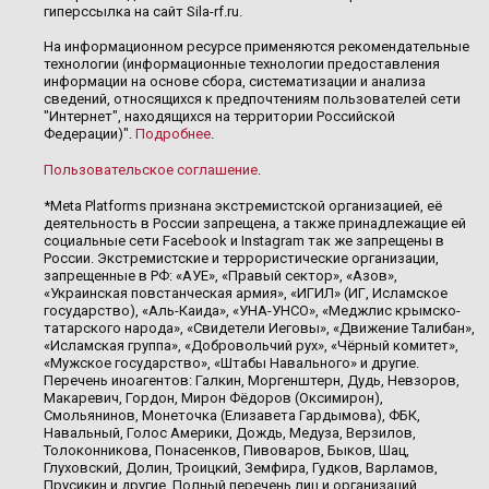
гиперссылка на сайт Sila-rf.ru.
На информационном ресурсе применяются рекомендательные
технологии (информационные технологии предоставления
информации на основе сбора, систематизации и анализа
сведений, относящихся к предпочтениям пользователей сети
"Интернет", находящихся на территории Российской
Федерации)".
Подробнее
.
Пользовательское соглашение
.
*Meta Platforms признана экстремистской организацией, её
деятельность в России запрещена, а также принадлежащие ей
социальные сети Facebook и Instagram так же запрещены в
России. Экстремистские и террористические организации,
запрещенные в РФ: «АУЕ», «Правый сектор», «Азов»,
«Украинская повстанческая армия», «ИГИЛ» (ИГ, Исламское
государство), «Аль-Каида», «УНА-УНСО», «Меджлис крымско-
татарского народа», «Свидетели Иеговы», «Движение Талибан»,
«Исламская группа», «Добровольчий рух», «Чёрный комитет»,
«Мужское государство», «Штабы Навального» и другие.
Перечень иноагентов: Галкин, Моргенштерн, Дудь, Невзоров,
Макаревич, Гордон, Мирон Фёдоров (Оксимирон),
Смольянинов, Монеточка (Елизавета Гардымова), ФБК,
Навальный, Голос Америки, Дождь, Медуза, Верзилов,
Толоконникова, Понасенков, Пивоваров, Быков, Шац,
Глуховский, Долин, Троицкий, Земфира, Гудков, Варламов,
Прусикин и другие. Полный перечень лиц и организаций,