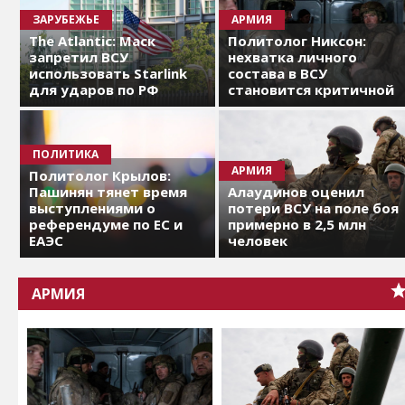
ЗАРУБЕЖЬЕ
АРМИЯ
The Atlantic: Маск
Политолог Никсон:
запретил ВСУ
нехватка личного
использовать Starlink
состава в ВСУ
для ударов по РФ
становится критичной
ПОЛИТИКА
АРМИЯ
Политолог Крылов:
Пашинян тянет время
Алаудинов оценил
выступлениями о
потери ВСУ на поле боя
референдуме по ЕС и
примерно в 2,5 млн
ЕАЭС
человек
АРМИЯ