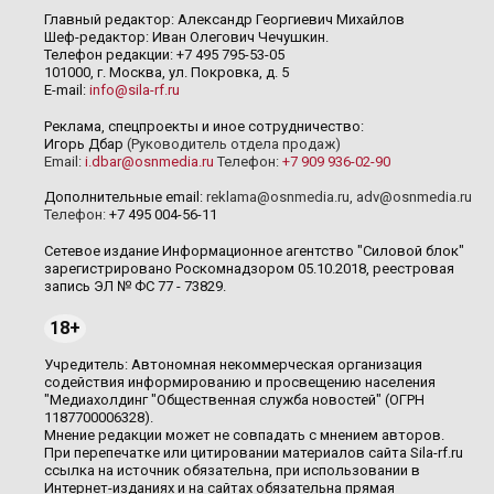
Главный редактор: Александр Георгиевич Михайлов
Шеф-редактор: Иван Олегович Чечушкин.
Телефон редакции: +7 495 795-53-05
101000, г. Москва, ул. Покровка, д. 5
E-mail:
info@sila-rf.ru
Реклама, спецпроекты и иное сотрудничество:
Игорь Дбар
(Руководитель отдела продаж)
Email:
i.dbar@osnmedia.ru
Телефон:
+7 909 936-02-90
Дополнительные email:
reklama@osnmedia.ru
,
adv@osnmedia.ru
Телефон:
+7 495 004-56-11
Сетевое издание Информационное агентство "Силовой блок"
зарегистрировано Роскомнадзором 05.10.2018, реестровая
запись ЭЛ № ФС 77 - 73829.
18+
Учредитель: Автономная некоммерческая организация
содействия информированию и просвещению населения
"Медиахолдинг "Общественная служба новостей" (ОГРН
1187700006328).
Мнение редакции может не совпадать с мнением авторов.
При перепечатке или цитировании материалов сайта Sila-rf.ru
ссылка на источник обязательна, при использовании в
Интернет-изданиях и на сайтах обязательна прямая