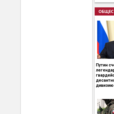
ОБЩЕС
Путин сч
легенда
гвардей
десантн
дивизию