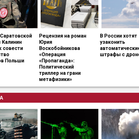
 Саратовской
Рецензия на роман
В России хотят
 Калинин
Юрия
узаконить
к совести
Воскобойникова
автоматически
тво
«Операция
штрафы с дрон
ов Польши
«Пропаганда»:
Политический
триллер на грани
метафизики»
А