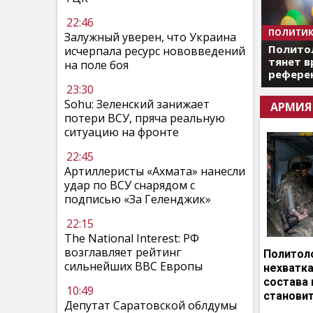
22:46
ПОЛИТИК
Залужный уверен, что Украина
Полито
исчерпала ресурс нововведений
тянет в
на поле боя
референ
23:30
Sohu: Зеленский занижает
АРМИЯ
потери ВСУ, пряча реальную
ситуацию на фронте
22:45
Артиллеристы «Ахмата» нанесли
удар по ВСУ снарядом с
подписью «За Геленджик»
22:15
The National Interest: РФ
возглавляет рейтинг
Политоло
сильнейших ВВС Европы
нехватка
состава 
10:49
становит
Депутат Саратовской облдумы