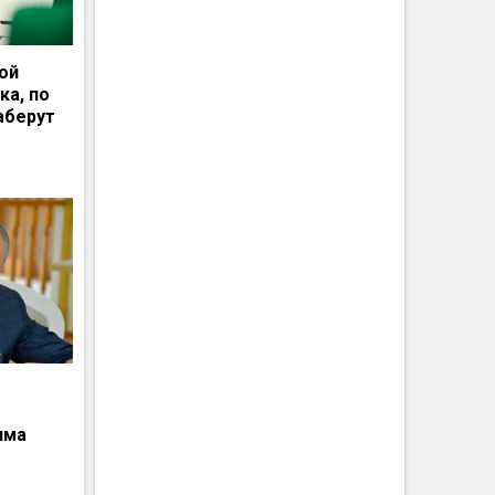
ной
ка, по
аберут
има