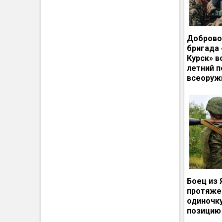
Доброво
бригада
Курск» в
летний п
всеоруж
Боец из 
протяже
одиночк
позицию 