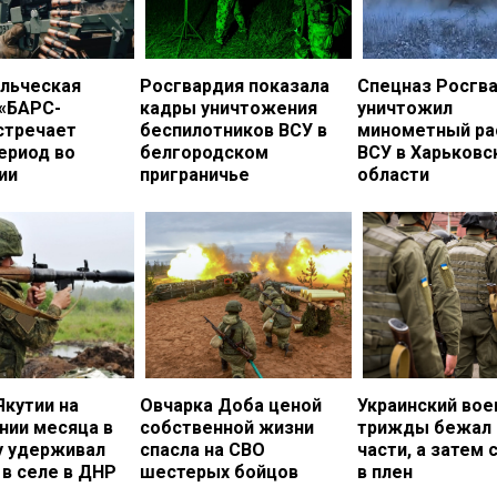
льческая
Росгвардия показала
Спецназ Росгв
 «БАРС-
кадры уничтожения
уничтожил
стречает
беспилотников ВСУ в
минометный ра
ериод во
белгородском
ВСУ в Харьковс
ии
приграничье
области
Якутии на
Овчарка Доба ценой
Украинский во
нии месяца в
собственной жизни
трижды бежал 
у удерживал
спасла на СВО
части, а затем 
в селе в ДНР
шестерых бойцов
в плен