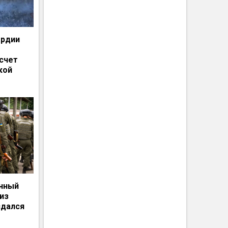
ардии
счет
кой
енный
из
сдался