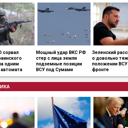
О сорвал
Мощный удар ВКС РФ
Зеленский расс
раинского
стер с лица земли
о довольно тя
на одним
подземные позиции
положении ВСУ
 автомата
ВСУ под Сумами
фронте
ИКА