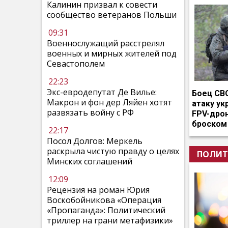
Калинин призвал к совести
сообщество ветеранов Польши
09:31
Военнослужащий расстрелял
военных и мирных жителей под
Севастополем
22:23
Экс-евродепутат Де Вилье:
Боец СВ
Макрон и фон дер Ляйен хотят
атаку ук
развязать войну с РФ
FPV-дро
броском
22:17
Посол Долгов: Меркель
раскрыла чистую правду о целях
ПОЛИТ
Минских соглашений
12:09
Рецензия на роман Юрия
Воскобойникова «Операция
«Пропаганда»: Политический
триллер на грани метафизики»