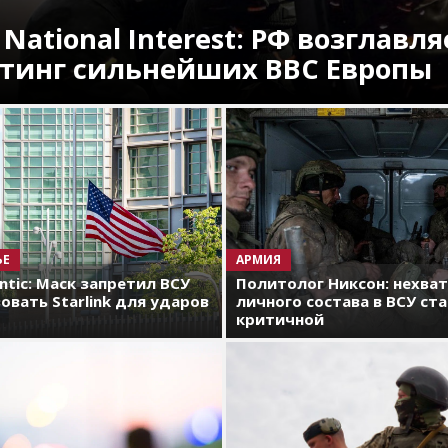
 National Interest: РФ возглавля
тинг сильнейших ВВС Европы
ЬЕ
АРМИЯ
antic: Маск запретил ВСУ
Политолог Никсон: нехва
овать Starlink для ударов
личного состава в ВСУ ст
критичной