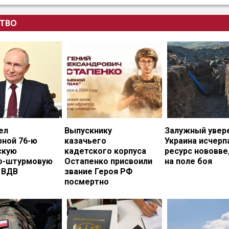
ТВО
ел
Выпускнику
Залужный увере
рной 76-ю
казачьего
Украина исчерп
скую
кадетского корпуса
ресурс нововв
о-штурмовую
Остапенко присвоили
на поле боя
 ВДВ
звание Героя РФ
посмертно