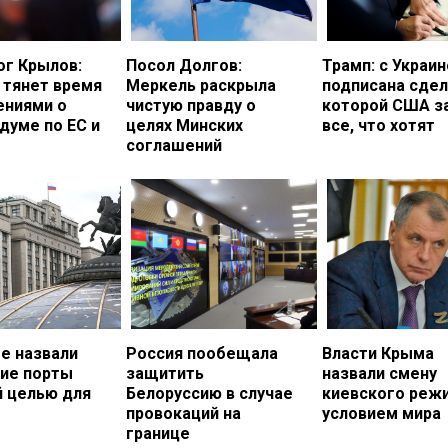
ог Крылов:
Посол Долгов:
Трамп: с Украи
 тянет время
Меркель раскрыла
подписана сдел
ениями о
чистую правду о
которой США з
думе по ЕС и
целях Минских
все, что хотят
соглашений
е назвали
Россия пообещала
Власти Крыма
кие порты
защитить
назвали смену
й целью для
Белоруссию в случае
киевского реж
провокаций на
условием мира
границе