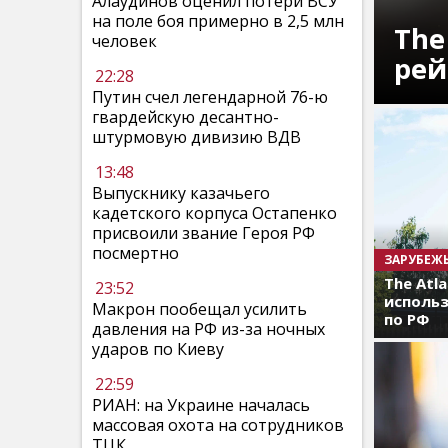
Алаудинов оценил потери ВСУ
на поле боя примерно в 2,5 млн
The
человек
рей
22:28
Путин счел легендарной 76-ю
гвардейскую десантно-
штурмовую дивизию ВДВ
13:48
Выпускнику казачьего
кадетского корпуса Остапенко
присвоили звание Героя РФ
посмертно
ЗАРУБЕЖ
The Atl
23:52
использ
Макрон пообещал усилить
по РФ
давления на РФ из-за ночных
ударов по Киеву
22:59
РИАН: на Украине началась
массовая охота на сотрудников
ТЦК