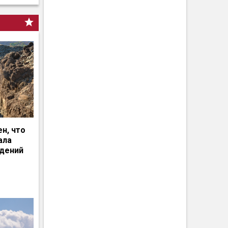
н, что
ала
едений