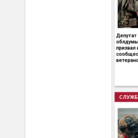
Депутат
облдумы
призвал 
сообщес
ветеран
СЛУЖБ