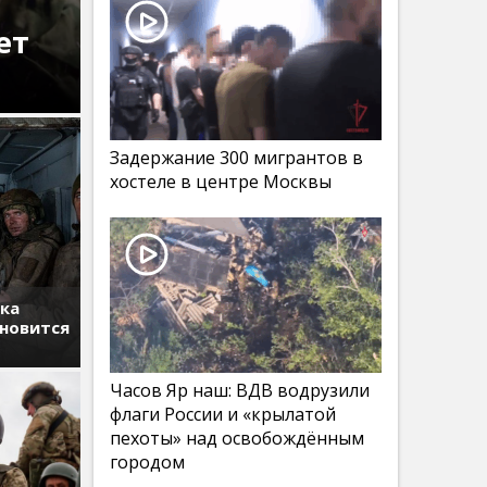
ет
Задержание 300 мигрантов в
хостеле в центре Москвы
тка
ановится
Часов Яр наш: ВДВ водрузили
флаги России и «крылатой
пехоты» над освобождённым
городом