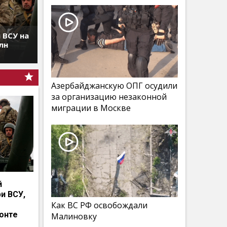
 ВСУ на
лн
Азербайджанскую ОПГ осудили
за организацию незаконной
миграции в Москве
й
и ВСУ,
Как ВС РФ освобождали
онте
Малиновку