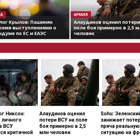
А
АРМИЯ
лог Крылов: Пашинян
Алаудинов оценил потери
ремя выступлениями о
поле боя примерно в 2,5 м
думе по ЕС и ЕАЭС
человек
г Никсон:
Алаудинов оценил
Sohu: Зеленски
 личного
потери ВСУ на поле
занижает потер
в ВСУ
боя примерно в 2,5
пряча реальную
ся критичной
млн человек
ситуацию на фр