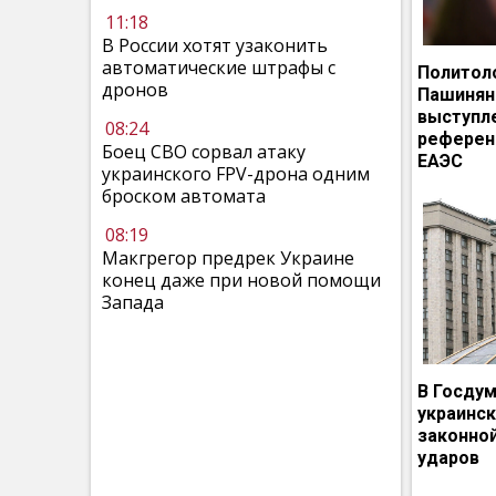
11:18
В России хотят узаконить
автоматические штрафы с
Политол
дронов
Пашинян
выступл
08:24
референ
Боец СВО сорвал атаку
ЕАЭС
украинского FPV-дрона одним
броском автомата
08:19
Макгрегор предрек Украине
конец даже при новой помощи
Запада
В Госдум
украинс
законно
ударов