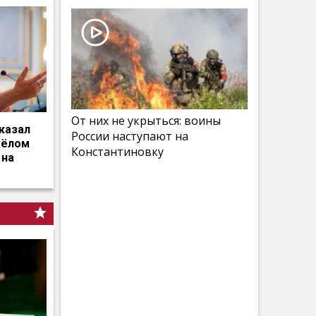
От них не укрыться: воины
казал
России наступают на
жёлом
Константиновку
 на