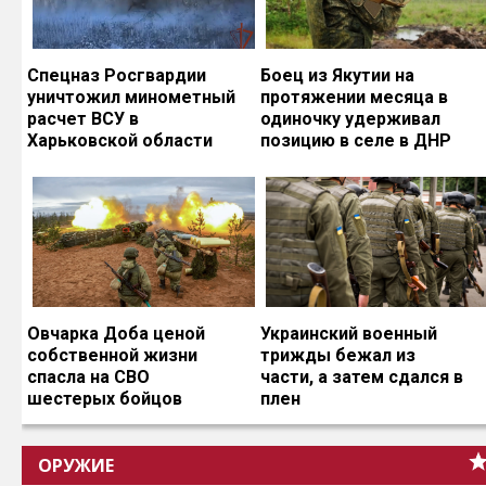
Спецназ Росгвардии
Боец из Якутии на
уничтожил минометный
протяжении месяца в
расчет ВСУ в
одиночку удерживал
Харьковской области
позицию в селе в ДНР
Овчарка Доба ценой
Украинский военный
собственной жизни
трижды бежал из
спасла на СВО
части, а затем сдался в
шестерых бойцов
плен
ОРУЖИЕ