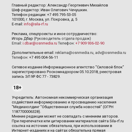
Главный редактор: Александр Георгиевич Михайлов
Шеф-редактор: Иван Олегович Чечушкин.
Телефон редакции: +7 495 795-53-05
101000, г. Москва, ул. Покровка, д. 5
E-mail:
info@sila-rf.ru
Реклама, спецпроекты и иное сотрудничество:
Игорь Дбар
(Руководитель отдела продаж)
Email:
i.dbar@osnmedia.ru
Телефон:
+7 909 936-02-90
Дополнительные email:
reklama@osnmedia.ru
,
adv@osnmedia.ru
Телефон:
+7 495 004-56-11
Сетевое издание Информационное агентство "Силовой блок"
зарегистрировано Роскомнадзором 05.10.2018, реестровая
запись ЭЛ № ФС 77 - 73829.
18+
Учредитель: Автономная некоммерческая организация
содействия информированию и просвещению населения
"Медиахолдинг "Общественная служба новостей" (ОГРН
1187700006328).
Мнение редакции может не совпадать с мнением авторов.
При перепечатке или цитировании материалов сайта Sila-rf.ru
ссылка на источник обязательна, при использовании в
Интернет-изданиях и на сайтах обязательна прямая