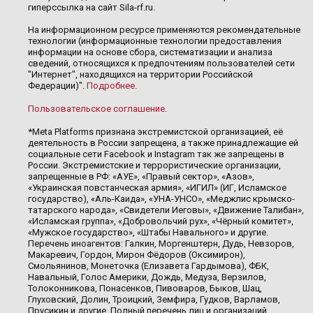
гиперссылка на сайт Sila-rf.ru.
На информационном ресурсе применяются рекомендательные
технологии (информационные технологии предоставления
информации на основе сбора, систематизации и анализа
сведений, относящихся к предпочтениям пользователей сети
"Интернет", находящихся на территории Российской
Федерации)".
Подробнее
.
Пользовательское соглашение
.
*Meta Platforms признана экстремистской организацией, её
деятельность в России запрещена, а также принадлежащие ей
социальные сети Facebook и Instagram так же запрещены в
России. Экстремистские и террористические организации,
запрещенные в РФ: «АУЕ», «Правый сектор», «Азов»,
«Украинская повстанческая армия», «ИГИЛ» (ИГ, Исламское
государство), «Аль-Каида», «УНА-УНСО», «Меджлис крымско-
татарского народа», «Свидетели Иеговы», «Движение Талибан»,
«Исламская группа», «Добровольчий рух», «Чёрный комитет»,
«Мужское государство», «Штабы Навального» и другие.
Перечень иноагентов: Галкин, Моргенштерн, Дудь, Невзоров,
Макаревич, Гордон, Мирон Фёдоров (Оксимирон),
Смольянинов, Монеточка (Елизавета Гардымова), ФБК,
Навальный, Голос Америки, Дождь, Медуза, Верзилов,
Толоконникова, Понасенков, Пивоваров, Быков, Шац,
Глуховский, Долин, Троицкий, Земфира, Гудков, Варламов,
Прусикин и другие. Полный перечень лиц и организаций,