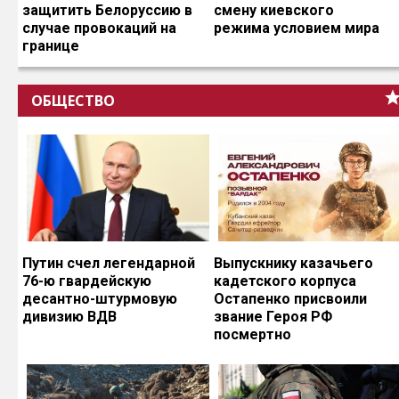
защитить Белоруссию в
смену киевского
случае провокаций на
режима условием мира
границе
ОБЩЕСТВО
Путин счел легендарной
Выпускнику казачьего
76-ю гвардейскую
кадетского корпуса
десантно-штурмовую
Остапенко присвоили
дивизию ВДВ
звание Героя РФ
посмертно