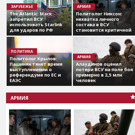
ЗАРУБЕЖЬЕ
АРМИЯ
The Atlantic: Маск
Политолог Никсон:
запретил ВСУ
нехватка личного
использовать Starlink
состава в ВСУ
для ударов по РФ
становится критичной
ПОЛИТИКА
АРМИЯ
Политолог Крылов:
Пашинян тянет время
Алаудинов оценил
выступлениями о
потери ВСУ на поле боя
референдуме по ЕС и
примерно в 2,5 млн
ЕАЭС
человек
АРМИЯ