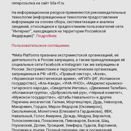
гиперссылка на сайт Sila-rf.ru.
На информационном ресурсе применяются рекомендательные
технологии (информационные технологии предоставления
информации на основе сбора, систематизации и анализа
сведений, относящихся к предпочтениям пользователей сети
"Интернет", находящихся на территории Российской
Федерации)".
Подробнее
.
Пользовательское соглашение
.
*Meta Platforms признана экстремистской организацией, её
деятельность в России запрещена, а также принадлежащие ей
социальные сети Facebook и Instagram так же запрещены в
России. Экстремистские и террористические организации,
запрещенные в РФ: «АУЕ», «Правый сектор», «Азов»,
«Украинская повстанческая армия», «ИГИЛ» (ИГ, Исламское
государство), «Аль-Каида», «УНА-УНСО», «Меджлис крымско-
татарского народа», «Свидетели Иеговы», «Движение Талибан»,
«Исламская группа», «Добровольчий рух», «Чёрный комитет»,
«Мужское государство», «Штабы Навального» и другие.
Перечень иноагентов: Галкин, Моргенштерн, Дудь, Невзоров,
Макаревич, Гордон, Мирон Фёдоров (Оксимирон),
Смольянинов, Монеточка (Елизавета Гардымова), ФБК,
Навальный, Голос Америки, Дождь, Медуза, Верзилов,
Толоконникова, Понасенков, Пивоваров, Быков, Шац,
Глуховский, Долин, Троицкий, Земфира, Гудков, Варламов,
Прусикин и другие. Полный перечень лиц и организаций,