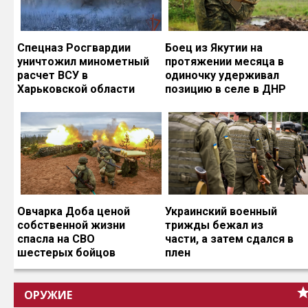
Спецназ Росгвардии
Боец из Якутии на
уничтожил минометный
протяжении месяца в
расчет ВСУ в
одиночку удерживал
Харьковской области
позицию в селе в ДНР
Овчарка Доба ценой
Украинский военный
собственной жизни
трижды бежал из
спасла на СВО
части, а затем сдался в
шестерых бойцов
плен
ОРУЖИЕ