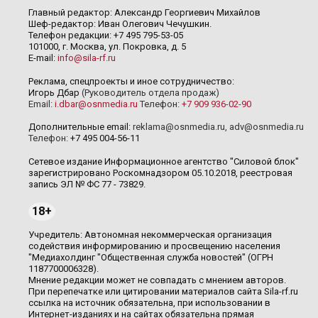
Главный редактор: Александр Георгиевич Михайлов
Шеф-редактор: Иван Олегович Чечушкин.
Телефон редакции: +7 495 795-53-05
101000, г. Москва, ул. Покровка, д. 5
E-mail:
info@sila-rf.ru
Реклама, спецпроекты и иное сотрудничество:
Игорь Дбар
(Руководитель отдела продаж)
Email:
i.dbar@osnmedia.ru
Телефон:
+7 909 936-02-90
Дополнительные email:
reklama@osnmedia.ru
,
adv@osnmedia.ru
Телефон:
+7 495 004-56-11
Сетевое издание Информационное агентство "Силовой блок"
зарегистрировано Роскомнадзором 05.10.2018, реестровая
запись ЭЛ № ФС 77 - 73829.
18+
Учредитель: Автономная некоммерческая организация
содействия информированию и просвещению населения
"Медиахолдинг "Общественная служба новостей" (ОГРН
1187700006328).
Мнение редакции может не совпадать с мнением авторов.
При перепечатке или цитировании материалов сайта Sila-rf.ru
ссылка на источник обязательна, при использовании в
Интернет-изданиях и на сайтах обязательна прямая