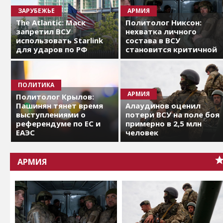
ЗАРУБЕЖЬЕ
АРМИЯ
The Atlantic: Маск
Политолог Никсон:
запретил ВСУ
нехватка личного
использовать Starlink
состава в ВСУ
для ударов по РФ
становится критичной
ПОЛИТИКА
АРМИЯ
Политолог Крылов:
Пашинян тянет время
Алаудинов оценил
выступлениями о
потери ВСУ на поле боя
референдуме по ЕС и
примерно в 2,5 млн
ЕАЭС
человек
АРМИЯ