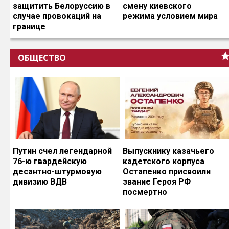
защитить Белоруссию в
смену киевского
случае провокаций на
режима условием мира
границе
ОБЩЕСТВО
Путин счел легендарной
Выпускнику казачьего
76-ю гвардейскую
кадетского корпуса
десантно-штурмовую
Остапенко присвоили
дивизию ВДВ
звание Героя РФ
посмертно