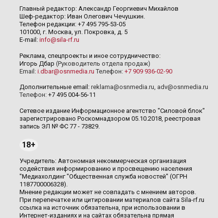
Главный редактор: Александр Георгиевич Михайлов
Шеф-редактор: Иван Олегович Чечушкин.
Телефон редакции: +7 495 795-53-05
101000, г. Москва, ул. Покровка, д. 5
E-mail:
info@sila-rf.ru
Реклама, спецпроекты и иное сотрудничество:
Игорь Дбар
(Руководитель отдела продаж)
Email:
i.dbar@osnmedia.ru
Телефон:
+7 909 936-02-90
Дополнительные email:
reklama@osnmedia.ru
,
adv@osnmedia.ru
Телефон:
+7 495 004-56-11
Сетевое издание Информационное агентство "Силовой блок"
зарегистрировано Роскомнадзором 05.10.2018, реестровая
запись ЭЛ № ФС 77 - 73829.
18+
Учредитель: Автономная некоммерческая организация
содействия информированию и просвещению населения
"Медиахолдинг "Общественная служба новостей" (ОГРН
1187700006328).
Мнение редакции может не совпадать с мнением авторов.
При перепечатке или цитировании материалов сайта Sila-rf.ru
ссылка на источник обязательна, при использовании в
Интернет-изданиях и на сайтах обязательна прямая