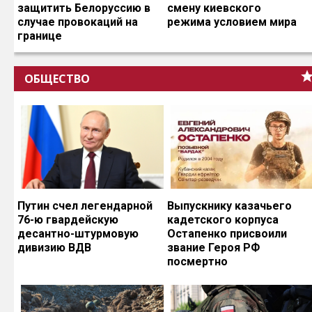
защитить Белоруссию в
смену киевского
случае провокаций на
режима условием мира
границе
ОБЩЕСТВО
Путин счел легендарной
Выпускнику казачьего
76-ю гвардейскую
кадетского корпуса
десантно-штурмовую
Остапенко присвоили
дивизию ВДВ
звание Героя РФ
посмертно