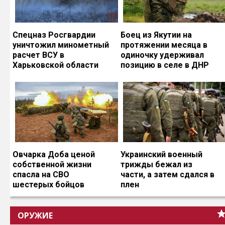
Спецназ Росгвардии
Боец из Якутии на
уничтожил минометный
протяжении месяца в
расчет ВСУ в
одиночку удерживал
Харьковской области
позицию в селе в ДНР
Овчарка Доба ценой
Украинский военный
собственной жизни
трижды бежал из
спасла на СВО
части, а затем сдался в
шестерых бойцов
плен
ОРУЖИЕ