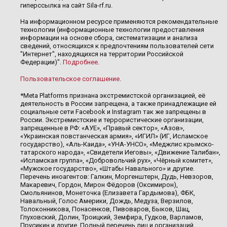
гиперссылка на сайт Sila-rf.ru.
На информационном ресурсе применяются рекомендательные
технологии (информационные технологии предоставления
информации на основе сбора, систематизации и анализа
сведений, относящихся к предпочтениям пользователей сети
"Интернет", находящихся на территории Российской
Федерации)".
Подробнее
.
Пользовательское соглашение
.
*Meta Platforms признана экстремистской организацией, её
деятельность в России запрещена, а также принадлежащие ей
социальные сети Facebook и Instagram так же запрещены в
России. Экстремистские и террористические организации,
запрещенные в РФ: «АУЕ», «Правый сектор», «Азов»,
«Украинская повстанческая армия», «ИГИЛ» (ИГ, Исламское
государство), «Аль-Каида», «УНА-УНСО», «Меджлис крымско-
татарского народа», «Свидетели Иеговы», «Движение Талибан»,
«Исламская группа», «Добровольчий рух», «Чёрный комитет»,
«Мужское государство», «Штабы Навального» и другие.
Перечень иноагентов: Галкин, Моргенштерн, Дудь, Невзоров,
Макаревич, Гордон, Мирон Фёдоров (Оксимирон),
Смольянинов, Монеточка (Елизавета Гардымова), ФБК,
Навальный, Голос Америки, Дождь, Медуза, Верзилов,
Толоконникова, Понасенков, Пивоваров, Быков, Шац,
Глуховский, Долин, Троицкий, Земфира, Гудков, Варламов,
Прусикин и другие. Полный перечень лиц и организаций,