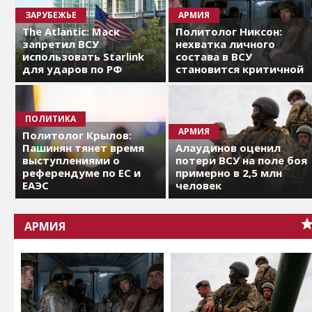
ЗАРУБЕЖЬЕ
АРМИЯ
The Atlantic: Маск
Политолог Никсон:
запретил ВСУ
нехватка личного
использовать Starlink
состава в ВСУ
для ударов по РФ
становится критичной
ПОЛИТИКА
АРМИЯ
Политолог Крылов:
Пашинян тянет время
Алаудинов оценил
выступлениями о
потери ВСУ на поле боя
референдуме по ЕС и
примерно в 2,5 млн
ЕАЭС
человек
АРМИЯ