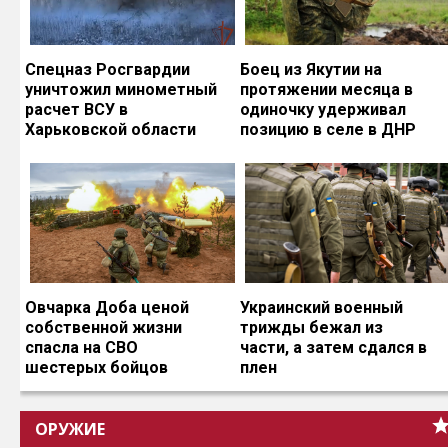
Спецназ Росгвардии
Боец из Якутии на
уничтожил минометный
протяжении месяца в
расчет ВСУ в
одиночку удерживал
Харьковской области
позицию в селе в ДНР
Овчарка Доба ценой
Украинский военный
собственной жизни
трижды бежал из
спасла на СВО
части, а затем сдался в
шестерых бойцов
плен
ОРУЖИЕ