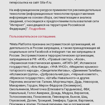
гиперссылка на сайт Sila-rf.ru.
На информационном ресурсе применяются рекомендательные
технологии (информационные технологии предоставления
информации на основе сбора, систематизации и анализа
сведений, относящихся к предпочтениям пользователей сети
"Интернет", находящихся на территории Российской
Федерации)".
Подробнее
.
Пользовательское соглашение
.
*Meta Platforms признана экстремистской организацией, её
деятельность в России запрещена, а также принадлежащие ей
социальные сети Facebook и Instagram так же запрещены в
России. Экстремистские и террористические организации,
запрещенные в РФ: «АУЕ», «Правый сектор», «Азов»,
«Украинская повстанческая армия», «ИГИЛ» (ИГ, Исламское
государство), «Аль-Каида», «УНА-УНСО», «Меджлис крымско-
татарского народа», «Свидетели Иеговы», «Движение Талибан»,
«Исламская группа», «Добровольчий рух», «Чёрный комитет»,
«Мужское государство», «Штабы Навального» и другие.
Перечень иноагентов: Галкин, Моргенштерн, Дудь, Невзоров,
Макаревич, Гордон, Мирон Фёдоров (Оксимирон),
Смольянинов, Монеточка (Елизавета Гардымова), ФБК,
Навальный, Голос Америки, Дождь, Медуза, Верзилов,
Толоконникова, Понасенков, Пивоваров, Быков, Шац,
Глуховский, Долин, Троицкий, Земфира, Гудков, Варламов,
Прусикин и другие. Полный перечень лиц и организаций,