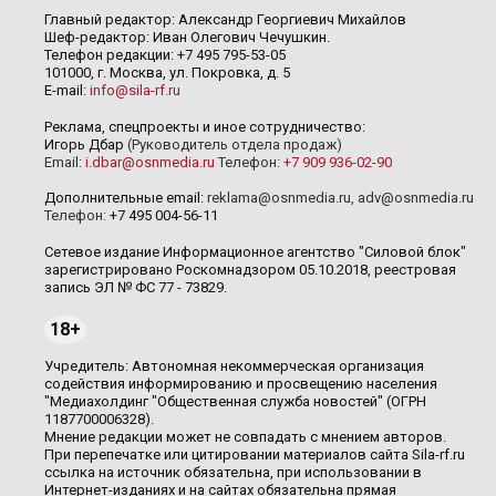
Главный редактор: Александр Георгиевич Михайлов
Шеф-редактор: Иван Олегович Чечушкин.
Телефон редакции: +7 495 795-53-05
101000, г. Москва, ул. Покровка, д. 5
E-mail:
info@sila-rf.ru
Реклама, спецпроекты и иное сотрудничество:
Игорь Дбар
(Руководитель отдела продаж)
Email:
i.dbar@osnmedia.ru
Телефон:
+7 909 936-02-90
Дополнительные email:
reklama@osnmedia.ru
,
adv@osnmedia.ru
Телефон:
+7 495 004-56-11
Сетевое издание Информационное агентство "Силовой блок"
зарегистрировано Роскомнадзором 05.10.2018, реестровая
запись ЭЛ № ФС 77 - 73829.
18+
Учредитель: Автономная некоммерческая организация
содействия информированию и просвещению населения
"Медиахолдинг "Общественная служба новостей" (ОГРН
1187700006328).
Мнение редакции может не совпадать с мнением авторов.
При перепечатке или цитировании материалов сайта Sila-rf.ru
ссылка на источник обязательна, при использовании в
Интернет-изданиях и на сайтах обязательна прямая