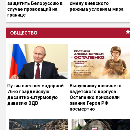
защитить Белоруссию в
смену киевского
случае провокаций на
режима условием мира
границе
ОБЩЕСТВО
Путин счел легендарной
Выпускнику казачьего
76-ю гвардейскую
кадетского корпуса
десантно-штурмовую
Остапенко присвоили
дивизию ВДВ
звание Героя РФ
посмертно