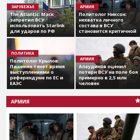
ЗАРУБЕЖЬЕ
АРМИЯ
The Atlantic: Маск
Политолог Никсон:
запретил ВСУ
нехватка личного
использовать Starlink
состава в ВСУ
для ударов по РФ
становится критичной
ПОЛИТИКА
АРМИЯ
Политолог Крылов:
Пашинян тянет время
Алаудинов оценил
выступлениями о
потери ВСУ на поле боя
референдуме по ЕС и
примерно в 2,5 млн
ЕАЭС
человек
АРМИЯ