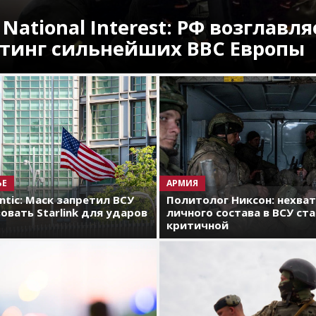
 National Interest: РФ возглавля
тинг сильнейших ВВС Европы
ЬЕ
АРМИЯ
antic: Маск запретил ВСУ
Политолог Никсон: нехва
овать Starlink для ударов
личного состава в ВСУ ст
критичной