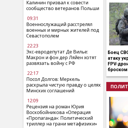
Калинин призвал к совести
сообщество ветеранов Польши
09:31
Военнослужащий расстрелял
военных и мирных жителей под
Севастополем
22:23
Экс-евродепутат Де Вилье:
Боец СВ
Макрон и фон дер Ляйен хотят
атаку ук
развязать войну с РФ
FPV-дро
броском
22:17
Посол Долгов: Меркель
раскрыла чистую правду о целях
ПОЛИТ
Минских соглашений
12:09
Рецензия на роман Юрия
Воскобойникова «Операция
«Пропаганда»: Политический
триллер на грани метафизики»