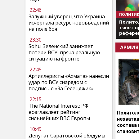
22:46
ПОЛИТИК
Залужный уверен, что Украина
Полито
исчерпала ресурс нововведений
тянет в
на поле боя
референ
23:30
Sohu: Зеленский занижает
АРМИЯ
потери ВСУ, пряча реальную
ситуацию на фронте
22:45
Артиллеристы «Ахмата» нанесли
удар по ВСУ снарядом с
подписью «За Геленджик»
22:15
The National Interest: РФ
возглавляет рейтинг
Политоло
сильнейших ВВС Европы
нехватка
состава 
10:49
становит
Депутат Саратовской облдумы