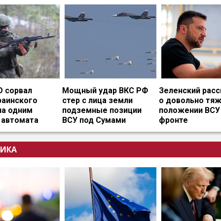
О сорвал
Мощный удар ВКС РФ
Зеленский расс
раинского
стер с лица земли
о довольно тя
на одним
подземные позиции
положении ВСУ
 автомата
ВСУ под Сумами
фронте
ИКА