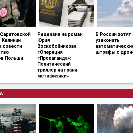
 Саратовской
Рецензия на роман
В России хотят
 Калинин
Юрия
узаконить
к совести
Воскобойникова
автоматически
тво
«Операция
штрафы с дрон
ов Польши
«Пропаганда»:
Политический
триллер на грани
метафизики»
А