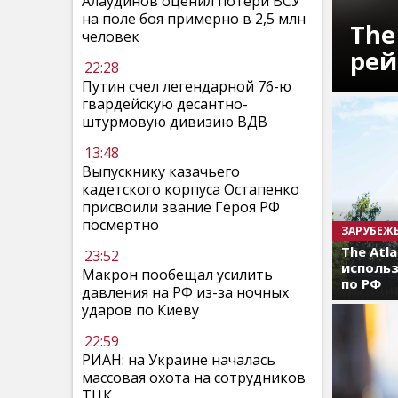
Алаудинов оценил потери ВСУ
на поле боя примерно в 2,5 млн
The
человек
рей
22:28
Путин счел легендарной 76-ю
гвардейскую десантно-
штурмовую дивизию ВДВ
13:48
Выпускнику казачьего
кадетского корпуса Остапенко
присвоили звание Героя РФ
посмертно
ЗАРУБЕЖ
The Atl
23:52
использ
Макрон пообещал усилить
по РФ
давления на РФ из-за ночных
ударов по Киеву
22:59
РИАН: на Украине началась
массовая охота на сотрудников
ТЦК