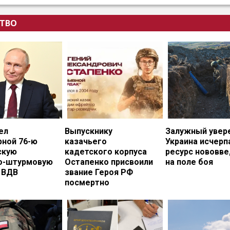
ТВО
ел
Выпускнику
Залужный увере
рной 76-ю
казачьего
Украина исчерп
скую
кадетского корпуса
ресурс нововв
о-штурмовую
Остапенко присвоили
на поле боя
 ВДВ
звание Героя РФ
посмертно