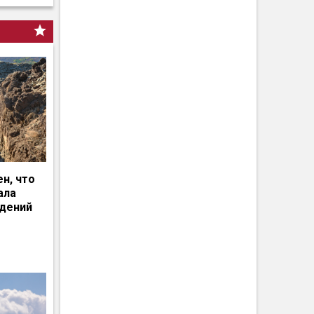
н, что
ала
едений