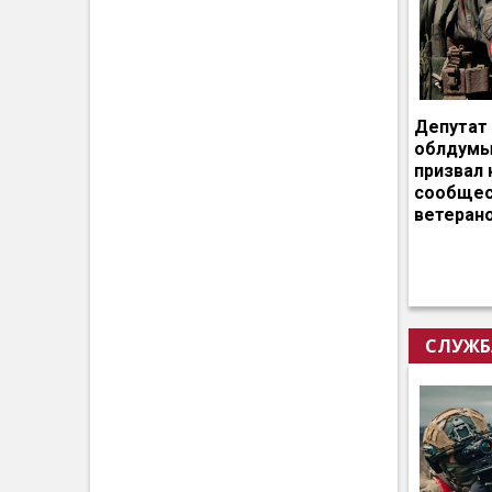
Депутат
облдумы
призвал 
сообщес
ветеран
СЛУЖБ