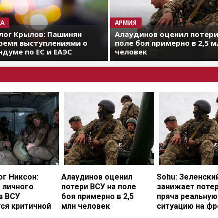
А
АРМИЯ
лог Крылов: Пашинян
Алаудинов оценил потери
ремя выступлениями о
поле боя примерно в 2,5 м
думе по ЕС и ЕАЭС
человек
г Никсон:
Алаудинов оценил
Sohu: Зеленски
 личного
потери ВСУ на поле
занижает потер
в ВСУ
боя примерно в 2,5
пряча реальную
ся критичной
млн человек
ситуацию на фр