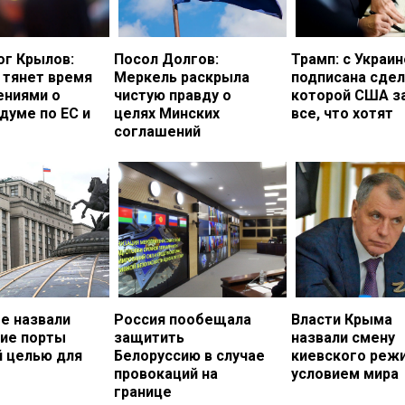
ог Крылов:
Посол Долгов:
Трамп: с Украи
 тянет время
Меркель раскрыла
подписана сдел
ениями о
чистую правду о
которой США з
думе по ЕС и
целях Минских
все, что хотят
соглашений
е назвали
Россия пообещала
Власти Крыма
кие порты
защитить
назвали смену
й целью для
Белоруссию в случае
киевского реж
провокаций на
условием мира
границе