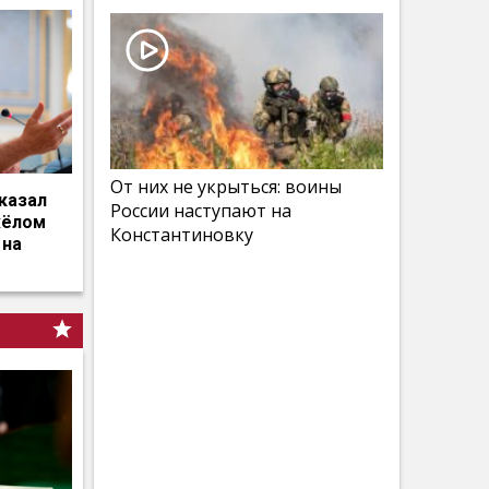
От них не укрыться: воины
казал
России наступают на
жёлом
Константиновку
 на