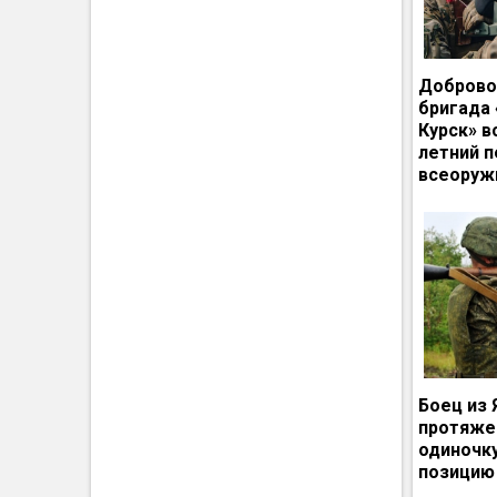
Доброво
бригада
Курск» в
летний п
всеоруж
Боец из 
протяже
одиночк
позицию 