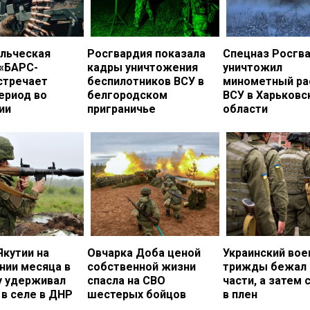
льческая
Росгвардия показала
Спецназ Росгв
 «БАРС-
кадры уничтожения
уничтожил
стречает
беспилотников ВСУ в
минометный ра
ериод во
белгородском
ВСУ в Харьковс
ии
приграничье
области
Якутии на
Овчарка Доба ценой
Украинский во
нии месяца в
собственной жизни
трижды бежал 
у удерживал
спасла на СВО
части, а затем 
в селе в ДНР
шестерых бойцов
в плен