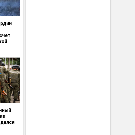
ардии
счет
кой
енный
из
сдался