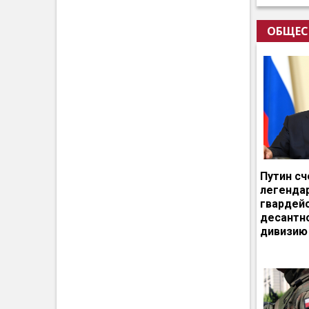
ОБЩЕС
Путин сч
легенда
гвардей
десантн
дивизию