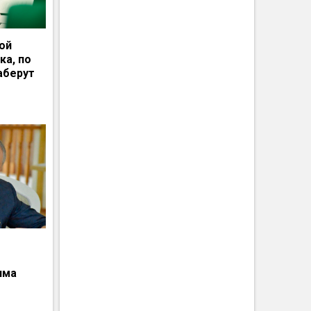
ной
ка, по
аберут
има