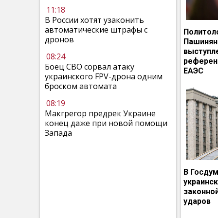
11:18
В России хотят узаконить
автоматические штрафы с
Политол
дронов
Пашинян
выступл
08:24
референ
Боец СВО сорвал атаку
ЕАЭС
украинского FPV-дрона одним
броском автомата
08:19
Макгрегор предрек Украине
конец даже при новой помощи
Запада
В Госдум
украинс
законно
ударов