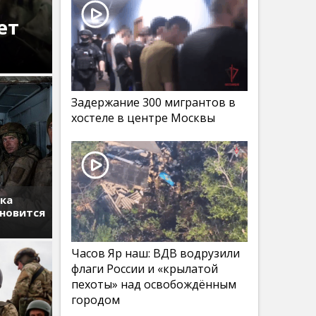
ет
Задержание 300 мигрантов в
хостеле в центре Москвы
тка
ановится
Часов Яр наш: ВДВ водрузили
флаги России и «крылатой
пехоты» над освобождённым
городом