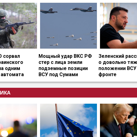
О сорвал
Мощный удар ВКС РФ
Зеленский расс
раинского
стер с лица земли
о довольно тя
на одним
подземные позиции
положении ВСУ
 автомата
ВСУ под Сумами
фронте
ИКА