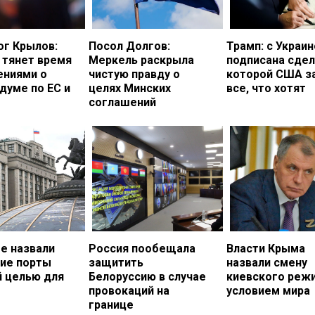
ог Крылов:
Посол Долгов:
Трамп: с Украи
 тянет время
Меркель раскрыла
подписана сдел
ениями о
чистую правду о
которой США з
думе по ЕС и
целях Минских
все, что хотят
соглашений
е назвали
Россия пообещала
Власти Крыма
кие порты
защитить
назвали смену
й целью для
Белоруссию в случае
киевского реж
провокаций на
условием мира
границе