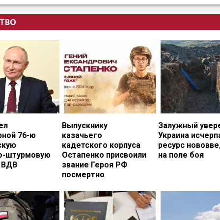
ТВО
ел
Выпускнику
Залужный увере
рной 76-ю
казачьего
Украина исчерп
скую
кадетского корпуса
ресурс нововв
о-штурмовую
Остапенко присвоили
на поле боя
 ВДВ
звание Героя РФ
посмертно