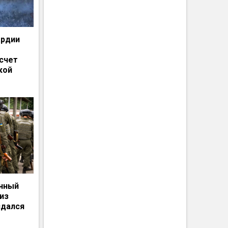
ардии
счет
кой
енный
из
сдался