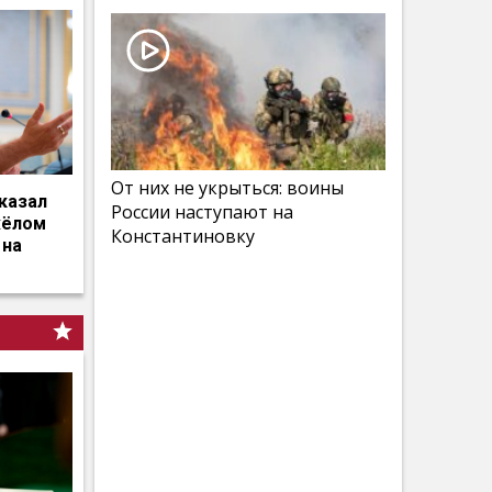
От них не укрыться: воины
казал
России наступают на
жёлом
Константиновку
 на