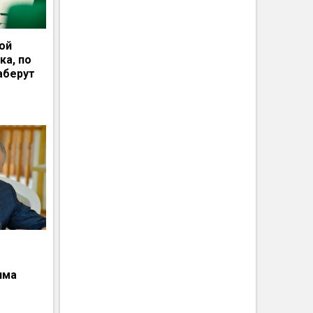
ной
ка, по
аберут
има