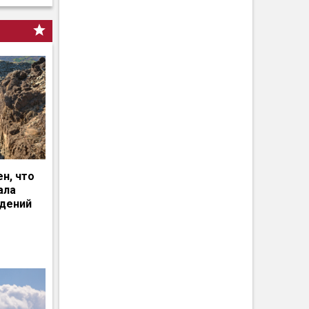
н, что
ала
едений