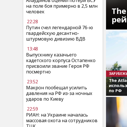
Алаудинов оценил потери ВСУ
на поле боя примерно в 2,5 млн
The
человек
рей
22:28
Путин счел легендарной 76-ю
гвардейскую десантно-
штурмовую дивизию ВДВ
13:48
Выпускнику казачьего
кадетского корпуса Остапенко
присвоили звание Героя РФ
посмертно
ЗАРУБЕЖ
The Atl
23:52
использ
Макрон пообещал усилить
по РФ
давления на РФ из-за ночных
ударов по Киеву
22:59
РИАН: на Украине началась
массовая охота на сотрудников
ТЦК