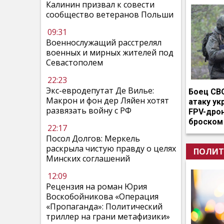
Калинин призвал к совести
сообщество ветеранов Польши
09:31
Военнослужащий расстрелял
военных и мирных жителей под
Севастополем
22:23
Экс-евродепутат Де Вилье:
Боец СВ
Макрон и фон дер Ляйен хотят
атаку ук
развязать войну с РФ
FPV-дро
броском
22:17
Посол Долгов: Меркель
раскрыла чистую правду о целях
ПОЛИТ
Минских соглашений
12:09
Рецензия на роман Юрия
Воскобойникова «Операция
«Пропаганда»: Политический
триллер на грани метафизики»