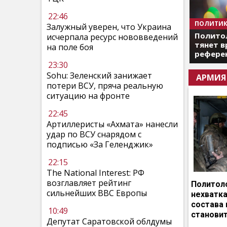
22:46
ПОЛИТИК
Залужный уверен, что Украина
Полито
исчерпала ресурс нововведений
тянет в
на поле боя
референ
23:30
Sohu: Зеленский занижает
АРМИЯ
потери ВСУ, пряча реальную
ситуацию на фронте
22:45
Артиллеристы «Ахмата» нанесли
удар по ВСУ снарядом с
подписью «За Геленджик»
22:15
The National Interest: РФ
возглавляет рейтинг
Политоло
сильнейших ВВС Европы
нехватка
состава 
10:49
становит
Депутат Саратовской облдумы