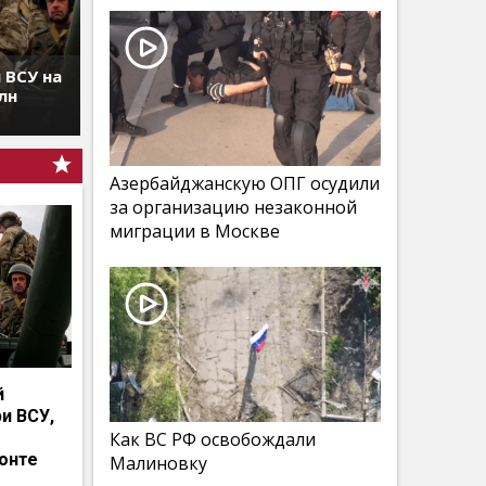
 ВСУ на
лн
Азербайджанскую ОПГ осудили
за организацию незаконной
миграции в Москве
й
и ВСУ,
Как ВС РФ освобождали
онте
Малиновку