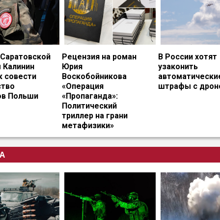
 Саратовской
Рецензия на роман
В России хотят
 Калинин
Юрия
узаконить
к совести
Воскобойникова
автоматически
тво
«Операция
штрафы с дрон
ов Польши
«Пропаганда»:
Политический
триллер на грани
метафизики»
А