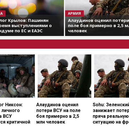
А
АРМИЯ
лог Крылов: Пашинян
Алаудинов оценил потери
ремя выступлениями о
поле боя примерно в 2,5 м
думе по ЕС и ЕАЭС
человек
г Никсон:
Алаудинов оценил
Sohu: Зеленски
 личного
потери ВСУ на поле
занижает потер
в ВСУ
боя примерно в 2,5
пряча реальную
ся критичной
млн человек
ситуацию на фр