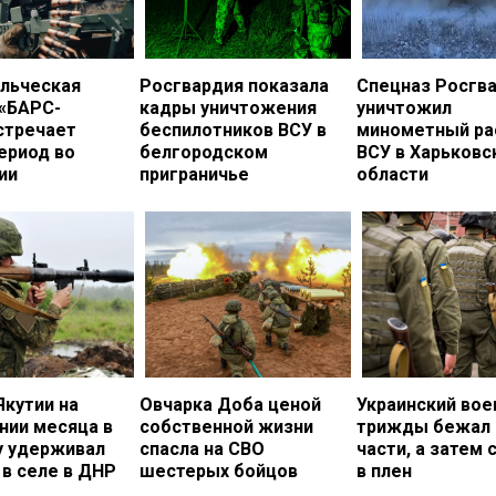
льческая
Росгвардия показала
Спецназ Росгв
 «БАРС-
кадры уничтожения
уничтожил
стречает
беспилотников ВСУ в
минометный ра
ериод во
белгородском
ВСУ в Харьковс
ии
приграничье
области
Якутии на
Овчарка Доба ценой
Украинский во
нии месяца в
собственной жизни
трижды бежал 
у удерживал
спасла на СВО
части, а затем 
в селе в ДНР
шестерых бойцов
в плен