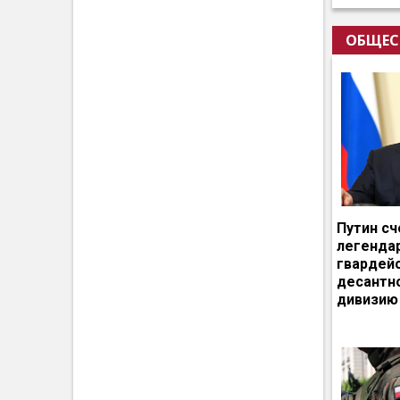
ОБЩЕС
Путин сч
легенда
гвардей
десантн
дивизию