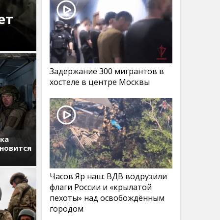
ет
Задержание 300 мигрантов в
хостеле в центре Москвы
тка
ановится
Часов Яр наш: ВДВ водрузили
флаги России и «крылатой
пехоты» над освобождённым
городом