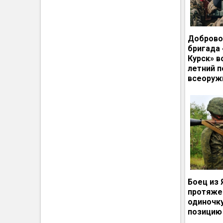
Доброво
бригада
Курск» в
летний п
всеоруж
Боец из 
протяже
одиночк
позицию 