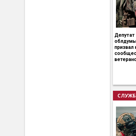
Депутат
облдумы
призвал 
сообщес
ветеран
СЛУЖБ