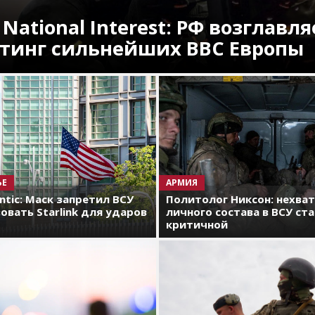
 National Interest: РФ возглавля
тинг сильнейших ВВС Европы
ЬЕ
АРМИЯ
antic: Маск запретил ВСУ
Политолог Никсон: нехва
овать Starlink для ударов
личного состава в ВСУ ст
критичной