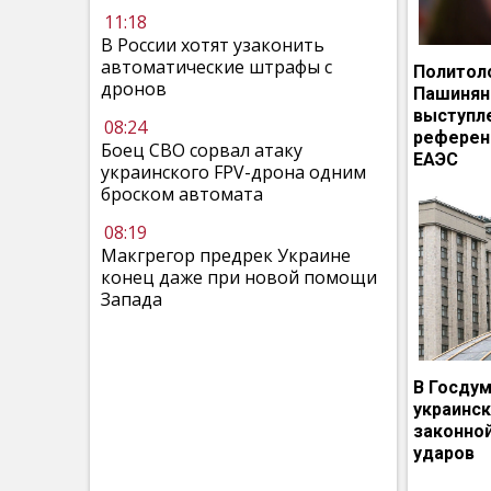
11:18
В России хотят узаконить
автоматические штрафы с
Политол
дронов
Пашинян
выступл
08:24
референ
Боец СВО сорвал атаку
ЕАЭС
украинского FPV-дрона одним
броском автомата
08:19
Макгрегор предрек Украине
конец даже при новой помощи
Запада
В Госдум
украинс
законно
ударов