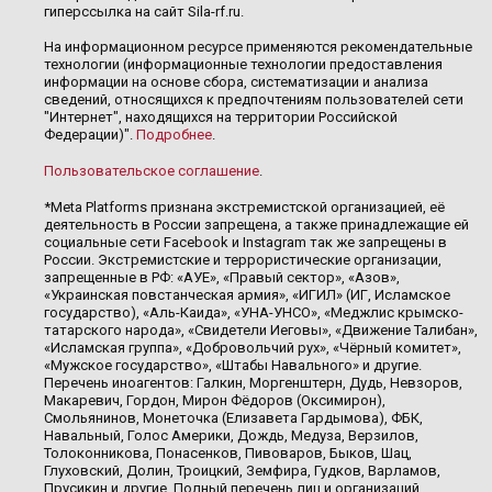
гиперссылка на сайт Sila-rf.ru.
На информационном ресурсе применяются рекомендательные
технологии (информационные технологии предоставления
информации на основе сбора, систематизации и анализа
сведений, относящихся к предпочтениям пользователей сети
"Интернет", находящихся на территории Российской
Федерации)".
Подробнее
.
Пользовательское соглашение
.
*Meta Platforms признана экстремистской организацией, её
деятельность в России запрещена, а также принадлежащие ей
социальные сети Facebook и Instagram так же запрещены в
России. Экстремистские и террористические организации,
запрещенные в РФ: «АУЕ», «Правый сектор», «Азов»,
«Украинская повстанческая армия», «ИГИЛ» (ИГ, Исламское
государство), «Аль-Каида», «УНА-УНСО», «Меджлис крымско-
татарского народа», «Свидетели Иеговы», «Движение Талибан»,
«Исламская группа», «Добровольчий рух», «Чёрный комитет»,
«Мужское государство», «Штабы Навального» и другие.
Перечень иноагентов: Галкин, Моргенштерн, Дудь, Невзоров,
Макаревич, Гордон, Мирон Фёдоров (Оксимирон),
Смольянинов, Монеточка (Елизавета Гардымова), ФБК,
Навальный, Голос Америки, Дождь, Медуза, Верзилов,
Толоконникова, Понасенков, Пивоваров, Быков, Шац,
Глуховский, Долин, Троицкий, Земфира, Гудков, Варламов,
Прусикин и другие. Полный перечень лиц и организаций,