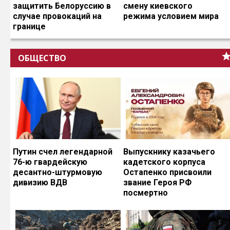
защитить Белоруссию в
смену киевского
случае провокаций на
режима условием мира
границе
ОБЩЕСТВО
Путин счел легендарной
Выпускнику казачьего
76-ю гвардейскую
кадетского корпуса
десантно-штурмовую
Остапенко присвоили
дивизию ВДВ
звание Героя РФ
посмертно