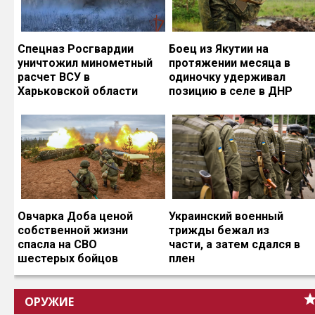
Спецназ Росгвардии
Боец из Якутии на
уничтожил минометный
протяжении месяца в
расчет ВСУ в
одиночку удерживал
Харьковской области
позицию в селе в ДНР
Овчарка Доба ценой
Украинский военный
собственной жизни
трижды бежал из
спасла на СВО
части, а затем сдался в
шестерых бойцов
плен
ОРУЖИЕ