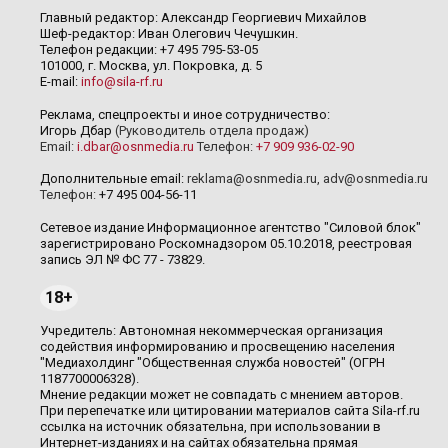
Главный редактор: Александр Георгиевич Михайлов
Шеф-редактор: Иван Олегович Чечушкин.
Телефон редакции: +7 495 795-53-05
101000, г. Москва, ул. Покровка, д. 5
E-mail:
info@sila-rf.ru
Реклама, спецпроекты и иное сотрудничество:
Игорь Дбар
(Руководитель отдела продаж)
Email:
i.dbar@osnmedia.ru
Телефон:
+7 909 936-02-90
Дополнительные email:
reklama@osnmedia.ru
,
adv@osnmedia.ru
Телефон:
+7 495 004-56-11
Сетевое издание Информационное агентство "Силовой блок"
зарегистрировано Роскомнадзором 05.10.2018, реестровая
запись ЭЛ № ФС 77 - 73829.
18+
Учредитель: Автономная некоммерческая организация
содействия информированию и просвещению населения
"Медиахолдинг "Общественная служба новостей" (ОГРН
1187700006328).
Мнение редакции может не совпадать с мнением авторов.
При перепечатке или цитировании материалов сайта Sila-rf.ru
ссылка на источник обязательна, при использовании в
Интернет-изданиях и на сайтах обязательна прямая