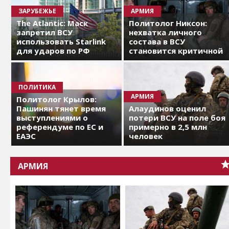
ЗАРУБЕЖЬЕ
АРМИЯ
The Atlantic: Маск
Политолог Никсон:
запретил ВСУ
нехватка личного
использовать Starlink
состава в ВСУ
для ударов по РФ
становится критичной
ПОЛИТИКА
АРМИЯ
Политолог Крылов:
Пашинян тянет время
Алаудинов оценил
выступлениями о
потери ВСУ на поле боя
референдуме по ЕС и
примерно в 2,5 млн
ЕАЭС
человек
АРМИЯ