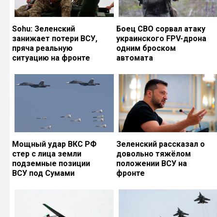
Sohu: Зеленский
Боец СВО сорвал атаку
занижает потери ВСУ,
украинского FPV-дрона
пряча реальную
одним броском
ситуацию на фронте
автомата
Мощный удар ВКС РФ
Зеленский рассказал о
стер с лица земли
довольно тяжёлом
подземные позиции
положении ВСУ на
ВСУ под Сумами
фронте