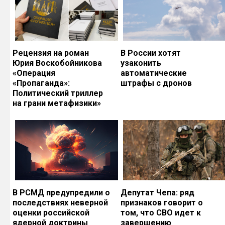
Рецензия на роман
В России хотят
Юрия Воскобойникова
узаконить
«Операция
автоматические
«Пропаганда»:
штрафы с дронов
Политический триллер
на грани метафизики»
В РСМД предупредили о
Депутат Чепа: ряд
последствиях неверной
признаков говорит о
оценки российской
том, что СВО идет к
ядерной доктрины
завершению