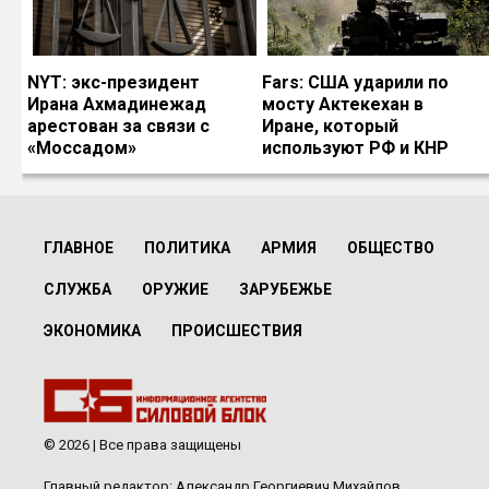
NYT: экс-президент
Fars: США ударили по
Ирана Ахмадинежад
мосту Актекехан в
арестован за связи с
Иране, который
«Моссадом»
используют РФ и КНР
ГЛАВНОЕ
ПОЛИТИКА
АРМИЯ
ОБЩЕСТВО
СЛУЖБА
ОРУЖИЕ
ЗАРУБЕЖЬЕ
ЭКОНОМИКА
ПРОИСШЕСТВИЯ
© 2026 | Все права защищены
Главный редактор: Александр Георгиевич Михайлов