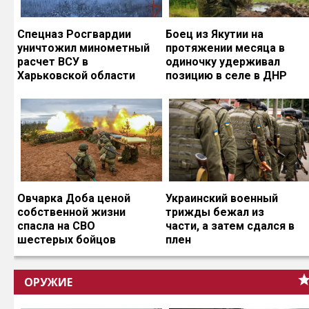
Спецназ Росгвардии
Боец из Якутии на
уничтожил минометный
протяжении месяца в
расчет ВСУ в
одиночку удерживал
Харьковской области
позицию в селе в ДНР
Овчарка Доба ценой
Украинский военный
собственной жизни
трижды бежал из
спасла на СВО
части, а затем сдался в
шестерых бойцов
плен
ОРУЖИЕ