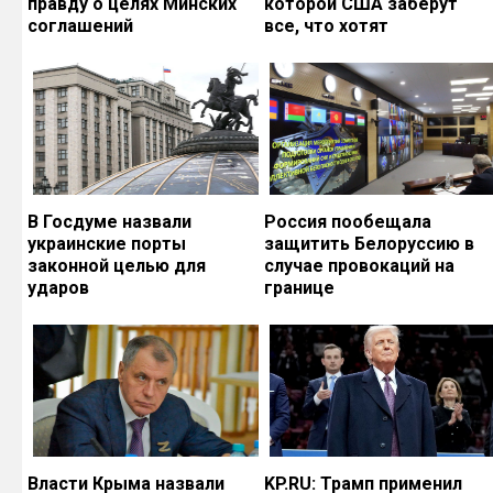
правду о целях Минских
которой США заберут
соглашений
все, что хотят
В Госдуме назвали
Россия пообещала
украинские порты
защитить Белоруссию в
законной целью для
случае провокаций на
ударов
границе
Власти Крыма назвали
KP.RU: Трамп применил