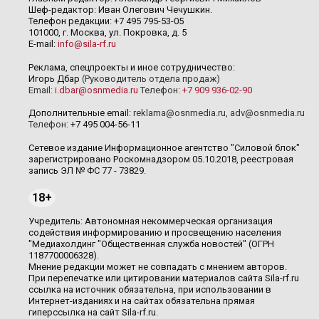
Шеф-редактор: Иван Олегович Чечушкин.
Телефон редакции: +7 495 795-53-05
101000, г. Москва, ул. Покровка, д. 5
E-mail:
info@sila-rf.ru
Реклама, спецпроекты и иное сотрудничество:
Игорь Дбар
(Руководитель отдела продаж)
Email:
i.dbar@osnmedia.ru
Телефон:
+7 909 936-02-90
Дополнительные email:
reklama@osnmedia.ru
,
adv@osnmedia.ru
Телефон:
+7 495 004-56-11
Сетевое издание Информационное агентство "Силовой блок"
зарегистрировано Роскомнадзором 05.10.2018, реестровая
запись ЭЛ № ФС 77 - 73829.
18+
Учредитель: Автономная некоммерческая организация
содействия информированию и просвещению населения
"Медиахолдинг "Общественная служба новостей" (ОГРН
1187700006328).
Мнение редакции может не совпадать с мнением авторов.
При перепечатке или цитировании материалов сайта Sila-rf.ru
ссылка на источник обязательна, при использовании в
Интернет-изданиях и на сайтах обязательна прямая
гиперссылка на сайт Sila-rf.ru.