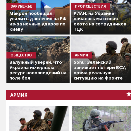
ЗАРУБЕЖЬЕ
ПРОИСШЕСТВИЯ
Макрон пообещал
РИАН: на Украине
усилить давления на РФ
началась массовая
из-за ночных ударов по
охота на сотрудников
Киеву
ТЦК
ОБЩЕСТВО
АРМИЯ
Залужный уверен, что
Sohu: Зеленский
Украина исчерпала
занижает потери ВСУ,
ресурс нововведений на
пряча реальную
поле боя
ситуацию на фронте
АРМИЯ