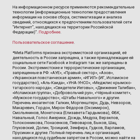
На информационном ресурсе применяются рекомендательные
технологии (информационные технологии предоставления
информации на основе сбора, систематизации и анализа
сведений, относящихся к предпочтениям пользователей сети
"Интернет", находящихся на территории Российской
Федерации)".
Подробнее
.
Пользовательское соглашение
.
*Meta Platforms признана экстремистской организацией, её
деятельность в России запрещена, а также принадлежащие ей
социальные сети Facebook и Instagram так же запрещены в
России. Экстремистские и террористические организации,
запрещенные в РФ: «АУЕ», «Правый сектор», «Азов»,
«Украинская повстанческая армия», «ИГИЛ» (ИГ, Исламское
государство), «Аль-Каида», «УНА-УНСО», «Меджлис крымско-
татарского народа», «Свидетели Иеговы», «Движение Талибан»,
«Исламская группа», «Добровольчий рух», «Чёрный комитет»,
«Мужское государство», «Штабы Навального» и другие.
Перечень иноагентов: Галкин, Моргенштерн, Дудь, Невзоров,
Макаревич, Гордон, Мирон Фёдоров (Оксимирон),
Смольянинов, Монеточка (Елизавета Гардымова), ФБК,
Навальный, Голос Америки, Дождь, Медуза, Верзилов,
Толоконникова, Понасенков, Пивоваров, Быков, Шац,
Глуховский, Долин, Троицкий, Земфира, Гудков, Варламов,
Прусикин и другие. Полный перечень лиц и организаций,
находящихся под судебным запретом в России, можно найти на