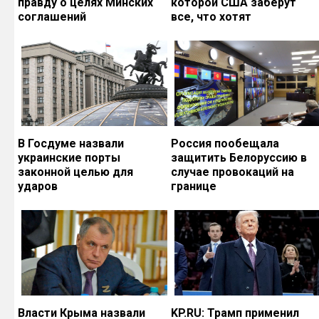
правду о целях Минских
которой США заберут
соглашений
все, что хотят
В Госдуме назвали
Россия пообещала
украинские порты
защитить Белоруссию в
законной целью для
случае провокаций на
ударов
границе
Власти Крыма назвали
KP.RU: Трамп применил