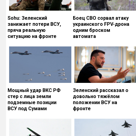
Sohu: Зеленский
Боец СВО сорвал атаку
занижает потери ВСУ,
украинского FPV-дрона
пряча реальную
одним броском
ситуацию на фронте
автомата
Мощный удар ВКС РФ
Зеленский рассказал о
стер с лица земли
довольно тяжёлом
подземные позиции
положении ВСУ на
ВСУ под Сумами
фронте