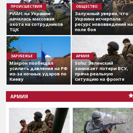
ПРОИСШЕСТВИЯ
ОБЩЕСТВО
РИАН: на Украине
Залужный уверен, что
началась массовая
Украина исчерпала
охота на сотрудников
ресурс нововведений на
ТЦК
поле боя
ЗАРУБЕЖЬЕ
АРМИЯ
Макрон пообещал
Sohu: Зеленский
усилить давления на РФ
занижает потери ВСУ,
из-за ночных ударов по
пряча реальную
Киеву
ситуацию на фронте
АРМИЯ