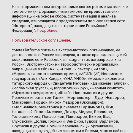
На информационном ресурсе применяются рекомендательные
технологии (информационные технологии предоставления
информации на основе сбора, систематизации и анализа
сведений, относящихся к предпочтениям пользователей сети
"Интернет", находящихся на территории Российской
Федерации)".
Подробнее
.
Пользовательское соглашение
.
*Meta Platforms признана экстремистской организацией, её
деятельность в России запрещена, а также принадлежащие ей
социальные сети Facebook и Instagram так же запрещены в
России. Экстремистские и террористические организации,
запрещенные в РФ: «АУЕ», «Правый сектор», «Азов»,
«Украинская повстанческая армия», «ИГИЛ» (ИГ, Исламское
государство), «Аль-Каида», «УНА-УНСО», «Меджлис крымско-
татарского народа», «Свидетели Иеговы», «Движение Талибан»,
«Исламская группа», «Добровольчий рух», «Чёрный комитет»,
«Мужское государство», «Штабы Навального» и другие.
Перечень иноагентов: Галкин, Моргенштерн, Дудь, Невзоров,
Макаревич, Гордон, Мирон Фёдоров (Оксимирон),
Смольянинов, Монеточка (Елизавета Гардымова), ФБК,
Навальный, Голос Америки, Дождь, Медуза, Верзилов,
Толоконникова, Понасенков, Пивоваров, Быков, Шац,
Глуховский, Долин, Троицкий, Земфира, Гудков, Варламов,
Прусикин и другие. Полный перечень лиц и организаций,
находящихся под судебным запретом в России, можно найти на