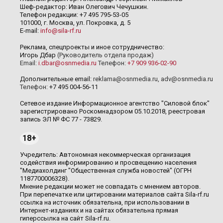
Шеф-редактор: Иван Олегович Чечушкин.
Телефон редакции: +7 495 795-53-05
101000, г. Москва, ул. Покровка, д. 5
E-mail:
info@sila-rf.ru
Реклама, спецпроекты и иное сотрудничество:
Игорь Дбар
(Руководитель отдела продаж)
Email:
i.dbar@osnmedia.ru
Телефон:
+7 909 936-02-90
Дополнительные email:
reklama@osnmedia.ru
,
adv@osnmedia.ru
Телефон:
+7 495 004-56-11
Сетевое издание Информационное агентство "Силовой блок"
зарегистрировано Роскомнадзором 05.10.2018, реестровая
запись ЭЛ № ФС 77 - 73829.
18+
Учредитель: Автономная некоммерческая организация
содействия информированию и просвещению населения
"Медиахолдинг "Общественная служба новостей" (ОГРН
1187700006328).
Мнение редакции может не совпадать с мнением авторов.
При перепечатке или цитировании материалов сайта Sila-rf.ru
ссылка на источник обязательна, при использовании в
Интернет-изданиях и на сайтах обязательна прямая
гиперссылка на сайт Sila-rf.ru.