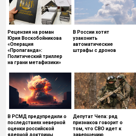
Рецензия на роман
В России хотят
Юрия Воскобойникова
узаконить
«Операция
автоматические
«Пропаганда»:
штрафы с дронов
Политический триллер
на грани метафизики»
В РСМД предупредили о
Депутат Чепа: ряд
последствиях неверной
признаков говорит о
оценки российской
том, что СВО идет к
ядерной доктрины
завершению