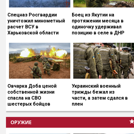
Спецназ Росгвардии
Боец из Якутии на
уничтожил минометный
протяжении месяца в
расчет ВСУ в
одиночку удерживал
Харьковской области
позицию в селе в ДНР
Овчарка Доба ценой
Украинский военный
собственной жизни
трижды бежал из
спасла на СВО
части, а затем сдался в
шестерых бойцов
плен
ОРУЖИЕ