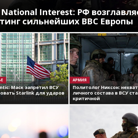
 National Interest: РФ возглавля
тинг сильнейших ВВС Европы
ЬЕ
АРМИЯ
antic: Маск запретил ВСУ
Политолог Никсон: нехва
овать Starlink для ударов
личного состава в ВСУ ст
критичной