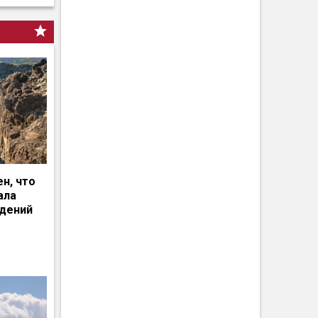
н, что
ала
едений