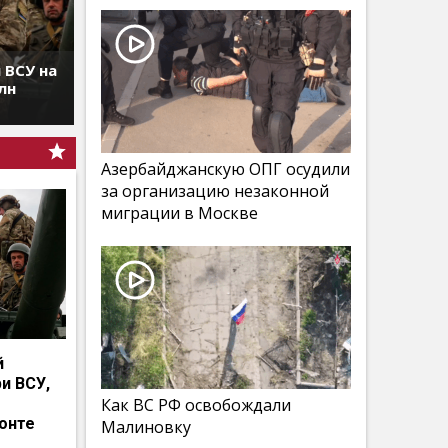
 ВСУ на
лн
Азербайджанскую ОПГ осудили
за организацию незаконной
миграции в Москве
й
и ВСУ,
Как ВС РФ освобождали
онте
Малиновку