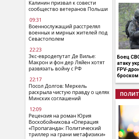
Калинин призвал к совести
сообщество ветеранов Польши
09:31
Военнослужащий расстрелял
военных и мирных жителей под
Севастополем
22:23
Экс-евродепутат Де Вилье:
Боец СВ
Макрон и фон дер Ляйен хотят
атаку ук
развязать войну с РФ
FPV-дро
броском
22:17
Посол Долгов: Меркель
раскрыла чистую правду о целях
ПОЛИТ
Минских соглашений
12:09
Рецензия на роман Юрия
Воскобойникова «Операция
«Пропаганда»: Политический
триллер на грани метафизики»