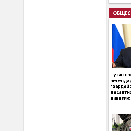
ОБЩЕС
Путин сч
легенда
гвардей
десантн
дивизию