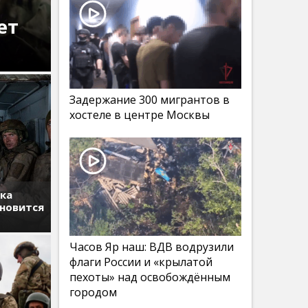
ет
Задержание 300 мигрантов в
хостеле в центре Москвы
тка
ановится
Часов Яр наш: ВДВ водрузили
флаги России и «крылатой
пехоты» над освобождённым
городом