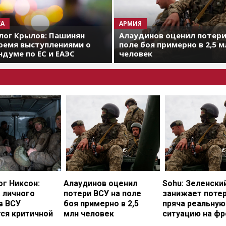
А
АРМИЯ
лог Крылов: Пашинян
Алаудинов оценил потери
ремя выступлениями о
поле боя примерно в 2,5 м
думе по ЕС и ЕАЭС
человек
г Никсон:
Алаудинов оценил
Sohu: Зеленски
 личного
потери ВСУ на поле
занижает потер
в ВСУ
боя примерно в 2,5
пряча реальную
ся критичной
млн человек
ситуацию на фр