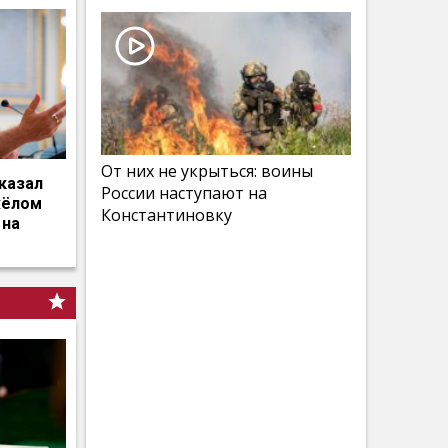
От них не укрыться: воины
казал
России наступают на
жёлом
Константиновку
 на