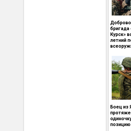
Доброво
бригада
Курск» в
летний п
всеоруж
Боец из 
протяже
одиночк
позицию 