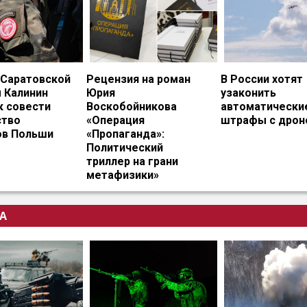
 Саратовской
Рецензия на роман
В России хотят
 Калинин
Юрия
узаконить
к совести
Воскобойникова
автоматически
тво
«Операция
штрафы с дрон
ов Польши
«Пропаганда»:
Политический
триллер на грани
метафизики»
А