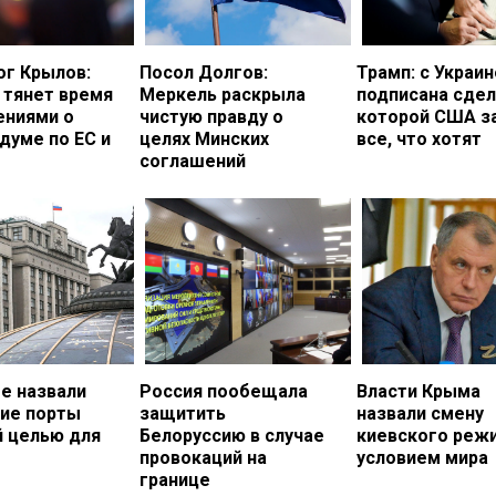
ог Крылов:
Посол Долгов:
Трамп: с Украи
 тянет время
Меркель раскрыла
подписана сдел
ениями о
чистую правду о
которой США з
думе по ЕС и
целях Минских
все, что хотят
соглашений
е назвали
Россия пообещала
Власти Крыма
кие порты
защитить
назвали смену
й целью для
Белоруссию в случае
киевского реж
провокаций на
условием мира
границе