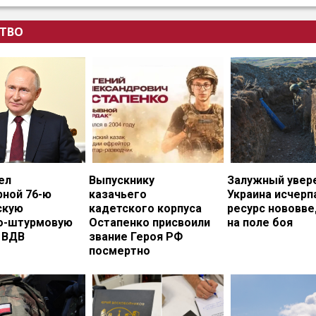
ТВО
ел
Выпускнику
Залужный увере
рной 76-ю
казачьего
Украина исчерп
скую
кадетского корпуса
ресурс нововв
о-штурмовую
Остапенко присвоили
на поле боя
 ВДВ
звание Героя РФ
посмертно