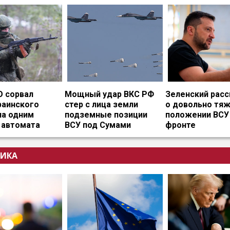
О сорвал
Мощный удар ВКС РФ
Зеленский расс
раинского
стер с лица земли
о довольно тя
на одним
подземные позиции
положении ВСУ
 автомата
ВСУ под Сумами
фронте
ИКА