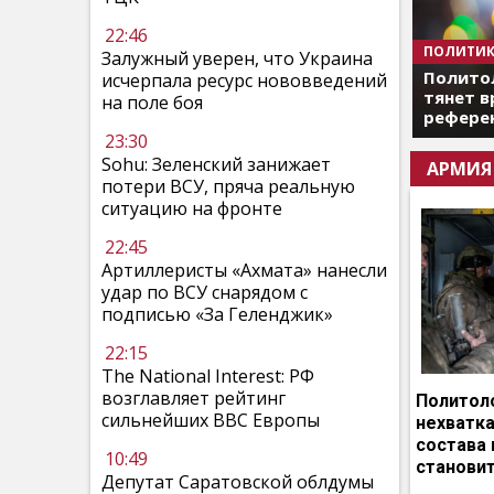
22:46
ПОЛИТИК
Залужный уверен, что Украина
Полито
исчерпала ресурс нововведений
тянет в
на поле боя
референ
23:30
Sohu: Зеленский занижает
АРМИЯ
потери ВСУ, пряча реальную
ситуацию на фронте
22:45
Артиллеристы «Ахмата» нанесли
удар по ВСУ снарядом с
подписью «За Геленджик»
22:15
The National Interest: РФ
возглавляет рейтинг
Политоло
сильнейших ВВС Европы
нехватка
состава 
10:49
становит
Депутат Саратовской облдумы