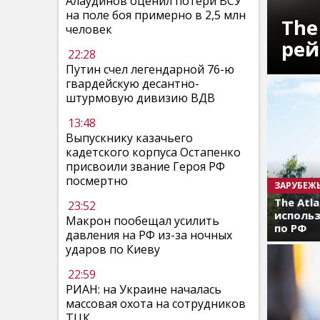
Алаудинов оценил потери ВСУ
на поле боя примерно в 2,5 млн
The
человек
рей
22:28
Путин счел легендарной 76-ю
гвардейскую десантно-
штурмовую дивизию ВДВ
13:48
Выпускнику казачьего
кадетского корпуса Остапенко
присвоили звание Героя РФ
посмертно
ЗАРУБЕЖ
The Atl
23:52
использ
Макрон пообещал усилить
по РФ
давления на РФ из-за ночных
ударов по Киеву
22:59
РИАН: на Украине началась
массовая охота на сотрудников
ТЦК