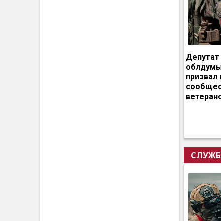
Депутат
облдумы
призвал 
сообщес
ветеран
СЛУЖБ