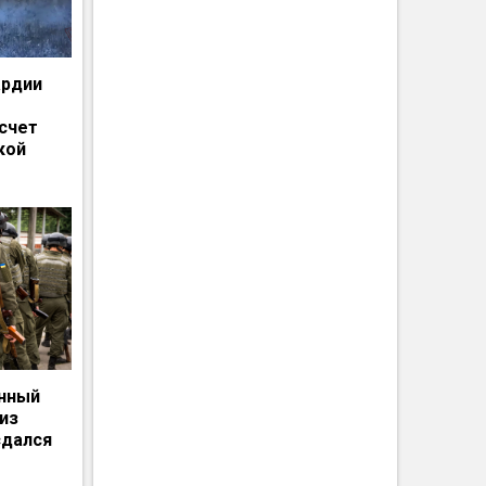
ардии
счет
кой
енный
из
сдался