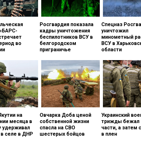
льческая
Росгвардия показала
Спецназ Росгв
 «БАРС-
кадры уничтожения
уничтожил
стречает
беспилотников ВСУ в
минометный ра
ериод во
белгородском
ВСУ в Харьковс
ии
приграничье
области
Якутии на
Овчарка Доба ценой
Украинский во
нии месяца в
собственной жизни
трижды бежал 
у удерживал
спасла на СВО
части, а затем 
в селе в ДНР
шестерых бойцов
в плен