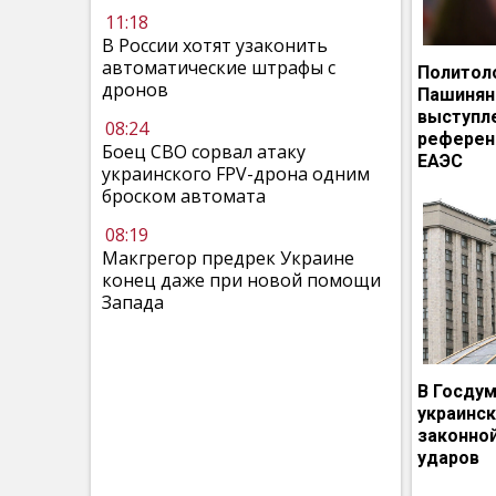
11:18
В России хотят узаконить
автоматические штрафы с
Политол
дронов
Пашинян
выступл
08:24
референ
Боец СВО сорвал атаку
ЕАЭС
украинского FPV-дрона одним
броском автомата
08:19
Макгрегор предрек Украине
конец даже при новой помощи
Запада
В Госдум
украинс
законно
ударов