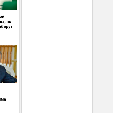
ной
ка, по
аберут
има