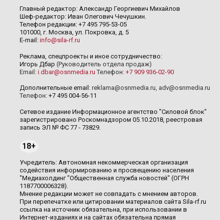
Главный редактор: Александр Георгиевич Михайлов
Шеф-редактор: Иван Олегович Чечушкин.
Телефон редакции: +7 495 795-53-05
101000, г. Москва, ул. Покровка, д. 5
E-mail:
info@sila-rf.ru
Реклама, спецпроекты и иное сотрудничество:
Игорь Дбар
(Руководитель отдела продаж)
Email:
i.dbar@osnmedia.ru
Телефон:
+7 909 936-02-90
Дополнительные email:
reklama@osnmedia.ru
,
adv@osnmedia.ru
Телефон:
+7 495 004-56-11
Сетевое издание Информационное агентство "Силовой блок"
зарегистрировано Роскомнадзором 05.10.2018, реестровая
запись ЭЛ № ФС 77 - 73829.
18+
Учредитель: Автономная некоммерческая организация
содействия информированию и просвещению населения
"Медиахолдинг "Общественная служба новостей" (ОГРН
1187700006328).
Мнение редакции может не совпадать с мнением авторов.
При перепечатке или цитировании материалов сайта Sila-rf.ru
ссылка на источник обязательна, при использовании в
Интернет-изданиях и на сайтах обязательна прямая