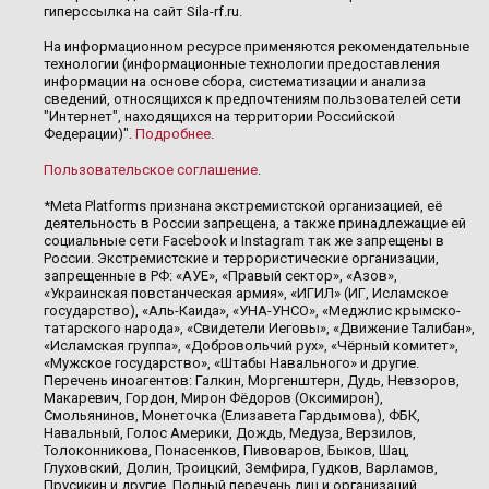
гиперссылка на сайт Sila-rf.ru.
На информационном ресурсе применяются рекомендательные
технологии (информационные технологии предоставления
информации на основе сбора, систематизации и анализа
сведений, относящихся к предпочтениям пользователей сети
"Интернет", находящихся на территории Российской
Федерации)".
Подробнее
.
Пользовательское соглашение
.
*Meta Platforms признана экстремистской организацией, её
деятельность в России запрещена, а также принадлежащие ей
социальные сети Facebook и Instagram так же запрещены в
России. Экстремистские и террористические организации,
запрещенные в РФ: «АУЕ», «Правый сектор», «Азов»,
«Украинская повстанческая армия», «ИГИЛ» (ИГ, Исламское
государство), «Аль-Каида», «УНА-УНСО», «Меджлис крымско-
татарского народа», «Свидетели Иеговы», «Движение Талибан»,
«Исламская группа», «Добровольчий рух», «Чёрный комитет»,
«Мужское государство», «Штабы Навального» и другие.
Перечень иноагентов: Галкин, Моргенштерн, Дудь, Невзоров,
Макаревич, Гордон, Мирон Фёдоров (Оксимирон),
Смольянинов, Монеточка (Елизавета Гардымова), ФБК,
Навальный, Голос Америки, Дождь, Медуза, Верзилов,
Толоконникова, Понасенков, Пивоваров, Быков, Шац,
Глуховский, Долин, Троицкий, Земфира, Гудков, Варламов,
Прусикин и другие. Полный перечень лиц и организаций,