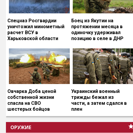
Спецназ Росгвардии
Боец из Якутии на
уничтожил минометный
протяжении месяца в
расчет ВСУ в
одиночку удерживал
Харьковской области
позицию в селе в ДНР
Овчарка Доба ценой
Украинский военный
собственной жизни
трижды бежал из
спасла на СВО
части, а затем сдался в
шестерых бойцов
плен
ОРУЖИЕ