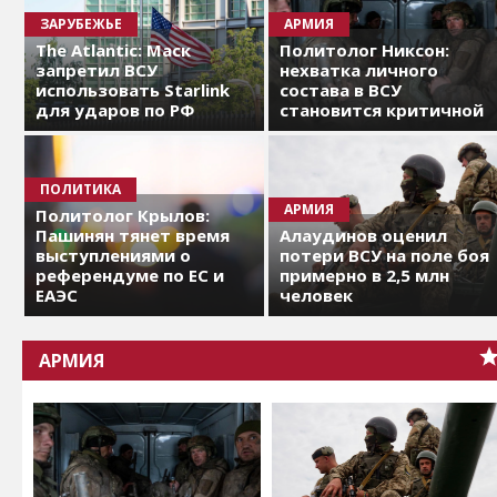
ЗАРУБЕЖЬЕ
АРМИЯ
The Atlantic: Маск
Политолог Никсон:
запретил ВСУ
нехватка личного
использовать Starlink
состава в ВСУ
для ударов по РФ
становится критичной
ПОЛИТИКА
АРМИЯ
Политолог Крылов:
Пашинян тянет время
Алаудинов оценил
выступлениями о
потери ВСУ на поле боя
референдуме по ЕС и
примерно в 2,5 млн
ЕАЭС
человек
АРМИЯ