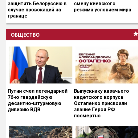
защитить Белоруссию в
смену киевского
случае провокаций на
режима условием мира
границе
ОБЩЕСТВО
Путин счел легендарной
Выпускнику казачьего
76-ю гвардейскую
кадетского корпуса
десантно-штурмовую
Остапенко присвоили
дивизию ВДВ
звание Героя РФ
посмертно