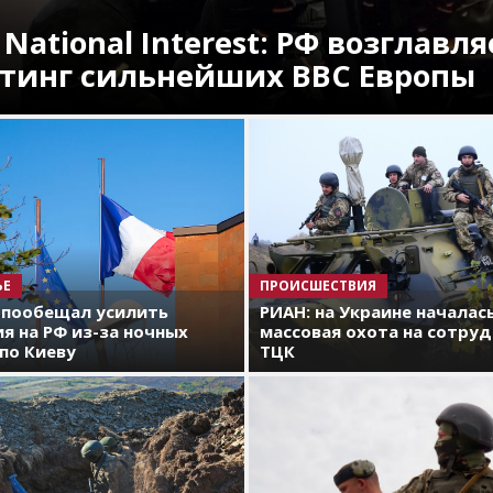
 National Interest: РФ возглавля
тинг сильнейших ВВС Европы
ЬЕ
ПРОИСШЕСТВИЯ
 пообещал усилить
РИАН: на Украине началас
я на РФ из-за ночных
массовая охота на сотру
по Киеву
ТЦК