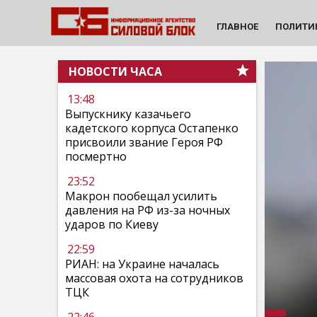
ГЛАВНОЕ
ПОЛИТИ
НОВОСТИ ЧАСА
13:48
Выпускнику казачьего
кадетского корпуса Остапенко
присвоили звание Героя РФ
посмертно
23:52
Макрон пообещал усилить
давления на РФ из-за ночных
ударов по Киеву
22:59
РИАН: на Украине началась
массовая охота на сотрудников
ТЦК