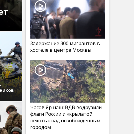
ет
Задержание 300 мигрантов в
хостеле в центре Москвы
ь
дников
Часов Яр наш: ВДВ водрузили
флаги России и «крылатой
пехоты» над освобождённым
городом