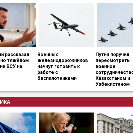
ий рассказал
Военных
Путин поручил
ьно тяжёлом
железнодорожников
пересмотреть
ии ВСУ на
начнут готовить к
военное
работе с
сотрудничество
беспилотниками
Казахстаном и
Узбекистаном
ИКА