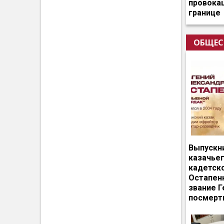
провокац
границе
ОБЩЕС
Выпускн
казачье
кадетск
Остапен
звание Г
посмерт