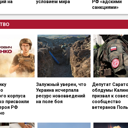
ий на
условием мира
РФ «адскими
санкциями»
ТВО
ику
Залужный уверен, что
Депутат Сарат
го
Украина исчерпала
облдумы Калин
ого корпуса
ресурс нововведений
призвал к сове
ко присвоили
на поле боя
сообщество
ероя РФ
ветеранов Пол
но