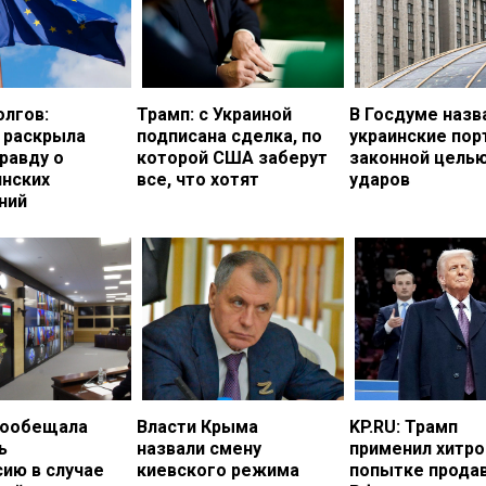
олгов:
Трамп: с Украиной
В Госдуме назв
 раскрыла
подписана сделка, по
украинские по
равду о
которой США заберут
законной цель
инских
все, что хотят
ударов
ний
пообещала
Власти Крыма
KP.RU: Трамп
ь
назвали смену
применил хитро
ию в случае
киевского режима
попытке прода