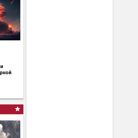
о
ки
ерной