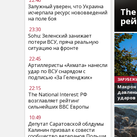
22:46
Залужный уверен, что Украина
The
исчерпала ресурс нововведений
рей
на поле боя
23:30
Sohu: Зеленский занижает
потери ВСУ, пряча реальную
ситуацию на фронте
22:45
Артиллеристы «Ахмата» нанесли
удар по ВСУ снарядом с
подписью «За Геленджик»
ЗАРУБЕЖ
Макрон
22:15
давлени
The National Interest: РФ
ударов 
возглавляет рейтинг
сильнейших ВВС Европы
10:49
Депутат Саратовской облдумы
Калинин призвал к совести
сообщество ветеранов Польши