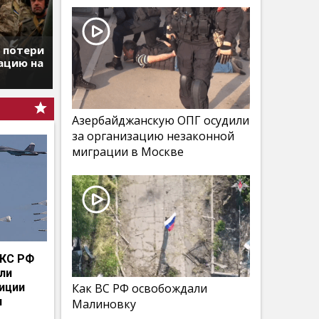
т потери
ацию на
Азербайджанскую ОПГ осудили
за организацию незаконной
миграции в Москве
КС РФ
мли
иции
Как ВС РФ освобождали
и
Малиновку