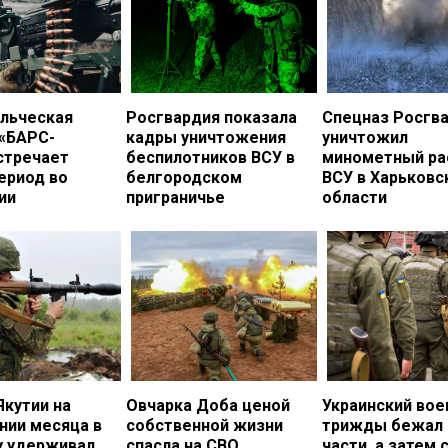
льческая
Росгвардия показала
Спецназ Росгв
 «БАРС-
кадры уничтожения
уничтожил
стречает
беспилотников ВСУ в
минометный ра
ериод во
белгородском
ВСУ в Харьковс
ии
приграничье
области
Якутии на
Овчарка Доба ценой
Украинский во
нии месяца в
собственной жизни
трижды бежал 
у удерживал
спасла на СВО
части, а затем 