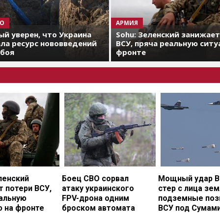
О
АРМИЯ
й уверен, что Украина
Sohu: Зеленский занижае
ла ресурс нововведений
ВСУ, пряча реальную ситу
 боя
фронте
ленский
Боец СВО сорвал
Мощный удар В
 потери ВСУ,
атаку украинского
стер с лица зе
еальную
FPV-дрона одним
подземные поз
ю на фронте
броском автомата
ВСУ под Сумам