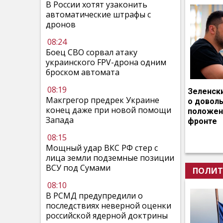
В России хотят узаконить
автоматические штрафы с
дронов
08:24
Боец СВО сорвал атаку
украинского FPV-дрона одним
броском автомата
08:19
Зеленск
Макгрегор предрек Украине
о довол
конец даже при новой помощи
положен
Запада
фронте
08:15
Мощный удар ВКС РФ стер с
лица земли подземные позиции
ВСУ под Сумами
ПОЛИТ
08:10
В РСМД предупредили о
последствиях неверной оценки
российской ядерной доктрины