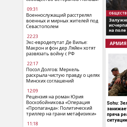
09:31
ОБЩЕСТВ
Военнослужащий расстрелял
Залужны
военных и мирных жителей под
исчерпа
Севастополем
на поле
22:23
Экс-евродепутат Де Вилье:
АРМИЯ
Макрон и фон дер Ляйен хотят
развязать войну с РФ
22:17
Посол Долгов: Меркель
раскрыла чистую правду о целях
Минских соглашений
12:09
Рецензия на роман Юрия
Воскобойникова «Операция
Sohu: Зе
«Пропаганда»: Политический
занижает
триллер на грани метафизики»
пряча р
ситуаци
11:18