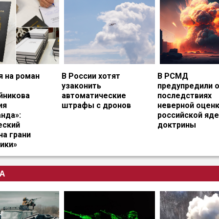
я на роман
В России хотят
В РСМД
узаконить
предупредили 
йникова
автоматические
последствиях
ия
штрафы с дронов
неверной оцен
нда»:
российской яд
еский
доктрины
на грани
ики»
А