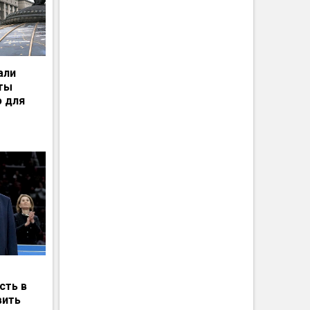
али
рты
ю для
сть в
вить