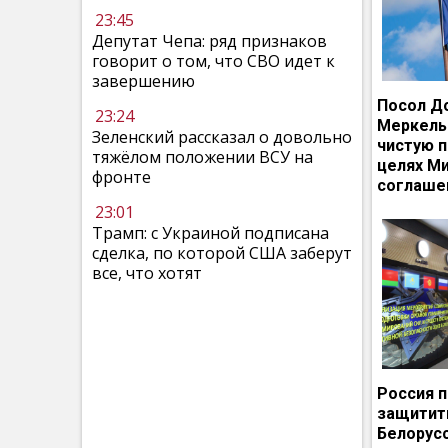
23:45
Депутат Чепа: ряд признаков
говорит о том, что СВО идет к
завершению
Посол Д
23:24
Меркель
Зеленский рассказал о довольно
чистую п
тяжёлом положении ВСУ на
целях М
фронте
соглаше
23:01
Трамп: с Украиной подписана
сделка, по которой США заберут
все, что хотят
Россия 
защитит
Белорусс