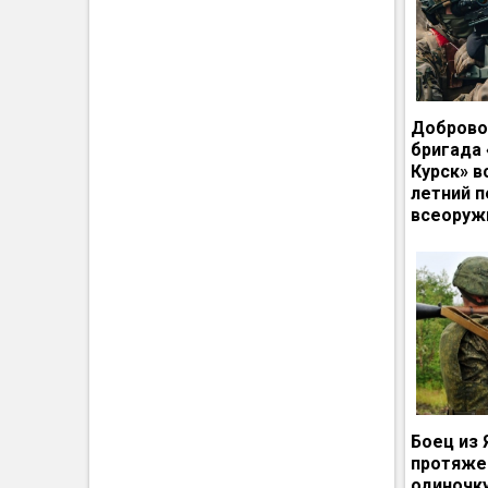
Доброво
бригада
Курск» в
летний п
всеоруж
Боец из 
протяже
одиночк