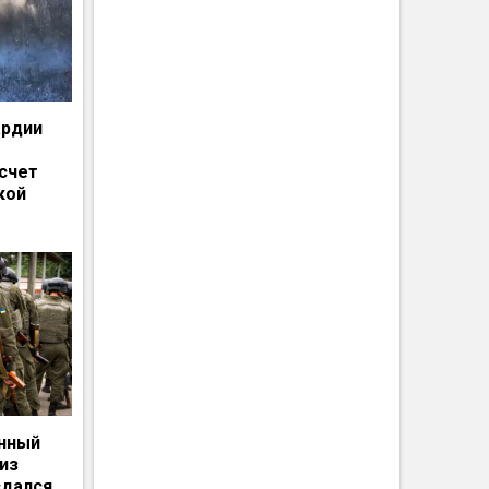
ардии
счет
кой
енный
из
сдался