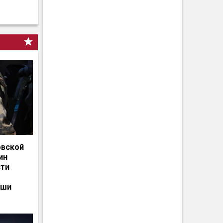
овской
ин
сти
ьши