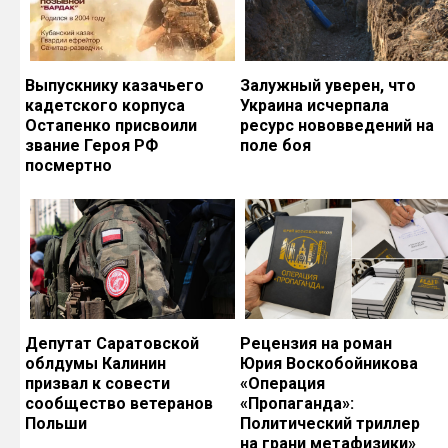
Выпускнику казачьего
Залужный уверен, что
кадетского корпуса
Украина исчерпала
Остапенко присвоили
ресурс нововведений на
звание Героя РФ
поле боя
посмертно
Депутат Саратовской
Рецензия на роман
облдумы Калинин
Юрия Воскобойникова
призвал к совести
«Операция
сообщество ветеранов
«Пропаганда»:
Польши
Политический триллер
на грани метафизики»