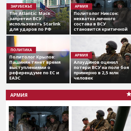
ЗАРУБЕЖЬЕ
АРМИЯ
The Atlantic: Маск
Политолог Никсон:
запретил ВСУ
нехватка личного
использовать Starlink
состава в ВСУ
для ударов по РФ
становится критичной
ПОЛИТИКА
АРМИЯ
Политолог Крылов:
Пашинян тянет время
Алаудинов оценил
выступлениями о
потери ВСУ на поле боя
референдуме по ЕС и
примерно в 2,5 млн
ЕАЭС
человек
АРМИЯ