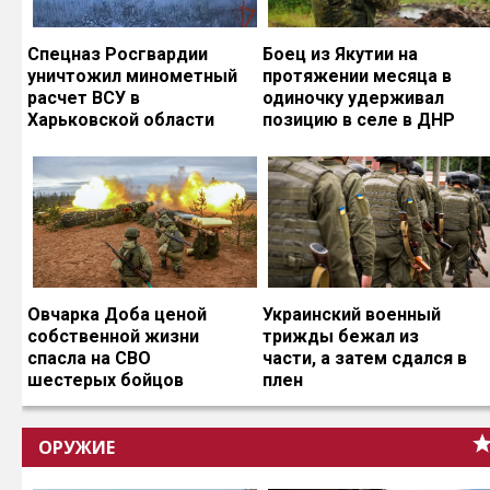
Спецназ Росгвардии
Боец из Якутии на
уничтожил минометный
протяжении месяца в
расчет ВСУ в
одиночку удерживал
Харьковской области
позицию в селе в ДНР
Овчарка Доба ценой
Украинский военный
собственной жизни
трижды бежал из
спасла на СВО
части, а затем сдался в
шестерых бойцов
плен
ОРУЖИЕ