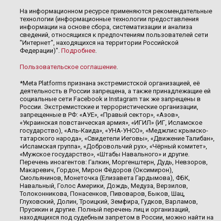
На информационном ресурсе применяются рекомендательные
технологии (информационные технологии предоставления
информации на основе сбора, систематизации и анализа
сведений, относящихся к предпочтениям пользователей сети
"Интернет", находящихся на территории Российской
Федерации)".
Подробнее
.
Пользовательское соглашение
.
*Meta Platforms признана экстремистской организацией, её
деятельность в России запрещена, а также принадлежащие ей
социальные сети Facebook и Instagram так же запрещены в
России. Экстремистские и террористические организации,
запрещенные в РФ: «АУЕ», «Правый сектор», «Азов»,
«Украинская повстанческая армия», «ИГИЛ» (ИГ, Исламское
государство), «Аль-Каида», «УНА-УНСО», «Меджлис крымско-
татарского народа», «Свидетели Иеговы», «Движение Талибан»,
«Исламская группа», «Добровольчий рух», «Чёрный комитет»,
«Мужское государство», «Штабы Навального» и другие.
Перечень иноагентов: Галкин, Моргенштерн, Дудь, Невзоров,
Макаревич, Гордон, Мирон Фёдоров (Оксимирон),
Смольянинов, Монеточка (Елизавета Гардымова), ФБК,
Навальный, Голос Америки, Дождь, Медуза, Верзилов,
Толоконникова, Понасенков, Пивоваров, Быков, Шац,
Глуховский, Долин, Троицкий, Земфира, Гудков, Варламов,
Прусикин и другие. Полный перечень лиц и организаций,
находящихся под судебным запретом в России, можно найти на