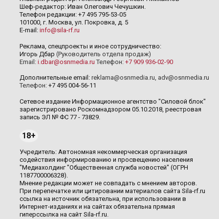
Шеф-редактор: Иван Олегович Чечушкин.
Телефон редакции: +7 495 795-53-05
101000, г. Москва, ул. Покровка, д. 5
E-mail:
info@sila-rf.ru
Реклама, спецпроекты и иное сотрудничество:
Игорь Дбар
(Руководитель отдела продаж)
Email:
i.dbar@osnmedia.ru
Телефон:
+7 909 936-02-90
Дополнительные email:
reklama@osnmedia.ru
,
adv@osnmedia.ru
Телефон:
+7 495 004-56-11
Сетевое издание Информационное агентство "Силовой блок"
зарегистрировано Роскомнадзором 05.10.2018, реестровая
запись ЭЛ № ФС 77 - 73829.
18+
Учредитель: Автономная некоммерческая организация
содействия информированию и просвещению населения
"Медиахолдинг "Общественная служба новостей" (ОГРН
1187700006328).
Мнение редакции может не совпадать с мнением авторов.
При перепечатке или цитировании материалов сайта Sila-rf.ru
ссылка на источник обязательна, при использовании в
Интернет-изданиях и на сайтах обязательна прямая
гиперссылка на сайт Sila-rf.ru.