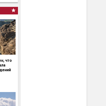
н, что
ала
едений