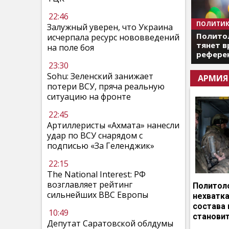
22:46
ПОЛИТИК
Залужный уверен, что Украина
Полито
исчерпала ресурс нововведений
тянет в
на поле боя
референ
23:30
Sohu: Зеленский занижает
АРМИЯ
потери ВСУ, пряча реальную
ситуацию на фронте
22:45
Артиллеристы «Ахмата» нанесли
удар по ВСУ снарядом с
подписью «За Геленджик»
22:15
The National Interest: РФ
возглавляет рейтинг
Политоло
сильнейших ВВС Европы
нехватка
состава 
10:49
становит
Депутат Саратовской облдумы