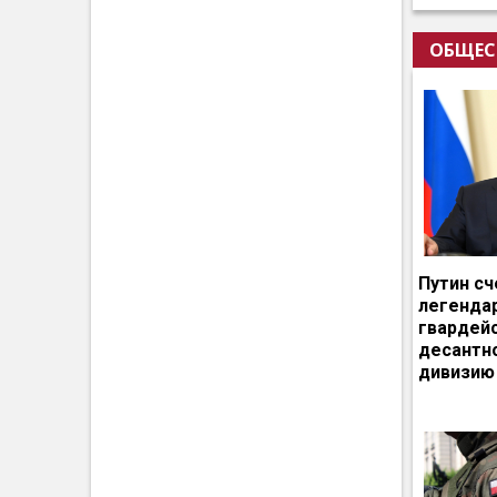
ОБЩЕС
Путин сч
легенда
гвардей
десантн
дивизию