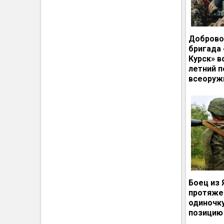
Доброво
бригада
Курск» в
летний п
всеоруж
Боец из 
протяже
одиночк
позицию 