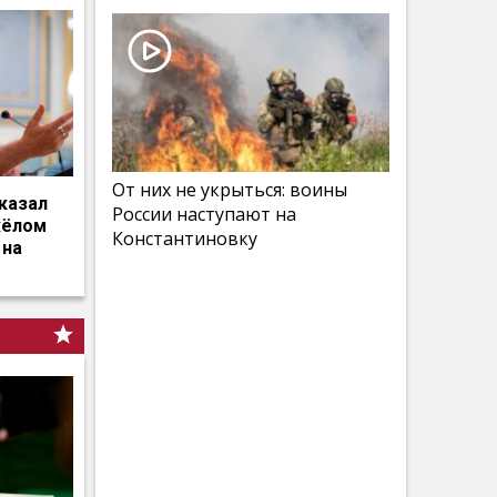
От них не укрыться: воины
казал
России наступают на
жёлом
Константиновку
 на