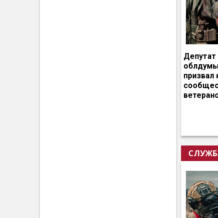
Депутат
облдумы
призвал 
сообщес
ветеран
СЛУЖБ