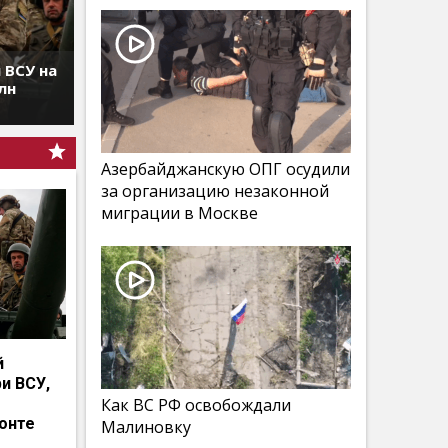
 ВСУ на
лн
Азербайджанскую ОПГ осудили
за организацию незаконной
миграции в Москве
й
и ВСУ,
Как ВС РФ освобождали
онте
Малиновку