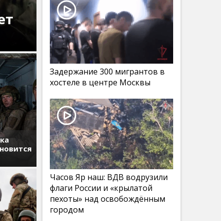
ет
Задержание 300 мигрантов в
хостеле в центре Москвы
тка
ановится
Часов Яр наш: ВДВ водрузили
флаги России и «крылатой
пехоты» над освобождённым
городом