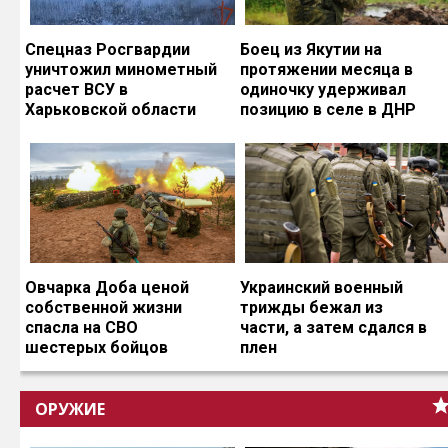
Спецназ Росгвардии
Боец из Якутии на
уничтожил минометный
протяжении месяца в
расчет ВСУ в
одиночку удерживал
Харьковской области
позицию в селе в ДНР
Овчарка Доба ценой
Украинский военный
собственной жизни
трижды бежал из
спасла на СВО
части, а затем сдался в
шестерых бойцов
плен
ОРУЖИЕ