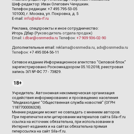
Шеф-редактор: Иван Олегович Чечушкин.
Телефон редакции: +7 495 795-53-05
101000, г. Москва, ул. Покровка, д. 5
E-mail:
info@sila-rf.ru
Реклама, спецпроекты и иное сотрудничество:
Игорь Дбар
(Руководитель отдела продаж)
Email:
i.dbar@osnmedia.ru
Телефон:
+7 909 936-02-90
Дополнительные email:
reklama@osnmedia.ru
,
adv@osnmedia.ru
Телефон:
+7 495 004-56-11
Сетевое издание Информационное агентство "Силовой блок"
зарегистрировано Роскомнадзором 05.10.2018, реестровая
запись ЭЛ № ФС 77 - 73829.
18+
Учредитель: Автономная некоммерческая организация
содействия информированию и просвещению населения
"Медиахолдинг "Общественная служба новостей" (ОГРН
1187700006328).
Мнение редакции может не совпадать с мнением авторов.
При перепечатке или цитировании материалов сайта Sila-rf.ru
ссылка на источник обязательна, при использовании в
Интернет-изданиях и на сайтах обязательна прямая
гиперссылка на сайт Sila-rf.ru.