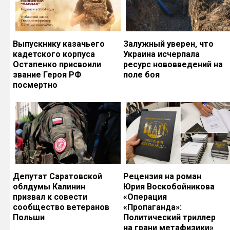
Выпускнику казачьего
Залужный уверен, что
кадетского корпуса
Украина исчерпала
Остапенко присвоили
ресурс нововведений на
звание Героя РФ
поле боя
посмертно
Депутат Саратовской
Рецензия на роман
облдумы Калинин
Юрия Воскобойникова
призвал к совести
«Операция
сообщество ветеранов
«Пропаганда»:
Польши
Политический триллер
на грани метафизики»