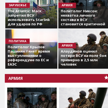
ЗАРУБЕЖЬЕ
АРМИЯ
The Atlantic: Маск
Политолог Никсон:
запретил ВСУ
нехватка личного
использовать Starlink
состава в ВСУ
для ударов по РФ
становится критичной
ПОЛИТИКА
АРМИЯ
Политолог Крылов:
Пашинян тянет время
Алаудинов оценил
выступлениями о
потери ВСУ на поле боя
референдуме по ЕС и
примерно в 2,5 млн
ЕАЭС
человек
АРМИЯ