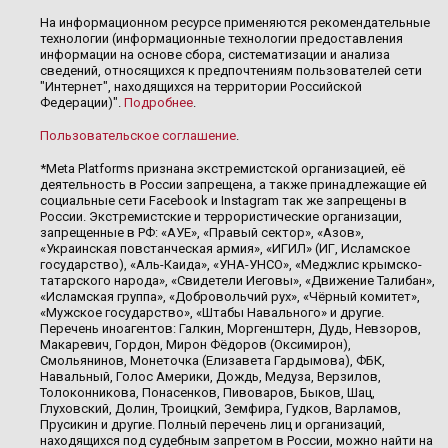
На информационном ресурсе применяются рекомендательные
технологии (информационные технологии предоставления
информации на основе сбора, систематизации и анализа
сведений, относящихся к предпочтениям пользователей сети
"Интернет", находящихся на территории Российской
Федерации)".
Подробнее
.
Пользовательское соглашение
.
*Meta Platforms признана экстремистской организацией, её
деятельность в России запрещена, а также принадлежащие ей
социальные сети Facebook и Instagram так же запрещены в
России. Экстремистские и террористические организации,
запрещенные в РФ: «АУЕ», «Правый сектор», «Азов»,
«Украинская повстанческая армия», «ИГИЛ» (ИГ, Исламское
государство), «Аль-Каида», «УНА-УНСО», «Меджлис крымско-
татарского народа», «Свидетели Иеговы», «Движение Талибан»,
«Исламская группа», «Добровольчий рух», «Чёрный комитет»,
«Мужское государство», «Штабы Навального» и другие.
Перечень иноагентов: Галкин, Моргенштерн, Дудь, Невзоров,
Макаревич, Гордон, Мирон Фёдоров (Оксимирон),
Смольянинов, Монеточка (Елизавета Гардымова), ФБК,
Навальный, Голос Америки, Дождь, Медуза, Верзилов,
Толоконникова, Понасенков, Пивоваров, Быков, Шац,
Глуховский, Долин, Троицкий, Земфира, Гудков, Варламов,
Прусикин и другие. Полный перечень лиц и организаций,
находящихся под судебным запретом в России, можно найти на