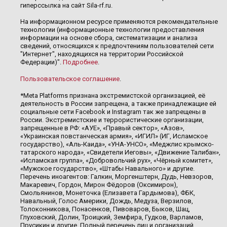
гиперссылка на сайт Sila-rf.ru.
На информационном ресурсе применяются рекомендательные
технологии (информационные технологии предоставления
информации на основе сбора, систематизации и анализа
сведений, относящихся к предпочтениям пользователей сети
"Интернет", находящихся на территории Российской
Федерации)".
Подробнее
.
Пользовательское соглашение
.
*Meta Platforms признана экстремистской организацией, её
деятельность в России запрещена, а также принадлежащие ей
социальные сети Facebook и Instagram так же запрещены в
России. Экстремистские и террористические организации,
запрещенные в РФ: «АУЕ», «Правый сектор», «Азов»,
«Украинская повстанческая армия», «ИГИЛ» (ИГ, Исламское
государство), «Аль-Каида», «УНА-УНСО», «Меджлис крымско-
татарского народа», «Свидетели Иеговы», «Движение Талибан»,
«Исламская группа», «Добровольчий рух», «Чёрный комитет»,
«Мужское государство», «Штабы Навального» и другие.
Перечень иноагентов: Галкин, Моргенштерн, Дудь, Невзоров,
Макаревич, Гордон, Мирон Фёдоров (Оксимирон),
Смольянинов, Монеточка (Елизавета Гардымова), ФБК,
Навальный, Голос Америки, Дождь, Медуза, Верзилов,
Толоконникова, Понасенков, Пивоваров, Быков, Шац,
Глуховский, Долин, Троицкий, Земфира, Гудков, Варламов,
Прусикин и другие. Полный перечень лиц и организаций,