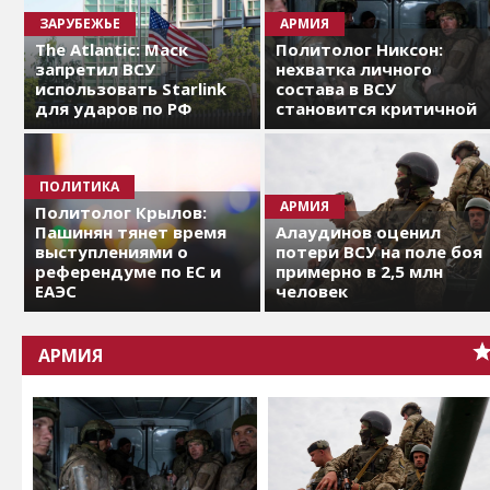
ЗАРУБЕЖЬЕ
АРМИЯ
The Atlantic: Маск
Политолог Никсон:
запретил ВСУ
нехватка личного
использовать Starlink
состава в ВСУ
для ударов по РФ
становится критичной
ПОЛИТИКА
АРМИЯ
Политолог Крылов:
Пашинян тянет время
Алаудинов оценил
выступлениями о
потери ВСУ на поле боя
референдуме по ЕС и
примерно в 2,5 млн
ЕАЭС
человек
АРМИЯ