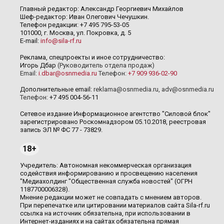
Главный редактор: Александр Георгиевич Михайлов
Шеф-редактор: Иван Олегович Чечушкин.
Телефон редакции: +7 495 795-53-05
101000, г. Москва, ул. Покровка, д. 5
E-mail:
info@sila-rf.ru
Реклама, спецпроекты и иное сотрудничество:
Игорь Дбар
(Руководитель отдела продаж)
Email:
i.dbar@osnmedia.ru
Телефон:
+7 909 936-02-90
Дополнительные email:
reklama@osnmedia.ru
,
adv@osnmedia.ru
Телефон:
+7 495 004-56-11
Сетевое издание Информационное агентство "Силовой блок"
зарегистрировано Роскомнадзором 05.10.2018, реестровая
запись ЭЛ № ФС 77 - 73829.
18+
Учредитель: Автономная некоммерческая организация
содействия информированию и просвещению населения
"Медиахолдинг "Общественная служба новостей" (ОГРН
1187700006328).
Мнение редакции может не совпадать с мнением авторов.
При перепечатке или цитировании материалов сайта Sila-rf.ru
ссылка на источник обязательна, при использовании в
Интернет-изданиях и на сайтах обязательна прямая