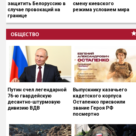
защитить Белоруссию в
смену киевского
случае провокаций на
режима условием мира
границе
ОБЩЕСТВО
Путин счел легендарной
Выпускнику казачьего
76-ю гвардейскую
кадетского корпуса
десантно-штурмовую
Остапенко присвоили
дивизию ВДВ
звание Героя РФ
посмертно