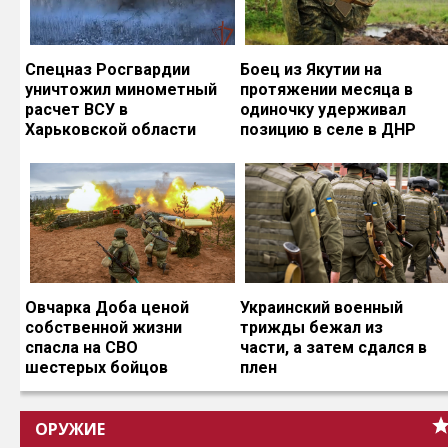
Спецназ Росгвардии
Боец из Якутии на
уничтожил минометный
протяжении месяца в
расчет ВСУ в
одиночку удерживал
Харьковской области
позицию в селе в ДНР
Овчарка Доба ценой
Украинский военный
собственной жизни
трижды бежал из
спасла на СВО
части, а затем сдался в
шестерых бойцов
плен
ОРУЖИЕ