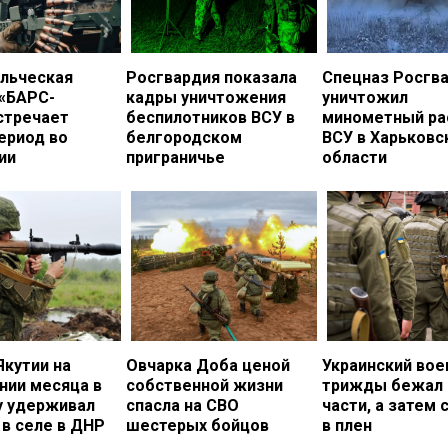
льческая
Росгвардия показала
Спецназ Росгв
 «БАРС-
кадры уничтожения
уничтожил
стречает
беспилотников ВСУ в
минометный ра
ериод во
белгородском
ВСУ в Харьковс
ии
приграничье
области
Якутии на
Овчарка Доба ценой
Украинский во
нии месяца в
собственной жизни
трижды бежал 
у удерживал
спасла на СВО
части, а затем 
в селе в ДНР
шестерых бойцов
в плен