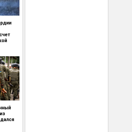
ардии
счет
кой
енный
из
сдался