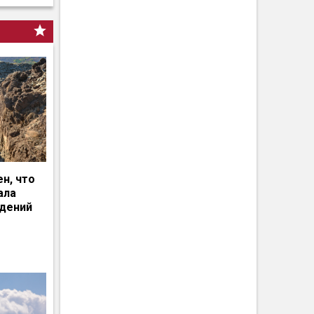
н, что
ала
едений