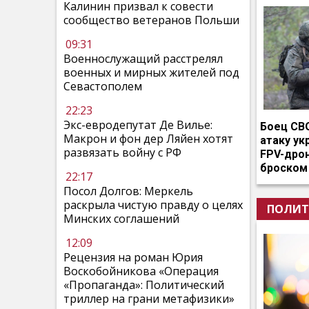
Калинин призвал к совести
сообщество ветеранов Польши
09:31
Военнослужащий расстрелял
военных и мирных жителей под
Севастополем
22:23
Экс-евродепутат Де Вилье:
Боец СВ
Макрон и фон дер Ляйен хотят
атаку ук
развязать войну с РФ
FPV-дро
броском
22:17
Посол Долгов: Меркель
раскрыла чистую правду о целях
ПОЛИТ
Минских соглашений
12:09
Рецензия на роман Юрия
Воскобойникова «Операция
«Пропаганда»: Политический
триллер на грани метафизики»