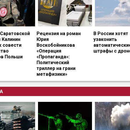
 Саратовской
Рецензия на роман
В России хотят
 Калинин
Юрия
узаконить
к совести
Воскобойникова
автоматически
тво
«Операция
штрафы с дрон
ов Польши
«Пропаганда»:
Политический
триллер на грани
метафизики»
А