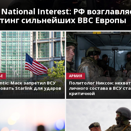
 National Interest: РФ возглавля
тинг сильнейших ВВС Европы
ЬЕ
АРМИЯ
antic: Маск запретил ВСУ
Политолог Никсон: нехва
овать Starlink для ударов
личного состава в ВСУ ст
критичной