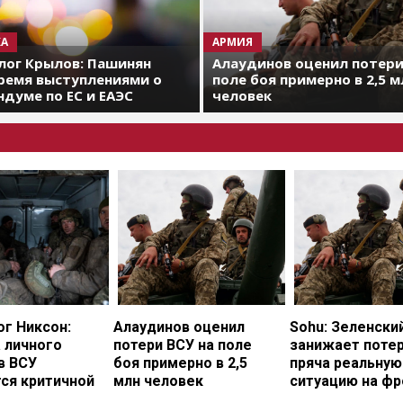
А
АРМИЯ
лог Крылов: Пашинян
Алаудинов оценил потери
ремя выступлениями о
поле боя примерно в 2,5 м
думе по ЕС и ЕАЭС
человек
г Никсон:
Алаудинов оценил
Sohu: Зеленски
 личного
потери ВСУ на поле
занижает потер
в ВСУ
боя примерно в 2,5
пряча реальную
ся критичной
млн человек
ситуацию на фр