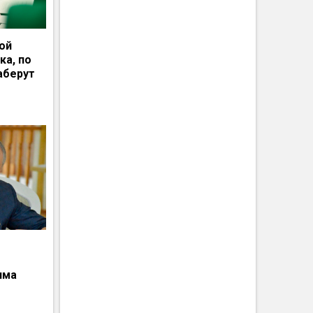
ной
ка, по
аберут
има