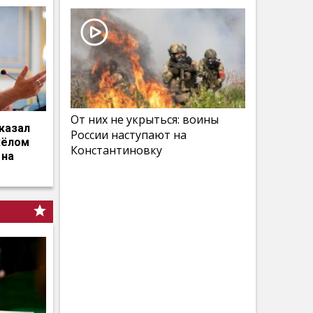
От них не укрыться: воины
казал
России наступают на
жёлом
Константиновку
 на