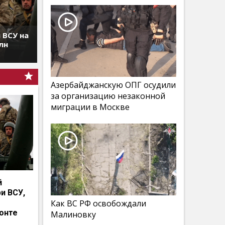
 ВСУ на
лн
Азербайджанскую ОПГ осудили
за организацию незаконной
миграции в Москве
й
и ВСУ,
Как ВС РФ освобождали
онте
Малиновку