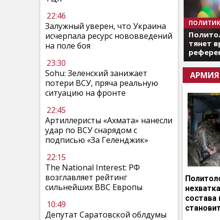
22:46
ПОЛИТИК
Залужный уверен, что Украина
Полито
исчерпала ресурс нововведений
тянет в
на поле боя
референ
23:30
Sohu: Зеленский занижает
АРМИЯ
потери ВСУ, пряча реальную
ситуацию на фронте
22:45
Артиллеристы «Ахмата» нанесли
удар по ВСУ снарядом с
подписью «За Геленджик»
22:15
The National Interest: РФ
возглавляет рейтинг
Политоло
сильнейших ВВС Европы
нехватка
состава 
10:49
становит
Депутат Саратовской облдумы