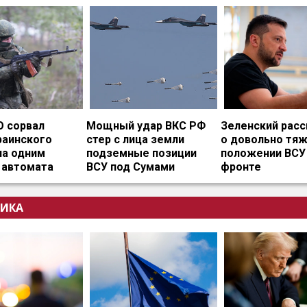
О сорвал
Мощный удар ВКС РФ
Зеленский расс
раинского
стер с лица земли
о довольно тя
на одним
подземные позиции
положении ВСУ
 автомата
ВСУ под Сумами
фронте
ИКА