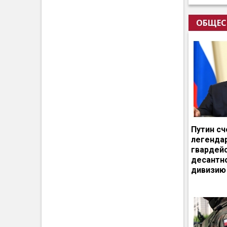
ОБЩЕС
Путин сч
легенда
гвардей
десантн
дивизию