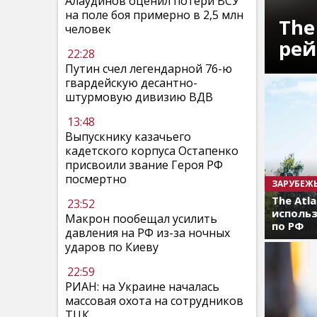
Алаудинов оценил потери ВСУ
на поле боя примерно в 2,5 млн
The
человек
рей
22:28
Путин счел легендарной 76-ю
гвардейскую десантно-
штурмовую дивизию ВДВ
13:48
Выпускнику казачьего
кадетского корпуса Остапенко
присвоили звание Героя РФ
посмертно
ЗАРУБЕЖ
The Atl
23:52
использ
Макрон пообещал усилить
по РФ
давления на РФ из-за ночных
ударов по Киеву
22:59
РИАН: на Украине началась
массовая охота на сотрудников
ТЦК