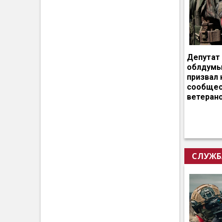
Депутат
облдумы
призвал 
сообщес
ветеран
СЛУЖБ