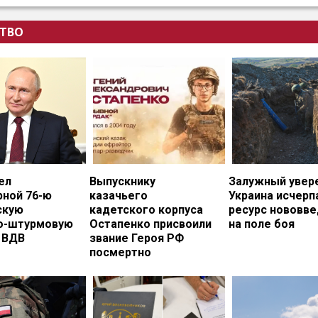
ТВО
ел
Выпускнику
Залужный увере
рной 76-ю
казачьего
Украина исчерп
скую
кадетского корпуса
ресурс нововв
о-штурмовую
Остапенко присвоили
на поле боя
 ВДВ
звание Героя РФ
посмертно