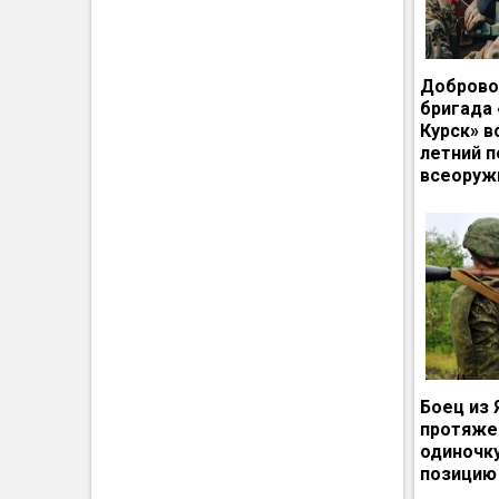
Доброво
бригада
Курск» в
летний п
всеоруж
Боец из 
протяже
одиночк
позицию 