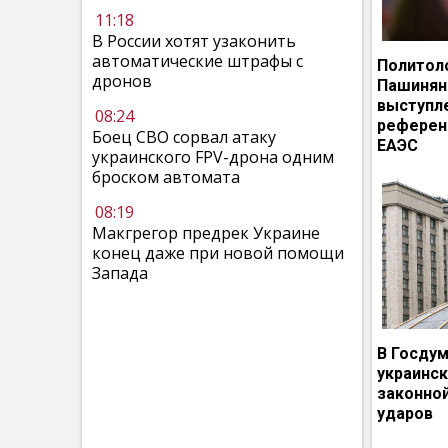
11:18
В России хотят узаконить
автоматические штрафы с
Политол
дронов
Пашинян
выступл
08:24
референ
Боец СВО сорвал атаку
ЕАЭС
украинского FPV-дрона одним
броском автомата
08:19
Макгрегор предрек Украине
конец даже при новой помощи
Запада
В Госдум
украинс
законно
ударов