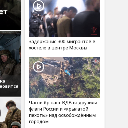
ет
Задержание 300 мигрантов в
хостеле в центре Москвы
тка
ановится
Часов Яр наш: ВДВ водрузили
флаги России и «крылатой
пехоты» над освобождённым
городом