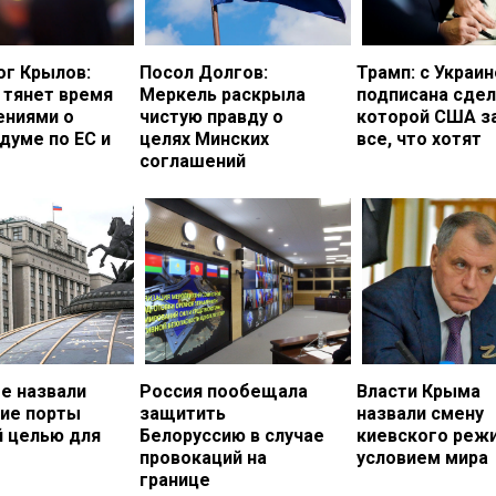
ог Крылов:
Посол Долгов:
Трамп: с Украи
 тянет время
Меркель раскрыла
подписана сдел
ениями о
чистую правду о
которой США з
думе по ЕС и
целях Минских
все, что хотят
соглашений
е назвали
Россия пообещала
Власти Крыма
кие порты
защитить
назвали смену
й целью для
Белоруссию в случае
киевского реж
провокаций на
условием мира
границе