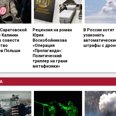
 Саратовской
Рецензия на роман
В России хотят
 Калинин
Юрия
узаконить
к совести
Воскобойникова
автоматически
тво
«Операция
штрафы с дрон
ов Польши
«Пропаганда»:
Политический
триллер на грани
метафизики»
А