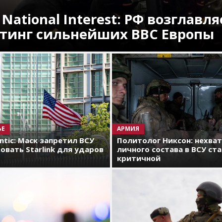
 National Interest: РФ возглавля
тинг сильнейших ВВС Европы
ЬЕ
АРМИЯ
antic: Маск запретил ВСУ
Политолог Никсон: нехва
овать Starlink для ударов
личного состава в ВСУ ст
критичной