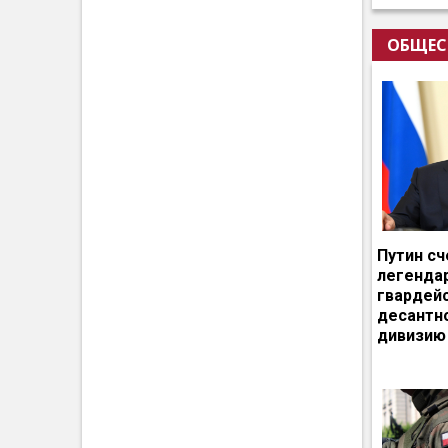
ОБЩЕС
Путин сч
легенда
гвардей
десантн
дивизию