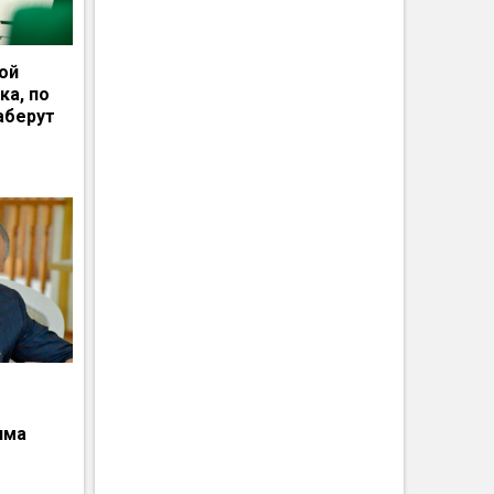
ной
ка, по
аберут
има