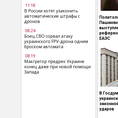
11:18
В России хотят узаконить
автоматические штрафы с
Политол
дронов
Пашинян
выступл
08:24
референ
Боец СВО сорвал атаку
ЕАЭС
украинского FPV-дрона одним
броском автомата
08:19
Макгрегор предрек Украине
конец даже при новой помощи
Запада
В Госдум
украинс
законно
ударов