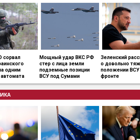
О сорвал
Мощный удар ВКС РФ
Зеленский расс
раинского
стер с лица земли
о довольно тя
на одним
подземные позиции
положении ВСУ
 автомата
ВСУ под Сумами
фронте
ИКА