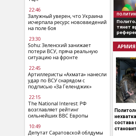
22:46
ПОЛИТИК
Залужный уверен, что Украина
Полито
исчерпала ресурс нововведений
тянет в
на поле боя
референ
23:30
Sohu: Зеленский занижает
АРМИЯ
потери ВСУ, пряча реальную
ситуацию на фронте
22:45
Артиллеристы «Ахмата» нанесли
удар по ВСУ снарядом с
подписью «За Геленджик»
22:15
The National Interest: РФ
возглавляет рейтинг
Политоло
сильнейших ВВС Европы
нехватка
состава 
10:49
становит
Депутат Саратовской облдумы