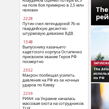
Алаудинов оценил потери ВСУ
на поле боя примерно в 2,5 млн
The
человек
рей
22:28
Путин счел легендарной 76-ю
гвардейскую десантно-
штурмовую дивизию ВДВ
13:48
Выпускнику казачьего
кадетского корпуса Остапенко
присвоили звание Героя РФ
посмертно
ЗАРУБЕЖ
The Atl
23:52
использ
Макрон пообещал усилить
по РФ
давления на РФ из-за ночных
ударов по Киеву
22:59
РИАН: на Украине началась
массовая охота на сотрудников
ТЦК