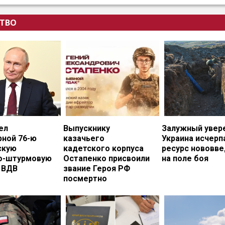
ТВО
ел
Выпускнику
Залужный увере
рной 76-ю
казачьего
Украина исчерп
скую
кадетского корпуса
ресурс нововв
о-штурмовую
Остапенко присвоили
на поле боя
 ВДВ
звание Героя РФ
посмертно