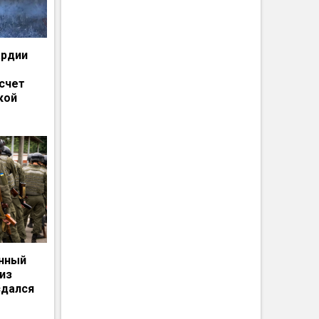
ардии
счет
кой
енный
из
сдался