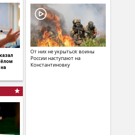
От них не укрыться: воины
казал
России наступают на
жёлом
Константиновку
 на