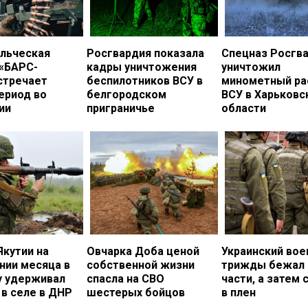
льческая
Росгвардия показала
Спецназ Росгв
 «БАРС-
кадры уничтожения
уничтожил
стречает
беспилотников ВСУ в
минометный ра
ериод во
белгородском
ВСУ в Харьковс
ии
приграничье
области
Якутии на
Овчарка Доба ценой
Украинский во
нии месяца в
собственной жизни
трижды бежал 
у удерживал
спасла на СВО
части, а затем 
в селе в ДНР
шестерых бойцов
в плен