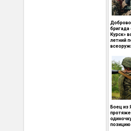
Доброво
бригада
Курск» в
летний п
всеоруж
Боец из 
протяже
одиночк
позицию 