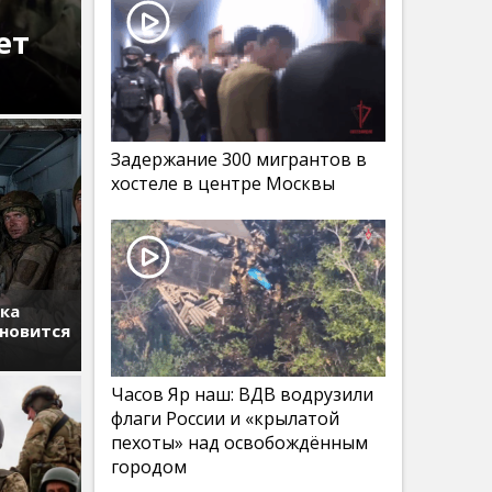
ет
Задержание 300 мигрантов в
хостеле в центре Москвы
тка
ановится
Часов Яр наш: ВДВ водрузили
флаги России и «крылатой
пехоты» над освобождённым
городом