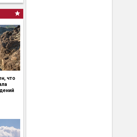
н, что
ала
едений