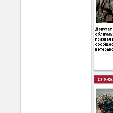
Депутат
облдумы
призвал 
сообщес
ветеран
СЛУЖБ