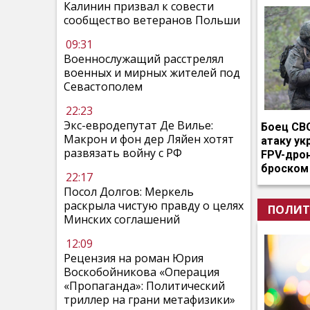
Калинин призвал к совести
сообщество ветеранов Польши
09:31
Военнослужащий расстрелял
военных и мирных жителей под
Севастополем
22:23
Экс-евродепутат Де Вилье:
Боец СВ
Макрон и фон дер Ляйен хотят
атаку ук
развязать войну с РФ
FPV-дро
броском
22:17
Посол Долгов: Меркель
раскрыла чистую правду о целях
ПОЛИТ
Минских соглашений
12:09
Рецензия на роман Юрия
Воскобойникова «Операция
«Пропаганда»: Политический
триллер на грани метафизики»