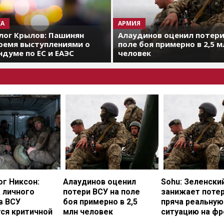
А
АРМИЯ
лог Крылов: Пашинян
Алаудинов оценил потери
ремя выступлениями о
поле боя примерно в 2,5 м
думе по ЕС и ЕАЭС
человек
г Никсон:
Алаудинов оценил
Sohu: Зеленски
 личного
потери ВСУ на поле
занижает потер
в ВСУ
боя примерно в 2,5
пряча реальную
ся критичной
млн человек
ситуацию на фр