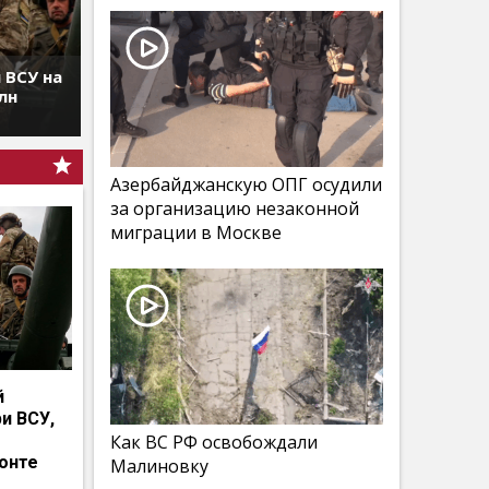
 ВСУ на
лн
Азербайджанскую ОПГ осудили
за организацию незаконной
миграции в Москве
й
и ВСУ,
Как ВС РФ освобождали
онте
Малиновку