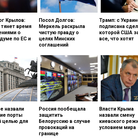
ог Крылов:
Посол Долгов:
Трамп: с Украи
 тянет время
Меркель раскрыла
подписана сдел
ениями о
чистую правду о
которой США з
думе по ЕС и
целях Минских
все, что хотят
соглашений
е назвали
Россия пообещала
Власти Крыма
кие порты
защитить
назвали смену
й целью для
Белоруссию в случае
киевского реж
провокаций на
условием мира
границе