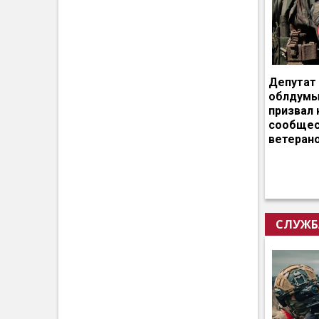
Депутат
облдумы
призвал 
сообщес
ветеран
СЛУЖБ