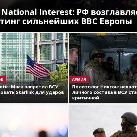
 National Interest: РФ возглавля
тинг сильнейших ВВС Европы
ЬЕ
АРМИЯ
antic: Маск запретил ВСУ
Политолог Никсон: нехва
овать Starlink для ударов
личного состава в ВСУ ст
критичной