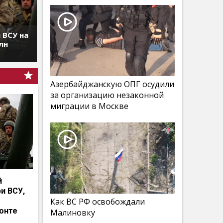
 ВСУ на
лн
Азербайджанскую ОПГ осудили
за организацию незаконной
миграции в Москве
й
и ВСУ,
Как ВС РФ освобождали
онте
Малиновку