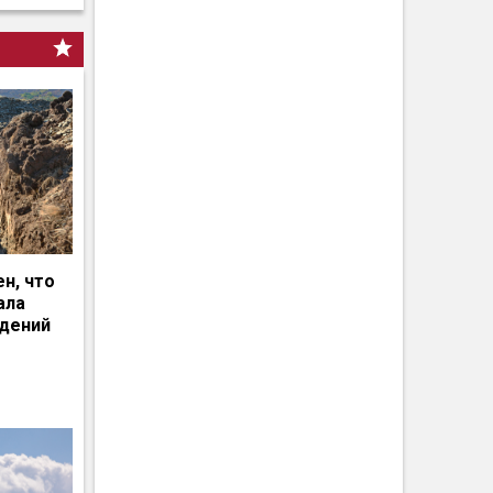
н, что
ала
едений