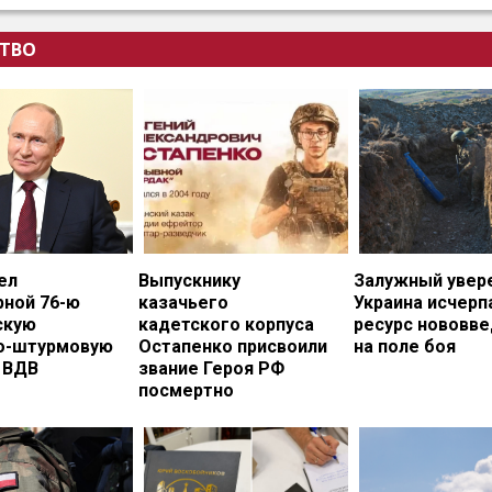
ТВО
ел
Выпускнику
Залужный увере
рной 76-ю
казачьего
Украина исчерп
скую
кадетского корпуса
ресурс нововв
о-штурмовую
Остапенко присвоили
на поле боя
 ВДВ
звание Героя РФ
посмертно