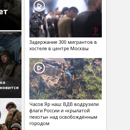
ет
Задержание 300 мигрантов в
хостеле в центре Москвы
тка
ановится
Часов Яр наш: ВДВ водрузили
флаги России и «крылатой
пехоты» над освобождённым
городом