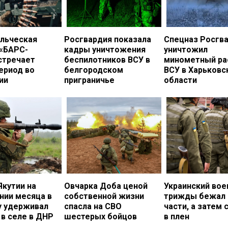
льческая
Росгвардия показала
Спецназ Росгв
 «БАРС-
кадры уничтожения
уничтожил
стречает
беспилотников ВСУ в
минометный ра
ериод во
белгородском
ВСУ в Харьковс
ии
приграничье
области
Якутии на
Овчарка Доба ценой
Украинский во
нии месяца в
собственной жизни
трижды бежал 
у удерживал
спасла на СВО
части, а затем 
в селе в ДНР
шестерых бойцов
в плен