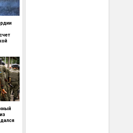
ардии
счет
кой
енный
из
сдался