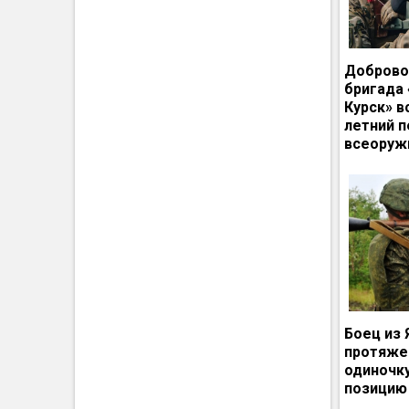
Доброво
бригада
Курск» в
летний п
всеоруж
Боец из 
протяже
одиночк
позицию 