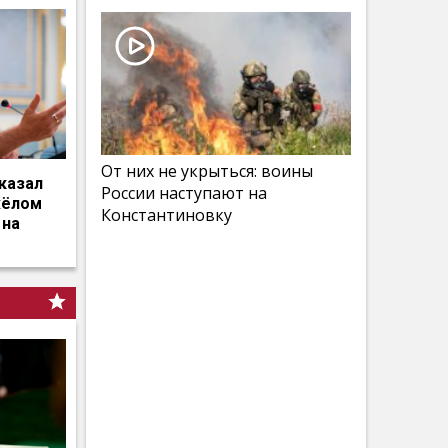
От них не укрыться: воины
казал
России наступают на
жёлом
Константиновку
 на