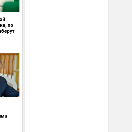
ной
ка, по
аберут
има