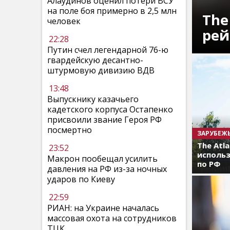
Алаудинов оценил потери ВСУ
на поле боя примерно в 2,5 млн
The
человек
рей
22:28
Путин счел легендарной 76-ю
гвардейскую десантно-
штурмовую дивизию ВДВ
13:48
Выпускнику казачьего
кадетского корпуса Остапенко
присвоили звание Героя РФ
посмертно
ЗАРУБЕЖ
The Atl
23:52
использ
Макрон пообещал усилить
по РФ
давления на РФ из-за ночных
ударов по Киеву
22:59
РИАН: на Украине началась
массовая охота на сотрудников
ТЦК