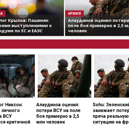
А
АРМИЯ
лог Крылов: Пашинян
Алаудинов оценил потери
ремя выступлениями о
поле боя примерно в 2,5 м
думе по ЕС и ЕАЭС
человек
г Никсон:
Алаудинов оценил
Sohu: Зеленски
 личного
потери ВСУ на поле
занижает потер
в ВСУ
боя примерно в 2,5
пряча реальную
ся критичной
млн человек
ситуацию на фр