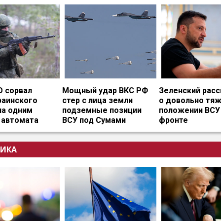
О сорвал
Мощный удар ВКС РФ
Зеленский расс
раинского
стер с лица земли
о довольно тя
на одним
подземные позиции
положении ВСУ
 автомата
ВСУ под Сумами
фронте
ИКА