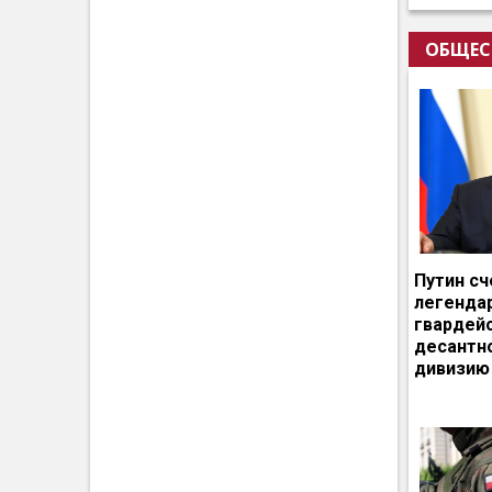
ОБЩЕС
Путин сч
легенда
гвардей
десантн
дивизию