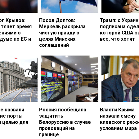
ог Крылов:
Посол Долгов:
Трамп: с Украи
 тянет время
Меркель раскрыла
подписана сдел
ениями о
чистую правду о
которой США з
думе по ЕС и
целях Минских
все, что хотят
соглашений
е назвали
Россия пообещала
Власти Крыма
кие порты
защитить
назвали смену
й целью для
Белоруссию в случае
киевского реж
провокаций на
условием мира
границе