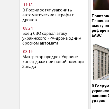
11:18
В России хотят узаконить
автоматические штрафы с
Политол
дронов
Пашинян
выступл
08:24
референ
Боец СВО сорвал атаку
ЕАЭС
украинского FPV-дрона одним
броском автомата
08:19
Макгрегор предрек Украине
конец даже при новой помощи
Запада
В Госдум
украинс
законно
ударов