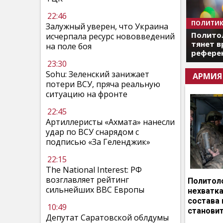
22:46
ПОЛИТИК
Залужный уверен, что Украина
Полито
исчерпала ресурс нововведений
тянет в
на поле боя
референ
23:30
Sohu: Зеленский занижает
АРМИЯ
потери ВСУ, пряча реальную
ситуацию на фронте
22:45
Артиллеристы «Ахмата» нанесли
удар по ВСУ снарядом с
подписью «За Геленджик»
22:15
The National Interest: РФ
возглавляет рейтинг
Политоло
сильнейших ВВС Европы
нехватка
состава 
10:49
становит
Депутат Саратовской облдумы