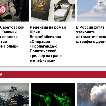
 Саратовской
Рецензия на роман
В России хотят
 Калинин
Юрия
узаконить
к совести
Воскобойникова
автоматически
тво
«Операция
штрафы с дрон
ов Польши
«Пропаганда»:
Политический
триллер на грани
метафизики»
А