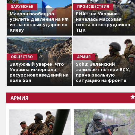
ЗАРУБЕЖЬЕ
ПРОИСШЕСТВИЯ
Макрон пообещал
РИАН: на Украине
усилить давления на РФ
началась массовая
из-за ночных ударов по
охота на сотрудников
Киеву
ТЦК
ОБЩЕСТВО
АРМИЯ
Залужный уверен, что
Sohu: Зеленский
Украина исчерпала
занижает потери ВСУ,
ресурс нововведений на
пряча реальную
поле боя
ситуацию на фронте
АРМИЯ