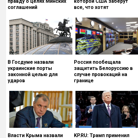
правду о целях Минских
которой США заберут
соглашений
все, что хотят
В Госдуме назвали
Россия пообещала
украинские порты
защитить Белоруссию в
законной целью для
случае провокаций на
ударов
границе
Власти Крыма назвали
KP.RU: Трамп применил