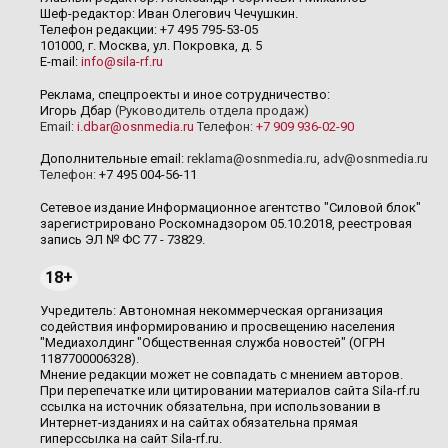
Шеф-редактор: Иван Олегович Чечушкин.
Телефон редакции: +7 495 795-53-05
101000, г. Москва, ул. Покровка, д. 5
E-mail:
info@sila-rf.ru
Реклама, спецпроекты и иное сотрудничество:
Игорь Дбар
(Руководитель отдела продаж)
Email:
i.dbar@osnmedia.ru
Телефон:
+7 909 936-02-90
Дополнительные email:
reklama@osnmedia.ru
,
adv@osnmedia.ru
Телефон:
+7 495 004-56-11
Сетевое издание Информационное агентство "Силовой блок"
зарегистрировано Роскомнадзором 05.10.2018, реестровая
запись ЭЛ № ФС 77 - 73829.
18+
Учредитель: Автономная некоммерческая организация
содействия информированию и просвещению населения
"Медиахолдинг "Общественная служба новостей" (ОГРН
1187700006328).
Мнение редакции может не совпадать с мнением авторов.
При перепечатке или цитировании материалов сайта Sila-rf.ru
ссылка на источник обязательна, при использовании в
Интернет-изданиях и на сайтах обязательна прямая
гиперссылка на сайт Sila-rf.ru.