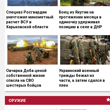
Спецназ Росгвардии
Боец из Якутии на
уничтожил минометный
протяжении месяца в
расчет ВСУ в
одиночку удерживал
Харьковской области
позицию в селе в ДНР
Овчарка Доба ценой
Украинский военный
собственной жизни
трижды бежал из
спасла на СВО
части, а затем сдался в
шестерых бойцов
плен
ОРУЖИЕ