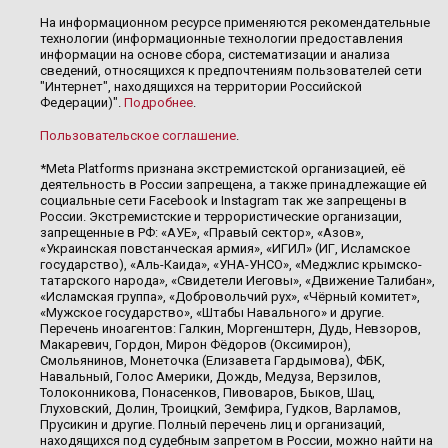
На информационном ресурсе применяются рекомендательные
технологии (информационные технологии предоставления
информации на основе сбора, систематизации и анализа
сведений, относящихся к предпочтениям пользователей сети
"Интернет", находящихся на территории Российской
Федерации)".
Подробнее
.
Пользовательское соглашение
.
*Meta Platforms признана экстремистской организацией, её
деятельность в России запрещена, а также принадлежащие ей
социальные сети Facebook и Instagram так же запрещены в
России. Экстремистские и террористические организации,
запрещенные в РФ: «АУЕ», «Правый сектор», «Азов»,
«Украинская повстанческая армия», «ИГИЛ» (ИГ, Исламское
государство), «Аль-Каида», «УНА-УНСО», «Меджлис крымско-
татарского народа», «Свидетели Иеговы», «Движение Талибан»,
«Исламская группа», «Добровольчий рух», «Чёрный комитет»,
«Мужское государство», «Штабы Навального» и другие.
Перечень иноагентов: Галкин, Моргенштерн, Дудь, Невзоров,
Макаревич, Гордон, Мирон Фёдоров (Оксимирон),
Смольянинов, Монеточка (Елизавета Гардымова), ФБК,
Навальный, Голос Америки, Дождь, Медуза, Верзилов,
Толоконникова, Понасенков, Пивоваров, Быков, Шац,
Глуховский, Долин, Троицкий, Земфира, Гудков, Варламов,
Прусикин и другие. Полный перечень лиц и организаций,
находящихся под судебным запретом в России, можно найти на