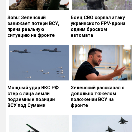
Sohu: Зеленский
Боец СВО сорвал атаку
занижает потери ВСУ,
украинского FPV-дрона
пряча реальную
одним броском
ситуацию на фронте
автомата
Мощный удар ВКС РФ
Зеленский рассказал о
стер с лица земли
довольно тяжёлом
подземные позиции
положении ВСУ на
ВСУ под Сумами
фронте