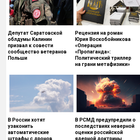
Депутат Саратовской
Рецензия на роман
облдумы Калинин
Юрия Воскобойникова
призвал к совести
«Операция
сообщество ветеранов
«Пропаганда»:
Польши
Политический триллер
на грани метафизики»
В России хотят
В РСМД предупредили о
узаконить
последствиях неверной
автоматические
оценки российской
штрафы с дронов
ядерной доктрины