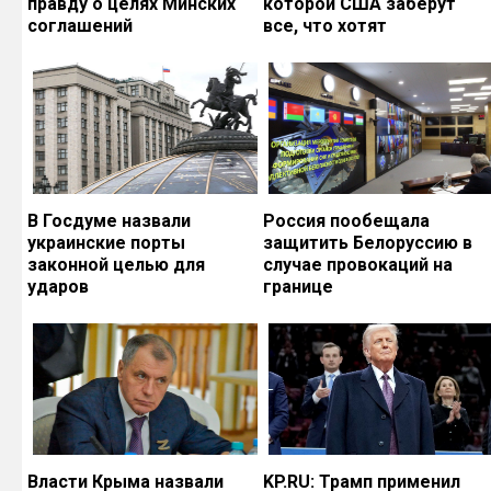
правду о целях Минских
которой США заберут
соглашений
все, что хотят
В Госдуме назвали
Россия пообещала
украинские порты
защитить Белоруссию в
законной целью для
случае провокаций на
ударов
границе
Власти Крыма назвали
KP.RU: Трамп применил