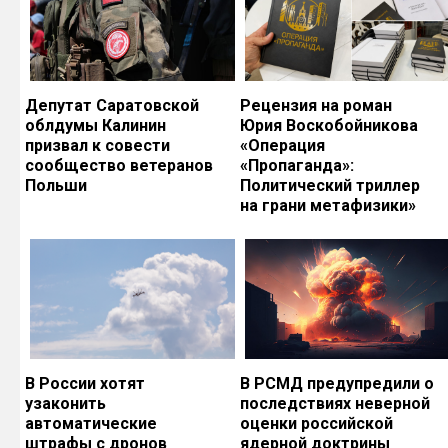
Депутат Саратовской
Рецензия на роман
облдумы Калинин
Юрия Воскобойникова
призвал к совести
«Операция
сообщество ветеранов
«Пропаганда»:
Польши
Политический триллер
на грани метафизики»
В России хотят
В РСМД предупредили о
узаконить
последствиях неверной
автоматические
оценки российской
штрафы с дронов
ядерной доктрины