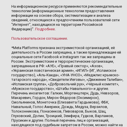
На информационном ресурсе применяются рекомендательные
технологии (информационные технологии предоставления
информации на основе сбора, систематизации и анализа
сведений, относящихся к предпочтениям пользователей сети
"Интернет", находящихся на территории Российской
Федерации)".
Подробнее
.
Пользовательское соглашение
.
*Meta Platforms признана экстремистской организацией, её
деятельность в России запрещена, а также принадлежащие ей
социальные сети Facebook и Instagram так же запрещены в
России. Экстремистские и террористические организации,
запрещенные в РФ: «АУЕ», «Правый сектор», «Азов»,
«Украинская повстанческая армия», «ИГИЛ» (ИГ, Исламское
государство), «Аль-Каида», «УНА-УНСО», «Меджлис крымско-
татарского народа», «Свидетели Иеговы», «Движение Талибан»,
«Исламская группа», «Добровольчий рух», «Чёрный комитет»,
«Мужское государство», «Штабы Навального» и другие.
Перечень иноагентов: Галкин, Моргенштерн, Дудь, Невзоров,
Макаревич, Гордон, Мирон Фёдоров (Оксимирон),
Смольянинов, Монеточка (Елизавета Гардымова), ФБК,
Навальный, Голос Америки, Дождь, Медуза, Верзилов,
Толоконникова, Понасенков, Пивоваров, Быков, Шац,
Глуховский, Долин, Троицкий, Земфира, Гудков, Варламов,
Прусикин и другие. Полный перечень лиц и организаций,
находящихся под судебным запретом в России, можно найти на