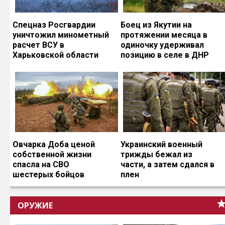
Спецназ Росгвардии
Боец из Якутии на
уничтожил минометный
протяжении месяца в
расчет ВСУ в
одиночку удерживал
Харьковской области
позицию в селе в ДНР
Овчарка Доба ценой
Украинский военный
собственной жизни
трижды бежал из
спасла на СВО
части, а затем сдался в
шестерых бойцов
плен
ОРУЖИЕ