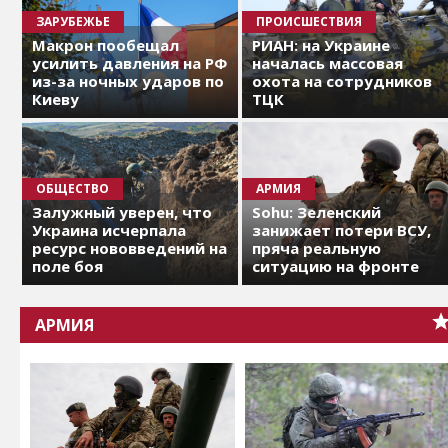
ЗАРУБЕЖЬЕ
ПРОИСШЕСТВИЯ
Макрон пообещал
РИАН: на Украине
усилить давления на РФ
началась массовая
из-за ночных ударов по
охота на сотрудников
Киеву
ТЦК
ОБЩЕСТВО
АРМИЯ
Залужный уверен, что
Sohu: Зеленский
Украина исчерпала
занижает потери ВСУ,
ресурс нововведений на
пряча реальную
поле боя
ситуацию на фронте
АРМИЯ