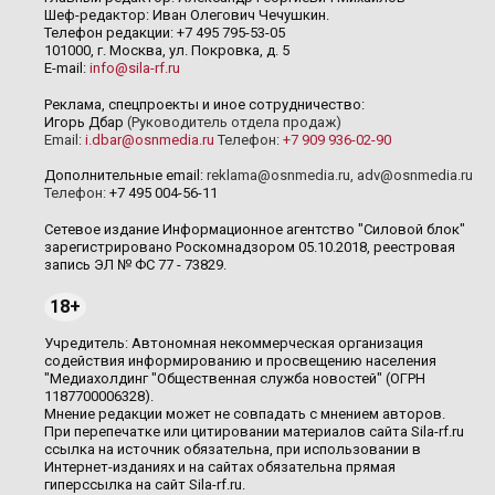
Шеф-редактор: Иван Олегович Чечушкин.
Телефон редакции: +7 495 795-53-05
101000, г. Москва, ул. Покровка, д. 5
E-mail:
info@sila-rf.ru
Реклама, спецпроекты и иное сотрудничество:
Игорь Дбар
(Руководитель отдела продаж)
Email:
i.dbar@osnmedia.ru
Телефон:
+7 909 936-02-90
Дополнительные email:
reklama@osnmedia.ru
,
adv@osnmedia.ru
Телефон:
+7 495 004-56-11
Сетевое издание Информационное агентство "Силовой блок"
зарегистрировано Роскомнадзором 05.10.2018, реестровая
запись ЭЛ № ФС 77 - 73829.
18+
Учредитель: Автономная некоммерческая организация
содействия информированию и просвещению населения
"Медиахолдинг "Общественная служба новостей" (ОГРН
1187700006328).
Мнение редакции может не совпадать с мнением авторов.
При перепечатке или цитировании материалов сайта Sila-rf.ru
ссылка на источник обязательна, при использовании в
Интернет-изданиях и на сайтах обязательна прямая
гиперссылка на сайт Sila-rf.ru.