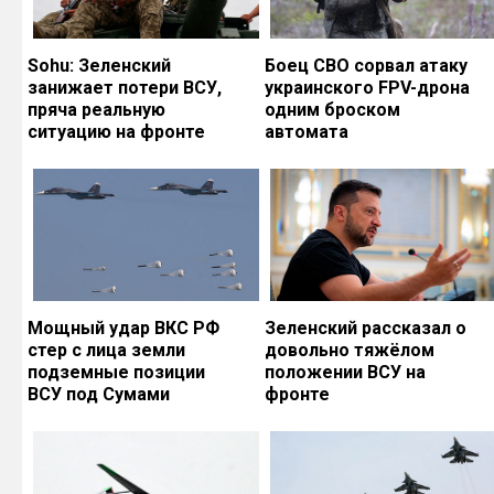
Sohu: Зеленский
Боец СВО сорвал атаку
занижает потери ВСУ,
украинского FPV-дрона
пряча реальную
одним броском
ситуацию на фронте
автомата
Мощный удар ВКС РФ
Зеленский рассказал о
стер с лица земли
довольно тяжёлом
подземные позиции
положении ВСУ на
ВСУ под Сумами
фронте