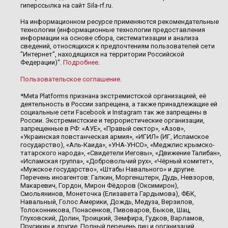
гиперссылка на сайт Sila-rf.ru.
На информационном ресурсе применяются рекомендательные
технологии (информационные технологии предоставления
информации на основе сбора, систематизации и анализа
сведений, относящихся к предпочтениям пользователей сети
"Интернет", находящихся на территории Российской
Федерации)".
Подробнее
.
Пользовательское соглашение
.
*Meta Platforms признана экстремистской организацией, её
деятельность в России запрещена, а также принадлежащие ей
социальные сети Facebook и Instagram так же запрещены в
России. Экстремистские и террористические организации,
запрещенные в РФ: «АУЕ», «Правый сектор», «Азов»,
«Украинская повстанческая армия», «ИГИЛ» (ИГ, Исламское
государство), «Аль-Каида», «УНА-УНСО», «Меджлис крымско-
татарского народа», «Свидетели Иеговы», «Движение Талибан»,
«Исламская группа», «Добровольчий рух», «Чёрный комитет»,
«Мужское государство», «Штабы Навального» и другие.
Перечень иноагентов: Галкин, Моргенштерн, Дудь, Невзоров,
Макаревич, Гордон, Мирон Фёдоров (Оксимирон),
Смольянинов, Монеточка (Елизавета Гардымова), ФБК,
Навальный, Голос Америки, Дождь, Медуза, Верзилов,
Толоконникова, Понасенков, Пивоваров, Быков, Шац,
Глуховский, Долин, Троицкий, Земфира, Гудков, Варламов,
Прусикин и другие. Полный перечень лиц и организаций,