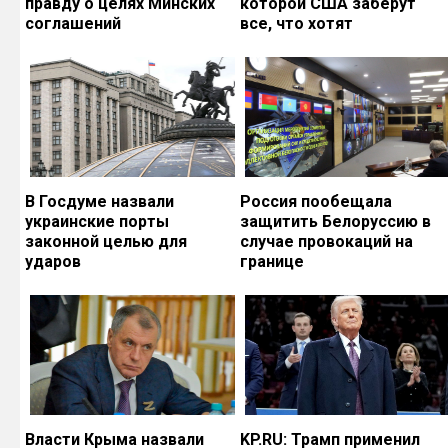
правду о целях Минских
которой США заберут
соглашений
все, что хотят
В Госдуме назвали
Россия пообещала
украинские порты
защитить Белоруссию в
законной целью для
случае провокаций на
ударов
границе
Власти Крыма назвали
KP.RU: Трамп применил