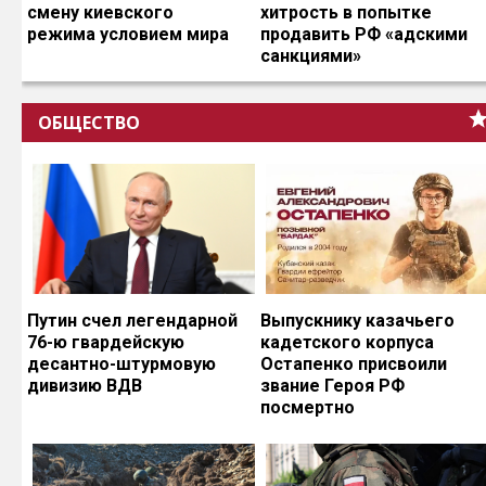
смену киевского
хитрость в попытке
режима условием мира
продавить РФ «адскими
санкциями»
ОБЩЕСТВО
Путин счел легендарной
Выпускнику казачьего
76-ю гвардейскую
кадетского корпуса
десантно-штурмовую
Остапенко присвоили
дивизию ВДВ
звание Героя РФ
посмертно