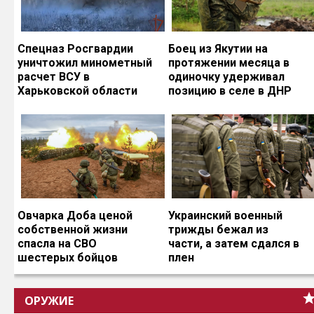
Спецназ Росгвардии
Боец из Якутии на
уничтожил минометный
протяжении месяца в
расчет ВСУ в
одиночку удерживал
Харьковской области
позицию в селе в ДНР
Овчарка Доба ценой
Украинский военный
собственной жизни
трижды бежал из
спасла на СВО
части, а затем сдался в
шестерых бойцов
плен
ОРУЖИЕ