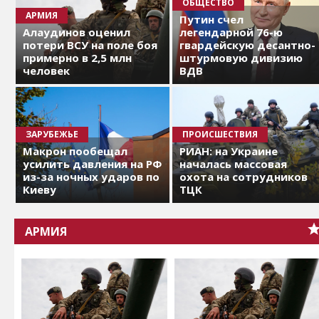
ОБЩЕСТВО
АРМИЯ
Путин счел
Алаудинов оценил
легендарной 76-ю
потери ВСУ на поле боя
гвардейскую десантно-
примерно в 2,5 млн
штурмовую дивизию
человек
ВДВ
ЗАРУБЕЖЬЕ
ПРОИСШЕСТВИЯ
Макрон пообещал
РИАН: на Украине
усилить давления на РФ
началась массовая
из-за ночных ударов по
охота на сотрудников
Киеву
ТЦК
АРМИЯ