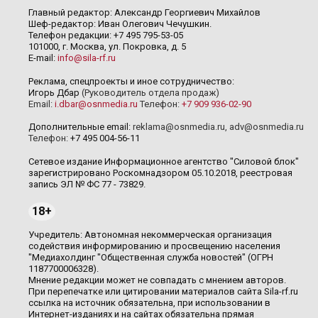
Главный редактор: Александр Георгиевич Михайлов
Шеф-редактор: Иван Олегович Чечушкин.
Телефон редакции: +7 495 795-53-05
101000, г. Москва, ул. Покровка, д. 5
E-mail:
info@sila-rf.ru
Реклама, спецпроекты и иное сотрудничество:
Игорь Дбар
(Руководитель отдела продаж)
Email:
i.dbar@osnmedia.ru
Телефон:
+7 909 936-02-90
Дополнительные email:
reklama@osnmedia.ru
,
adv@osnmedia.ru
Телефон:
+7 495 004-56-11
Сетевое издание Информационное агентство "Силовой блок"
зарегистрировано Роскомнадзором 05.10.2018, реестровая
запись ЭЛ № ФС 77 - 73829.
18+
Учредитель: Автономная некоммерческая организация
содействия информированию и просвещению населения
"Медиахолдинг "Общественная служба новостей" (ОГРН
1187700006328).
Мнение редакции может не совпадать с мнением авторов.
При перепечатке или цитировании материалов сайта Sila-rf.ru
ссылка на источник обязательна, при использовании в
Интернет-изданиях и на сайтах обязательна прямая