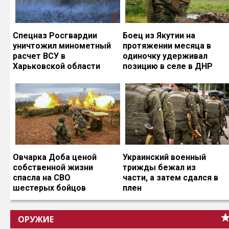
Спецназ Росгвардии
Боец из Якутии на
уничтожил минометный
протяжении месяца в
расчет ВСУ в
одиночку удерживал
Харьковской области
позицию в селе в ДНР
Овчарка Доба ценой
Украинский военный
собственной жизни
трижды бежал из
спасла на СВО
части, а затем сдался в
шестерых бойцов
плен
ОРУЖИЕ