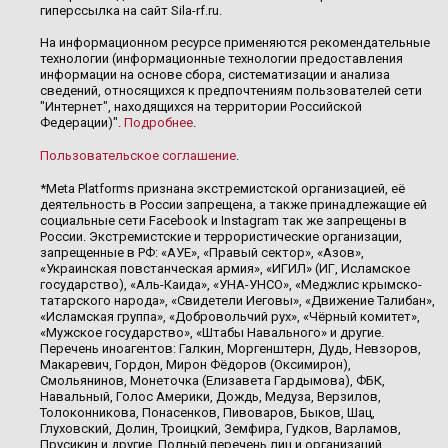
гиперссылка на сайт Sila-rf.ru.
На информационном ресурсе применяются рекомендательные
технологии (информационные технологии предоставления
информации на основе сбора, систематизации и анализа
сведений, относящихся к предпочтениям пользователей сети
"Интернет", находящихся на территории Российской
Федерации)".
Подробнее
.
Пользовательское соглашение
.
*Meta Platforms признана экстремистской организацией, её
деятельность в России запрещена, а также принадлежащие ей
социальные сети Facebook и Instagram так же запрещены в
России. Экстремистские и террористические организации,
запрещенные в РФ: «АУЕ», «Правый сектор», «Азов»,
«Украинская повстанческая армия», «ИГИЛ» (ИГ, Исламское
государство), «Аль-Каида», «УНА-УНСО», «Меджлис крымско-
татарского народа», «Свидетели Иеговы», «Движение Талибан»,
«Исламская группа», «Добровольчий рух», «Чёрный комитет»,
«Мужское государство», «Штабы Навального» и другие.
Перечень иноагентов: Галкин, Моргенштерн, Дудь, Невзоров,
Макаревич, Гордон, Мирон Фёдоров (Оксимирон),
Смольянинов, Монеточка (Елизавета Гардымова), ФБК,
Навальный, Голос Америки, Дождь, Медуза, Верзилов,
Толоконникова, Понасенков, Пивоваров, Быков, Шац,
Глуховский, Долин, Троицкий, Земфира, Гудков, Варламов,
Прусикин и другие. Полный перечень лиц и организаций,