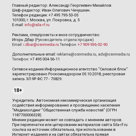
Главный редактор: Александр Георгиевич Михайлов
Шеф-редактор: Иван Олегович Чечушкин.
Телефон редакции: +7 495 795-53-05
101000, г. Москва, ул. Покровка, д. 5
E-mail:
info@sila-rf.ru
Реклама, спецпроекты и иное сотрудничество:
Игорь Дбар
(Руководитель отдела продаж)
Email:
i.dbar@osnmedia.ru
Телефон:
+7 909 936-02-90
Дополнительные email:
reklama@osnmedia.ru
,
adv@osnmedia.ru
Телефон:
+7 495 004-56-11
Сетевое издание Информационное агентство "Силовой блок"
зарегистрировано Роскомнадзором 05.10.2018, реестровая
запись ЭЛ № ФС 77 - 73829.
18+
Учредитель: Автономная некоммерческая организация
содействия информированию и просвещению населения
"Медиахолдинг "Общественная служба новостей" (ОГРН
1187700006328).
Мнение редакции может не совпадать с мнением авторов.
При перепечатке или цитировании материалов сайта Sila-rf.ru
ссылка на источник обязательна, при использовании в
Интернет-изданиях и на сайтах обязательна прямая