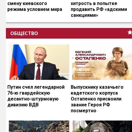
смену киевского
хитрость в попытке
режима условием мира
продавить РФ «адскими
санкциями»
ОБЩЕСТВО
Путин счел легендарной
Выпускнику казачьего
76-ю гвардейскую
кадетского корпуса
десантно-штурмовую
Остапенко присвоили
дивизию ВДВ
звание Героя РФ
посмертно