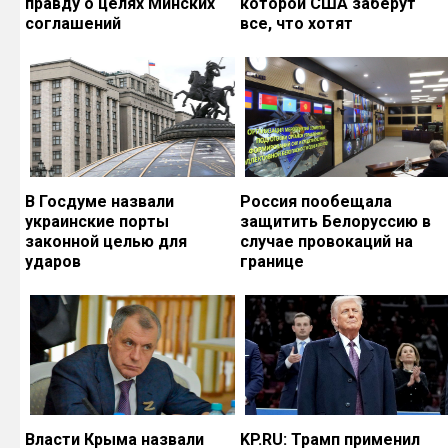
правду о целях Минских
которой США заберут
соглашений
все, что хотят
В Госдуме назвали
Россия пообещала
украинские порты
защитить Белоруссию в
законной целью для
случае провокаций на
ударов
границе
Власти Крыма назвали
KP.RU: Трамп применил