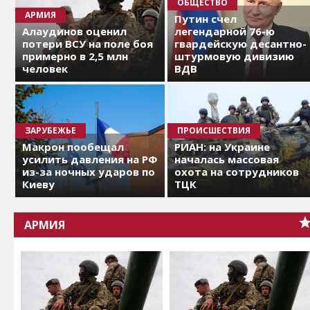
ОБЩЕСТВО
АРМИЯ
Путин счел
Алаудинов оценил
легендарной 76-ю
потери ВСУ на поле боя
гвардейскую десантно-
примерно в 2,5 млн
штурмовую дивизию
человек
ВДВ
ЗАРУБЕЖЬЕ
ПРОИСШЕСТВИЯ
Макрон пообещал
РИАН: на Украине
усилить давления на РФ
началась массовая
из-за ночных ударов по
охота на сотрудников
Киеву
ТЦК
АРМИЯ