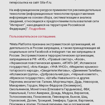
гиперссылка на сайт Sila-rf.ru.
На информационном ресурсе применяются рекомендательные
технологии (информационные технологии предоставления
информации на основе сбора, систематизации и анализа
сведений, относящихся к предпочтениям пользователей сети
"Интернет", находящихся на территории Российской
Федерации)".
Подробнее
.
Пользовательское соглашение
.
*Meta Platforms признана экстремистской организацией, её
деятельность в России запрещена, а также принадлежащие ей
социальные сети Facebook и Instagram так же запрещены в
России. Экстремистские и террористические организации,
запрещенные в РФ: «АУЕ», «Правый сектор», «Азов»,
«Украинская повстанческая армия», «ИГИЛ» (ИГ, Исламское
государство), «Аль-Каида», «УНА-УНСО», «Меджлис крымско-
татарского народа», «Свидетели Иеговы», «Движение Талибан»,
«Исламская группа», «Добровольчий рух», «Чёрный комитет»,
«Мужское государство», «Штабы Навального» и другие.
Перечень иноагентов: Галкин, Моргенштерн, Дудь, Невзоров,
Макаревич, Гордон, Мирон Фёдоров (Оксимирон),
Смольянинов, Монеточка (Елизавета Гардымова), ФБК,
Навальный, Голос Америки, Дождь, Медуза, Верзилов,
Толоконникова, Понасенков, Пивоваров, Быков, Шац,
Глуховский, Долин, Троицкий, Земфира, Гудков, Варламов,
Прусикин и другие. Полный перечень лиц и организаций,