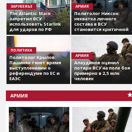
ЗАРУБЕЖЬЕ
АРМИЯ
The Atlantic: Маск
Политолог Никсон:
запретил ВСУ
нехватка личного
использовать Starlink
состава в ВСУ
для ударов по РФ
становится критичной
ПОЛИТИКА
АРМИЯ
Политолог Крылов:
Пашинян тянет время
Алаудинов оценил
выступлениями о
потери ВСУ на поле боя
референдуме по ЕС и
примерно в 2,5 млн
ЕАЭС
человек
АРМИЯ