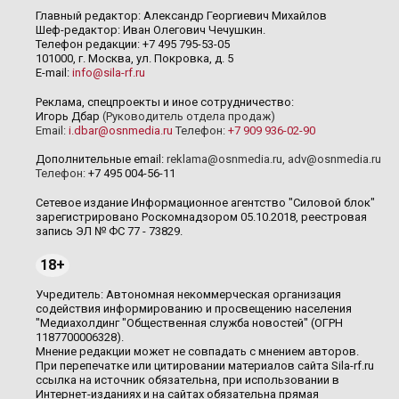
Главный редактор: Александр Георгиевич Михайлов
Шеф-редактор: Иван Олегович Чечушкин.
Телефон редакции: +7 495 795-53-05
101000, г. Москва, ул. Покровка, д. 5
E-mail:
info@sila-rf.ru
Реклама, спецпроекты и иное сотрудничество:
Игорь Дбар
(Руководитель отдела продаж)
Email:
i.dbar@osnmedia.ru
Телефон:
+7 909 936-02-90
Дополнительные email:
reklama@osnmedia.ru
,
adv@osnmedia.ru
Телефон:
+7 495 004-56-11
Сетевое издание Информационное агентство "Силовой блок"
зарегистрировано Роскомнадзором 05.10.2018, реестровая
запись ЭЛ № ФС 77 - 73829.
18+
Учредитель: Автономная некоммерческая организация
содействия информированию и просвещению населения
"Медиахолдинг "Общественная служба новостей" (ОГРН
1187700006328).
Мнение редакции может не совпадать с мнением авторов.
При перепечатке или цитировании материалов сайта Sila-rf.ru
ссылка на источник обязательна, при использовании в
Интернет-изданиях и на сайтах обязательна прямая