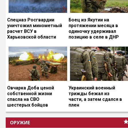
Спецназ Росгвардии
Боец из Якутии на
уничтожил минометный
протяжении месяца в
расчет ВСУ в
одиночку удерживал
Харьковской области
позицию в селе в ДНР
Овчарка Доба ценой
Украинский военный
собственной жизни
трижды бежал из
спасла на СВО
части, а затем сдался в
шестерых бойцов
плен
ОРУЖИЕ