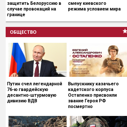
защитить Белоруссию в
смену киевского
случае провокаций на
режима условием мира
границе
ОБЩЕСТВО
Путин счел легендарной
Выпускнику казачьего
76-ю гвардейскую
кадетского корпуса
десантно-штурмовую
Остапенко присвоили
дивизию ВДВ
звание Героя РФ
посмертно