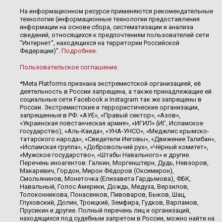
На информационном ресурсе применяются рекомендательные
технологии (информационные технологии предоставления
информации на основе сбора, систематизации и анализа
сведений, относящихся к предпочтениям пользователей сети
"Интернет", находящихся на территории Российской
Федерации)".
Подробнее
.
Пользовательское соглашение
.
*Meta Platforms признана экстремистской организацией, её
деятельность в России запрещена, а также принадлежащие ей
социальные сети Facebook и Instagram так же запрещены в
России. Экстремистские и террористические организации,
запрещенные в РФ: «АУЕ», «Правый сектор», «Азов»,
«Украинская повстанческая армия», «ИГИЛ» (ИГ, Исламское
государство), «Аль-Каида», «УНА-УНСО», «Меджлис крымско-
татарского народа», «Свидетели Иеговы», «Движение Талибан»,
«Исламская группа», «Добровольчий рух», «Чёрный комитет»,
«Мужское государство», «Штабы Навального» и другие.
Перечень иноагентов: Галкин, Моргенштерн, Дудь, Невзоров,
Макаревич, Гордон, Мирон Фёдоров (Оксимирон),
Смольянинов, Монеточка (Елизавета Гардымова), ФБК,
Навальный, Голос Америки, Дождь, Медуза, Верзилов,
Толоконникова, Понасенков, Пивоваров, Быков, Шац,
Глуховский, Долин, Троицкий, Земфира, Гудков, Варламов,
Прусикин и другие. Полный перечень лиц и организаций,
находящихся под судебным запретом в России, можно найти на