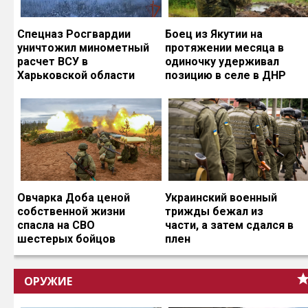
Спецназ Росгвардии
Боец из Якутии на
уничтожил минометный
протяжении месяца в
расчет ВСУ в
одиночку удерживал
Харьковской области
позицию в селе в ДНР
Овчарка Доба ценой
Украинский военный
собственной жизни
трижды бежал из
спасла на СВО
части, а затем сдался в
шестерых бойцов
плен
ОРУЖИЕ