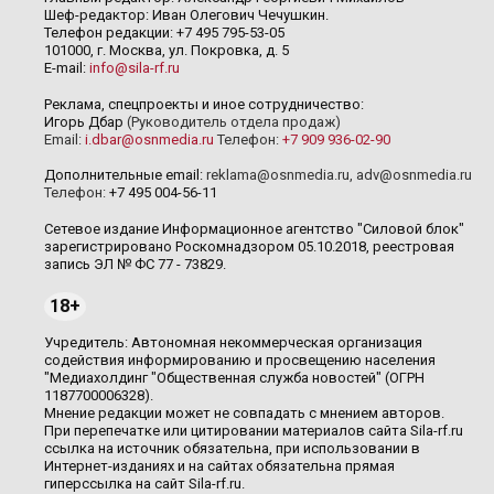
Шеф-редактор: Иван Олегович Чечушкин.
Телефон редакции: +7 495 795-53-05
101000, г. Москва, ул. Покровка, д. 5
E-mail:
info@sila-rf.ru
Реклама, спецпроекты и иное сотрудничество:
Игорь Дбар
(Руководитель отдела продаж)
Email:
i.dbar@osnmedia.ru
Телефон:
+7 909 936-02-90
Дополнительные email:
reklama@osnmedia.ru
,
adv@osnmedia.ru
Телефон:
+7 495 004-56-11
Сетевое издание Информационное агентство "Силовой блок"
зарегистрировано Роскомнадзором 05.10.2018, реестровая
запись ЭЛ № ФС 77 - 73829.
18+
Учредитель: Автономная некоммерческая организация
содействия информированию и просвещению населения
"Медиахолдинг "Общественная служба новостей" (ОГРН
1187700006328).
Мнение редакции может не совпадать с мнением авторов.
При перепечатке или цитировании материалов сайта Sila-rf.ru
ссылка на источник обязательна, при использовании в
Интернет-изданиях и на сайтах обязательна прямая
гиперссылка на сайт Sila-rf.ru.