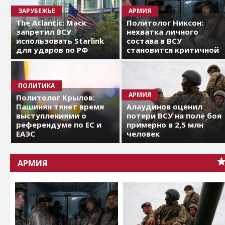
ЗАРУБЕЖЬЕ
АРМИЯ
The Atlantic: Маск
Политолог Никсон:
запретил ВСУ
нехватка личного
использовать Starlink
состава в ВСУ
для ударов по РФ
становится критичной
ПОЛИТИКА
АРМИЯ
Политолог Крылов:
Пашинян тянет время
Алаудинов оценил
выступлениями о
потери ВСУ на поле боя
референдуме по ЕС и
примерно в 2,5 млн
ЕАЭС
человек
АРМИЯ