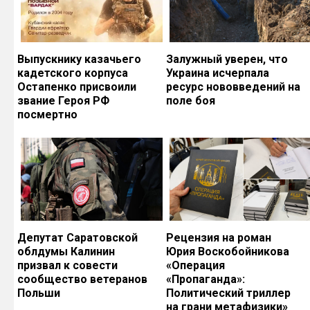
Выпускнику казачьего
Залужный уверен, что
кадетского корпуса
Украина исчерпала
Остапенко присвоили
ресурс нововведений на
звание Героя РФ
поле боя
посмертно
Депутат Саратовской
Рецензия на роман
облдумы Калинин
Юрия Воскобойникова
призвал к совести
«Операция
сообщество ветеранов
«Пропаганда»:
Польши
Политический триллер
на грани метафизики»