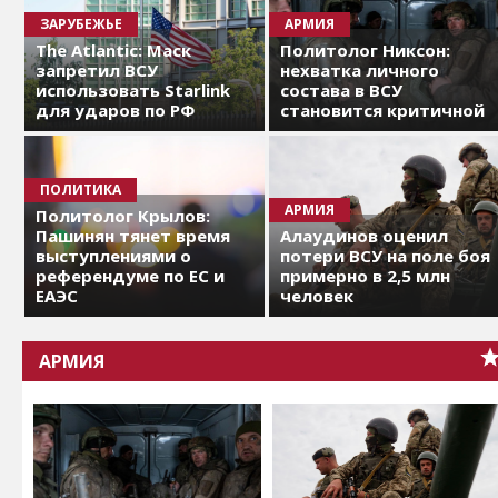
ЗАРУБЕЖЬЕ
АРМИЯ
The Atlantic: Маск
Политолог Никсон:
запретил ВСУ
нехватка личного
использовать Starlink
состава в ВСУ
для ударов по РФ
становится критичной
ПОЛИТИКА
АРМИЯ
Политолог Крылов:
Пашинян тянет время
Алаудинов оценил
выступлениями о
потери ВСУ на поле боя
референдуме по ЕС и
примерно в 2,5 млн
ЕАЭС
человек
АРМИЯ