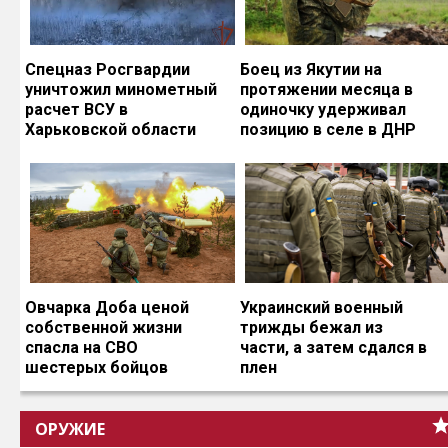
Спецназ Росгвардии
Боец из Якутии на
уничтожил минометный
протяжении месяца в
расчет ВСУ в
одиночку удерживал
Харьковской области
позицию в селе в ДНР
Овчарка Доба ценой
Украинский военный
собственной жизни
трижды бежал из
спасла на СВО
части, а затем сдался в
шестерых бойцов
плен
ОРУЖИЕ