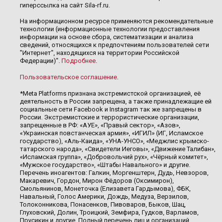
гиперссылка на сайт Sila-rf.ru.
На информационном ресурсе применяются рекомендательные
технологии (информационные технологии предоставления
информации на основе сбора, систематизации и анализа
сведений, относящихся к предпочтениям пользователей сети
"Интернет", находящихся на территории Российской
Федерации)".
Подробнее
.
Пользовательское соглашение
.
*Meta Platforms признана экстремистской организацией, её
деятельность в России запрещена, а также принадлежащие ей
социальные сети Facebook и Instagram так же запрещены в
России. Экстремистские и террористические организации,
запрещенные в РФ: «АУЕ», «Правый сектор», «Азов»,
«Украинская повстанческая армия», «ИГИЛ» (ИГ, Исламское
государство), «Аль-Каида», «УНА-УНСО», «Меджлис крымско-
татарского народа», «Свидетели Иеговы», «Движение Талибан»,
«Исламская группа», «Добровольчий рух», «Чёрный комитет»,
«Мужское государство», «Штабы Навального» и другие.
Перечень иноагентов: Галкин, Моргенштерн, Дудь, Невзоров,
Макаревич, Гордон, Мирон Фёдоров (Оксимирон),
Смольянинов, Монеточка (Елизавета Гардымова), ФБК,
Навальный, Голос Америки, Дождь, Медуза, Верзилов,
Толоконникова, Понасенков, Пивоваров, Быков, Шац,
Глуховский, Долин, Троицкий, Земфира, Гудков, Варламов,
Прусикин и другие. Полный перечень лиц и организаций,