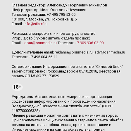
Главный редактор: Александр Георгиевич Михайлов
Шеф-редактор: Иван Олегович Чечушкин.
Телефон редакции: +7 495 795-53-05
101000, г. Москва, ул. Покровка, д. 5
E-mail:
info@sila-rf.ru
Реклама, спецпроекты и иное сотрудничество:
Игорь Дбар
(Руководитель отдела продаж)
Email:
i.dbar@osnmedia.ru
Телефон:
+7 909 936-02-90
Дополнительные email:
reklama@osnmedia.ru
,
adv@osnmedia.ru
Телефон:
+7 495 004-56-11
Сетевое издание Информационное агентство "Силовой блок"
зарегистрировано Роскомнадзором 05.10.2018, реестровая
запись ЭЛ № ФС 77 - 73829.
18+
Учредитель: Автономная некоммерческая организация
содействия информированию и просвещению населения
"Медиахолдинг "Общественная служба новостей" (ОГРН
1187700006328).
Мнение редакции может не совпадать с мнением авторов.
При перепечатке или цитировании материалов сайта Sila-rf.ru
ссылка на источник обязательна, при использовании в
Интернет-изданиях и на сайтах обязательна прямая