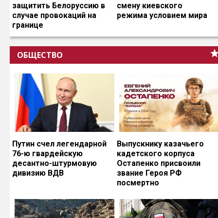
защитить Белоруссию в
смену киевского
случае провокаций на
режима условием мира
границе
ОБЩЕСТВО
Путин счел легендарной
Выпускнику казачьего
76-ю гвардейскую
кадетского корпуса
десантно-штурмовую
Остапенко присвоили
дивизию ВДВ
звание Героя РФ
посмертно