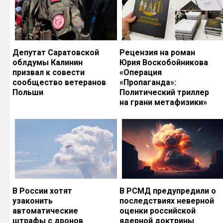
Депутат Саратовской
Рецензия на роман
облдумы Калинин
Юрия Воскобойникова
призвал к совести
«Операция
сообщество ветеранов
«Пропаганда»:
Польши
Политический триллер
на грани метафизики»
В России хотят
В РСМД предупредили о
узаконить
последствиях неверной
автоматические
оценки российской
штрафы с дронов
ядерной доктрины