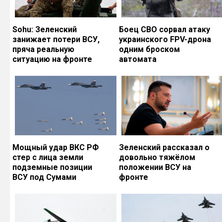
Sohu: Зеленский
Боец СВО сорвал атаку
занижает потери ВСУ,
украинского FPV-дрона
пряча реальную
одним броском
ситуацию на фронте
автомата
Мощный удар ВКС РФ
Зеленский рассказал о
стер с лица земли
довольно тяжёлом
подземные позиции
положении ВСУ на
ВСУ под Сумами
фронте