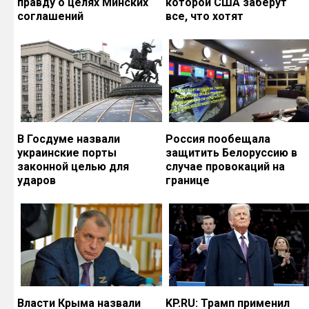
правду о целях Минских
которой США заберут
соглашений
все, что хотят
В Госдуме назвали
Россия пообещала
украинские порты
защитить Белоруссию в
законной целью для
случае провокаций на
ударов
границе
Власти Крыма назвали
KP.RU: Трамп применил