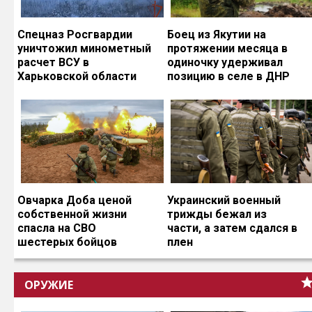
Спецназ Росгвардии
Боец из Якутии на
уничтожил минометный
протяжении месяца в
расчет ВСУ в
одиночку удерживал
Харьковской области
позицию в селе в ДНР
Овчарка Доба ценой
Украинский военный
собственной жизни
трижды бежал из
спасла на СВО
части, а затем сдался в
шестерых бойцов
плен
ОРУЖИЕ