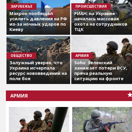
ЗАРУБЕЖЬЕ
ПРОИСШЕСТВИЯ
Макрон пообещал
РИАН: на Украине
усилить давления на РФ
началась массовая
из-за ночных ударов по
охота на сотрудников
Киеву
ТЦК
ОБЩЕСТВО
АРМИЯ
Залужный уверен, что
Sohu: Зеленский
Украина исчерпала
занижает потери ВСУ,
ресурс нововведений на
пряча реальную
поле боя
ситуацию на фронте
АРМИЯ