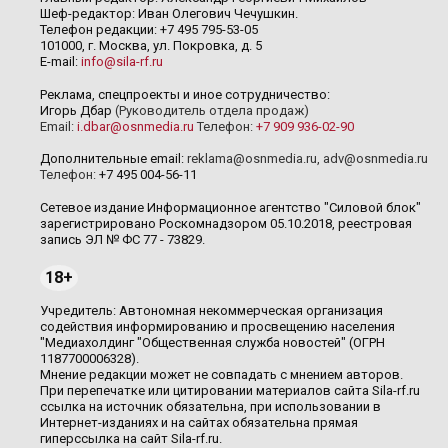
Шеф-редактор: Иван Олегович Чечушкин.
Телефон редакции: +7 495 795-53-05
101000, г. Москва, ул. Покровка, д. 5
E-mail:
info@sila-rf.ru
Реклама, спецпроекты и иное сотрудничество:
Игорь Дбар
(Руководитель отдела продаж)
Email:
i.dbar@osnmedia.ru
Телефон:
+7 909 936-02-90
Дополнительные email:
reklama@osnmedia.ru
,
adv@osnmedia.ru
Телефон:
+7 495 004-56-11
Сетевое издание Информационное агентство "Силовой блок"
зарегистрировано Роскомнадзором 05.10.2018, реестровая
запись ЭЛ № ФС 77 - 73829.
18+
Учредитель: Автономная некоммерческая организация
содействия информированию и просвещению населения
"Медиахолдинг "Общественная служба новостей" (ОГРН
1187700006328).
Мнение редакции может не совпадать с мнением авторов.
При перепечатке или цитировании материалов сайта Sila-rf.ru
ссылка на источник обязательна, при использовании в
Интернет-изданиях и на сайтах обязательна прямая
гиперссылка на сайт Sila-rf.ru.