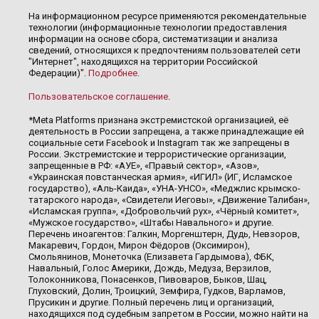
На информационном ресурсе применяются рекомендательные
технологии (информационные технологии предоставления
информации на основе сбора, систематизации и анализа
сведений, относящихся к предпочтениям пользователей сети
"Интернет", находящихся на территории Российской
Федерации)".
Подробнее
.
Пользовательское соглашение
.
*Meta Platforms признана экстремистской организацией, её
деятельность в России запрещена, а также принадлежащие ей
социальные сети Facebook и Instagram так же запрещены в
России. Экстремистские и террористические организации,
запрещенные в РФ: «АУЕ», «Правый сектор», «Азов»,
«Украинская повстанческая армия», «ИГИЛ» (ИГ, Исламское
государство), «Аль-Каида», «УНА-УНСО», «Меджлис крымско-
татарского народа», «Свидетели Иеговы», «Движение Талибан»,
«Исламская группа», «Добровольчий рух», «Чёрный комитет»,
«Мужское государство», «Штабы Навального» и другие.
Перечень иноагентов: Галкин, Моргенштерн, Дудь, Невзоров,
Макаревич, Гордон, Мирон Фёдоров (Оксимирон),
Смольянинов, Монеточка (Елизавета Гардымова), ФБК,
Навальный, Голос Америки, Дождь, Медуза, Верзилов,
Толоконникова, Понасенков, Пивоваров, Быков, Шац,
Глуховский, Долин, Троицкий, Земфира, Гудков, Варламов,
Прусикин и другие. Полный перечень лиц и организаций,
находящихся под судебным запретом в России, можно найти на