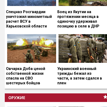
Спецназ Росгвардии
Боец из Якутии на
уничтожил минометный
протяжении месяца в
расчет ВСУ в
одиночку удерживал
Харьковской области
позицию в селе в ДНР
Овчарка Доба ценой
Украинский военный
собственной жизни
трижды бежал из
спасла на СВО
части, а затем сдался в
шестерых бойцов
плен
ОРУЖИЕ