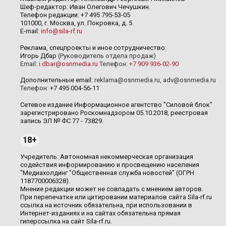
Шеф-редактор: Иван Олегович Чечушкин.
Телефон редакции: +7 495 795-53-05
101000, г. Москва, ул. Покровка, д. 5
E-mail:
info@sila-rf.ru
Реклама, спецпроекты и иное сотрудничество:
Игорь Дбар
(Руководитель отдела продаж)
Email:
i.dbar@osnmedia.ru
Телефон:
+7 909 936-02-90
Дополнительные email:
reklama@osnmedia.ru
,
adv@osnmedia.ru
Телефон:
+7 495 004-56-11
Сетевое издание Информационное агентство "Силовой блок"
зарегистрировано Роскомнадзором 05.10.2018, реестровая
запись ЭЛ № ФС 77 - 73829.
18+
Учредитель: Автономная некоммерческая организация
содействия информированию и просвещению населения
"Медиахолдинг "Общественная служба новостей" (ОГРН
1187700006328).
Мнение редакции может не совпадать с мнением авторов.
При перепечатке или цитировании материалов сайта Sila-rf.ru
ссылка на источник обязательна, при использовании в
Интернет-изданиях и на сайтах обязательна прямая
гиперссылка на сайт Sila-rf.ru.