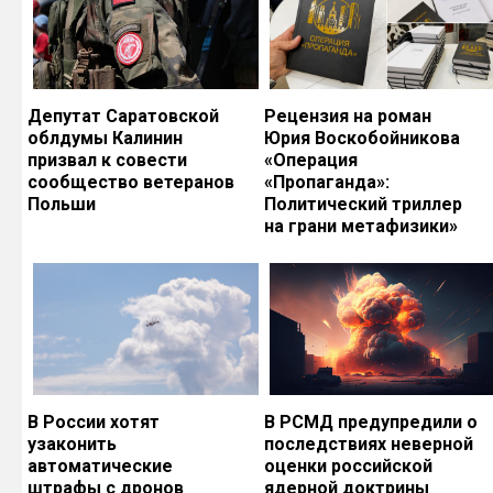
Депутат Саратовской
Рецензия на роман
облдумы Калинин
Юрия Воскобойникова
призвал к совести
«Операция
сообщество ветеранов
«Пропаганда»:
Польши
Политический триллер
на грани метафизики»
В России хотят
В РСМД предупредили о
узаконить
последствиях неверной
автоматические
оценки российской
штрафы с дронов
ядерной доктрины