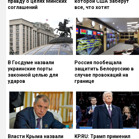
правду о целях Минских
которой США заберут
соглашений
все, что хотят
В Госдуме назвали
Россия пообещала
украинские порты
защитить Белоруссию в
законной целью для
случае провокаций на
ударов
границе
Власти Крыма назвали
KP.RU: Трамп применил