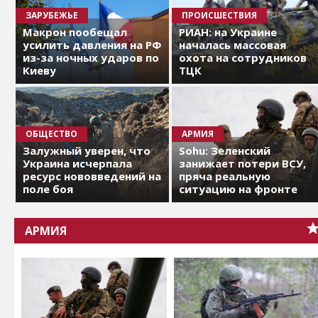
ЗАРУБЕЖЬЕ
ПРОИСШЕСТВИЯ
Макрон пообещал
РИАН: на Украине
усилить давления на РФ
началась массовая
из-за ночных ударов по
охота на сотрудников
Киеву
ТЦК
ОБЩЕСТВО
АРМИЯ
Залужный уверен, что
Sohu: Зеленский
Украина исчерпала
занижает потери ВСУ,
ресурс нововведений на
пряча реальную
поле боя
ситуацию на фронте
АРМИЯ