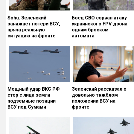
Sohu: Зеленский
Боец СВО сорвал атаку
занижает потери ВСУ,
украинского FPV-дрона
пряча реальную
одним броском
ситуацию на фронте
автомата
Мощный удар ВКС РФ
Зеленский рассказал о
стер с лица земли
довольно тяжёлом
подземные позиции
положении ВСУ на
ВСУ под Сумами
фронте