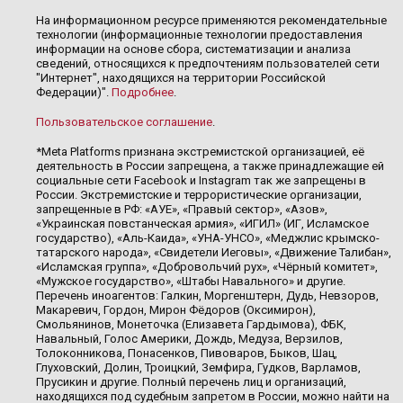
На информационном ресурсе применяются рекомендательные
технологии (информационные технологии предоставления
информации на основе сбора, систематизации и анализа
сведений, относящихся к предпочтениям пользователей сети
"Интернет", находящихся на территории Российской
Федерации)".
Подробнее
.
Пользовательское соглашение
.
*Meta Platforms признана экстремистской организацией, её
деятельность в России запрещена, а также принадлежащие ей
социальные сети Facebook и Instagram так же запрещены в
России. Экстремистские и террористические организации,
запрещенные в РФ: «АУЕ», «Правый сектор», «Азов»,
«Украинская повстанческая армия», «ИГИЛ» (ИГ, Исламское
государство), «Аль-Каида», «УНА-УНСО», «Меджлис крымско-
татарского народа», «Свидетели Иеговы», «Движение Талибан»,
«Исламская группа», «Добровольчий рух», «Чёрный комитет»,
«Мужское государство», «Штабы Навального» и другие.
Перечень иноагентов: Галкин, Моргенштерн, Дудь, Невзоров,
Макаревич, Гордон, Мирон Фёдоров (Оксимирон),
Смольянинов, Монеточка (Елизавета Гардымова), ФБК,
Навальный, Голос Америки, Дождь, Медуза, Верзилов,
Толоконникова, Понасенков, Пивоваров, Быков, Шац,
Глуховский, Долин, Троицкий, Земфира, Гудков, Варламов,
Прусикин и другие. Полный перечень лиц и организаций,
находящихся под судебным запретом в России, можно найти на