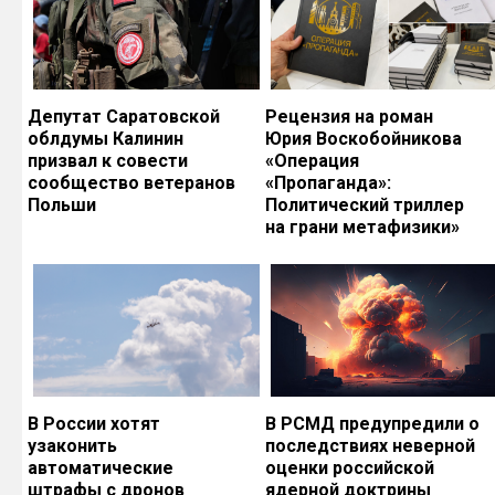
Депутат Саратовской
Рецензия на роман
облдумы Калинин
Юрия Воскобойникова
призвал к совести
«Операция
сообщество ветеранов
«Пропаганда»:
Польши
Политический триллер
на грани метафизики»
В России хотят
В РСМД предупредили о
узаконить
последствиях неверной
автоматические
оценки российской
штрафы с дронов
ядерной доктрины