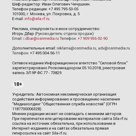
Шеф-редактор: Иван Олегович Чечушкин.
Телефон редакции: +7 495 795-53-05
101000, г. Москва, ул. Покровка, д. 5
E-mail:
info@sila-rf.ru
Реклама, спецпроекты и иное сотрудничество:
Игорь Дбар
(Руководитель отдела продаж)
Email:
i.dbar@osnmedia.ru
Телефон:
+7 909 936-02-90
Дополнительные email:
reklama@osnmedia.ru
,
adv@osnmedia.ru
Телефон:
+7 495 004-56-11
Сетевое издание Информационное агентство "Силовой блок"
зарегистрировано Роскомнадзором 05.10.2018, реестровая
запись ЭЛ № ФС 77 - 73829.
18+
Учредитель: Автономная некоммерческая организация
содействия информированию и просвещению населения
"Медиахолдинг "Общественная служба новостей" (ОГРН
1187700006328).
Мнение редакции может не совпадать с мнением авторов.
При перепечатке или цитировании материалов сайта Sila-rf.ru
ссылка на источник обязательна, при использовании в
Интернет-изданиях и на сайтах обязательна прямая
гиперссылка на сайт Sila-rf.ru.