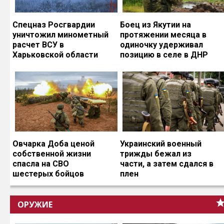
Спецназ Росгвардии
Боец из Якутии на
уничтожил минометный
протяжении месяца в
расчет ВСУ в
одиночку удерживал
Харьковской области
позицию в селе в ДНР
Овчарка Доба ценой
Украинский военный
собственной жизни
трижды бежал из
спасла на СВО
части, а затем сдался в
шестерых бойцов
плен
ОРУЖИЕ