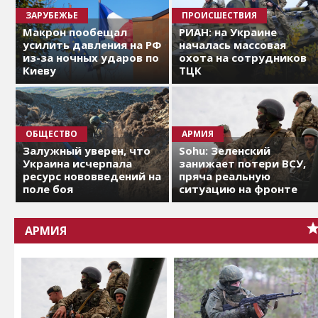
ЗАРУБЕЖЬЕ
ПРОИСШЕСТВИЯ
Макрон пообещал
РИАН: на Украине
усилить давления на РФ
началась массовая
из-за ночных ударов по
охота на сотрудников
Киеву
ТЦК
ОБЩЕСТВО
АРМИЯ
Залужный уверен, что
Sohu: Зеленский
Украина исчерпала
занижает потери ВСУ,
ресурс нововведений на
пряча реальную
поле боя
ситуацию на фронте
АРМИЯ