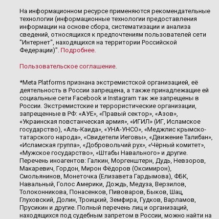
На информационном ресурсе применяются рекомендательные
технологии (информационные технологии предоставления
информации на основе сбора, систематизации и анализа
сведений, относящихся к предпочтениям пользователей сети
"Интернет", находящихся на территории Российской
Федерации)".
Подробнее
.
Пользовательское соглашение
.
*Meta Platforms признана экстремистской организацией, её
деятельность в России запрещена, а также принадлежащие ей
социальные сети Facebook и Instagram так же запрещены в
России. Экстремистские и террористические организации,
запрещенные в РФ: «АУЕ», «Правый сектор», «Азов»,
«Украинская повстанческая армия», «ИГИЛ» (ИГ, Исламское
государство), «Аль-Каида», «УНА-УНСО», «Меджлис крымско-
татарского народа», «Свидетели Иеговы», «Движение Талибан»,
«Исламская группа», «Добровольчий рух», «Чёрный комитет»,
«Мужское государство», «Штабы Навального» и другие.
Перечень иноагентов: Галкин, Моргенштерн, Дудь, Невзоров,
Макаревич, Гордон, Мирон Фёдоров (Оксимирон),
Смольянинов, Монеточка (Елизавета Гардымова), ФБК,
Навальный, Голос Америки, Дождь, Медуза, Верзилов,
Толоконникова, Понасенков, Пивоваров, Быков, Шац,
Глуховский, Долин, Троицкий, Земфира, Гудков, Варламов,
Прусикин и другие. Полный перечень лиц и организаций,
находящихся под судебным запретом в России, можно найти на