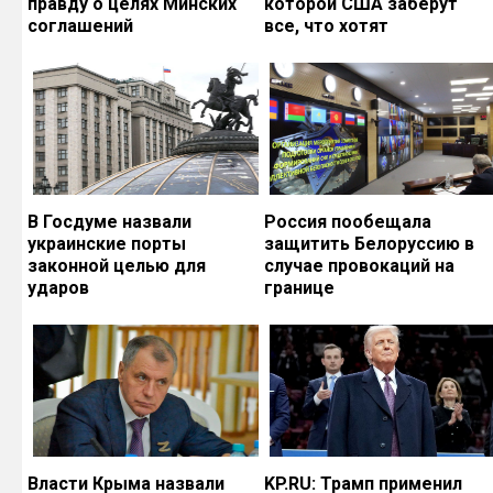
правду о целях Минских
которой США заберут
соглашений
все, что хотят
В Госдуме назвали
Россия пообещала
украинские порты
защитить Белоруссию в
законной целью для
случае провокаций на
ударов
границе
Власти Крыма назвали
KP.RU: Трамп применил