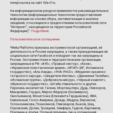
гиперссылка на сайт Sila-rf.ru.
На информационном ресурсе применяются рекомендательные
технологии (информационные технологии предоставления
информации на основе сбора, систематизации и анализа
сведений, относящихся к предпочтениям пользователей сети
"Интернет", находящихся на территории Российской
Федерации)".
Подробнее
.
Пользовательское соглашение
.
*Meta Platforms признана экстремистской организацией, её
деятельность в России запрещена, а также принадлежащие ей
социальные сети Facebook и Instagram так же запрещены в
России. Экстремистские и террористические организации,
запрещенные в РФ: «АУЕ», «Правый сектор», «Азов»,
«Украинская повстанческая армия», «ИГИЛ» (ИГ, Исламское
государство), «Аль-Каида», «УНА-УНСО», «Меджлис крымско-
татарского народа», «Свидетели Иеговы», «Движение Талибан»,
«Исламская группа», «Добровольчий рух», «Чёрный комитет»,
«Мужское государство», «Штабы Навального» и другие.
Перечень иноагентов: Галкин, Моргенштерн, Дудь, Невзоров,
Макаревич, Гордон, Мирон Фёдоров (Оксимирон),
Смольянинов, Монеточка (Елизавета Гардымова), ФБК,
Навальный, Голос Америки, Дождь, Медуза, Верзилов,
Толоконникова, Понасенков, Пивоваров, Быков, Шац,
Глуховский, Долин, Троицкий, Земфира, Гудков, Варламов,
Прусикин и другие. Полный перечень лиц и организаций,