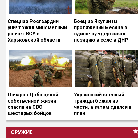
Спецназ Росгвардии
Боец из Якутии на
уничтожил минометный
протяжении месяца в
расчет ВСУ в
одиночку удерживал
Харьковской области
позицию в селе в ДНР
Овчарка Доба ценой
Украинский военный
собственной жизни
трижды бежал из
спасла на СВО
части, а затем сдался в
шестерых бойцов
плен
ОРУЖИЕ