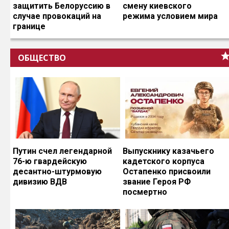
защитить Белоруссию в
смену киевского
случае провокаций на
режима условием мира
границе
ОБЩЕСТВО
Путин счел легендарной
Выпускнику казачьего
76-ю гвардейскую
кадетского корпуса
десантно-штурмовую
Остапенко присвоили
дивизию ВДВ
звание Героя РФ
посмертно