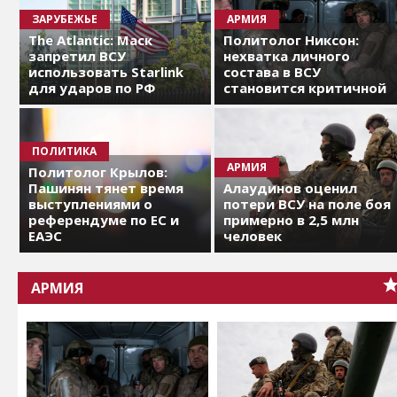
ЗАРУБЕЖЬЕ
АРМИЯ
The Atlantic: Маск
Политолог Никсон:
запретил ВСУ
нехватка личного
использовать Starlink
состава в ВСУ
для ударов по РФ
становится критичной
ПОЛИТИКА
АРМИЯ
Политолог Крылов:
Пашинян тянет время
Алаудинов оценил
выступлениями о
потери ВСУ на поле боя
референдуме по ЕС и
примерно в 2,5 млн
ЕАЭС
человек
АРМИЯ