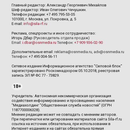
Главный редактор: Александр Георгиевич Михайлов
Шеф-редактор: Иван Олегович Чечушкин.
Телефон редакции: +7 495 795-53-05
101000, г. Москва, ул. Покровка, д. 5
E-mail:
info@sila-rf.ru
Реклама, спецпроекты и иное сотрудничество:
Игорь Дбар
(Руководитель отдела продаж)
Email:
i.dbar@osnmedia.ru
Телефон:
+7 909 936-02-90
Дополнительные email:
reklama@osnmedia.ru
,
adv@osnmedia.ru
Телефон:
+7 495 004-56-11
Сетевое издание Информационное агентство "Силовой блок"
зарегистрировано Роскомнадзором 05.10.2018, реестровая
запись ЭЛ № ФС 77 - 73829.
18+
Учредитель: Автономная некоммерческая организация
содействия информированию и просвещению населения
"Медиахолдинг "Общественная служба новостей" (ОГРН
1187700006328).
Мнение редакции может не совпадать с мнением авторов.
При перепечатке или цитировании материалов сайта Sila-rf.ru
ссылка на источник обязательна, при использовании в
Интернет-изданиях и на сайтах обязательна прямая