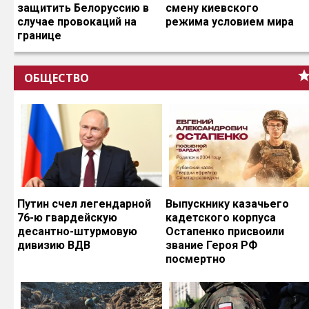
защитить Белоруссию в
смену киевского
случае провокаций на
режима условием мира
границе
ОБЩЕСТВО
Путин счел легендарной
Выпускнику казачьего
76-ю гвардейскую
кадетского корпуса
десантно-штурмовую
Остапенко присвоили
дивизию ВДВ
звание Героя РФ
посмертно