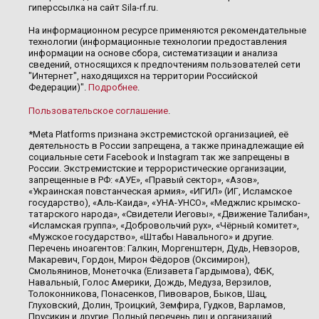
гиперссылка на сайт Sila-rf.ru.
На информационном ресурсе применяются рекомендательные
технологии (информационные технологии предоставления
информации на основе сбора, систематизации и анализа
сведений, относящихся к предпочтениям пользователей сети
"Интернет", находящихся на территории Российской
Федерации)".
Подробнее
.
Пользовательское соглашение
.
*Meta Platforms признана экстремистской организацией, её
деятельность в России запрещена, а также принадлежащие ей
социальные сети Facebook и Instagram так же запрещены в
России. Экстремистские и террористические организации,
запрещенные в РФ: «АУЕ», «Правый сектор», «Азов»,
«Украинская повстанческая армия», «ИГИЛ» (ИГ, Исламское
государство), «Аль-Каида», «УНА-УНСО», «Меджлис крымско-
татарского народа», «Свидетели Иеговы», «Движение Талибан»,
«Исламская группа», «Добровольчий рух», «Чёрный комитет»,
«Мужское государство», «Штабы Навального» и другие.
Перечень иноагентов: Галкин, Моргенштерн, Дудь, Невзоров,
Макаревич, Гордон, Мирон Фёдоров (Оксимирон),
Смольянинов, Монеточка (Елизавета Гардымова), ФБК,
Навальный, Голос Америки, Дождь, Медуза, Верзилов,
Толоконникова, Понасенков, Пивоваров, Быков, Шац,
Глуховский, Долин, Троицкий, Земфира, Гудков, Варламов,
Прусикин и другие. Полный перечень лиц и организаций,