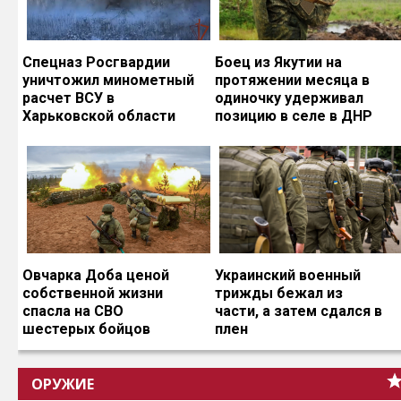
Спецназ Росгвардии
Боец из Якутии на
уничтожил минометный
протяжении месяца в
расчет ВСУ в
одиночку удерживал
Харьковской области
позицию в селе в ДНР
Овчарка Доба ценой
Украинский военный
собственной жизни
трижды бежал из
спасла на СВО
части, а затем сдался в
шестерых бойцов
плен
ОРУЖИЕ