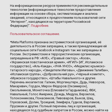
На информационном ресурсе применяются рекомендательные
технологии (информационные технологии предоставления
информации на основе сбора, систематизации и анализа
сведений, относящихся к предпочтениям пользователей сети
"Интернет", находящихся на территории Российской
Федерации)".
Подробнее
.
Пользовательское соглашение
.
*Meta Platforms признана экстремистской организацией, её
деятельность в России запрещена, а также принадлежащие ей
социальные сети Facebook и Instagram так же запрещены в
России. Экстремистские и террористические организации,
запрещенные в РФ: «АУЕ», «Правый сектор», «Азов»,
«Украинская повстанческая армия», «ИГИЛ» (ИГ, Исламское
государство), «Аль-Каида», «УНА-УНСО», «Меджлис крымско-
татарского народа», «Свидетели Иеговы», «Движение Талибан»,
«Исламская группа», «Добровольчий рух», «Чёрный комитет»,
«Мужское государство», «Штабы Навального» и другие.
Перечень иноагентов: Галкин, Моргенштерн, Дудь, Невзоров,
Макаревич, Гордон, Мирон Фёдоров (Оксимирон),
Смольянинов, Монеточка (Елизавета Гардымова), ФБК,
Навальный, Голос Америки, Дождь, Медуза, Верзилов,
Толоконникова, Понасенков, Пивоваров, Быков, Шац,
Глуховский, Долин, Троицкий, Земфира, Гудков, Варламов,
Прусикин и другие. Полный перечень лиц и организаций,
находящихся под судебным запретом в России, можно найти на