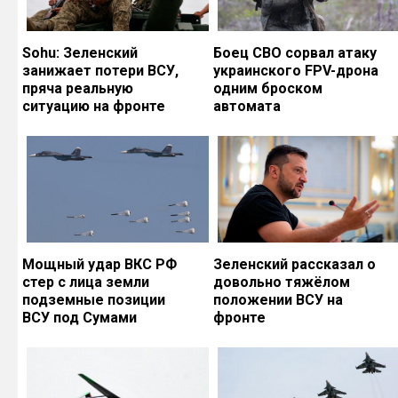
Sohu: Зеленский
Боец СВО сорвал атаку
занижает потери ВСУ,
украинского FPV-дрона
пряча реальную
одним броском
ситуацию на фронте
автомата
Мощный удар ВКС РФ
Зеленский рассказал о
стер с лица земли
довольно тяжёлом
подземные позиции
положении ВСУ на
ВСУ под Сумами
фронте