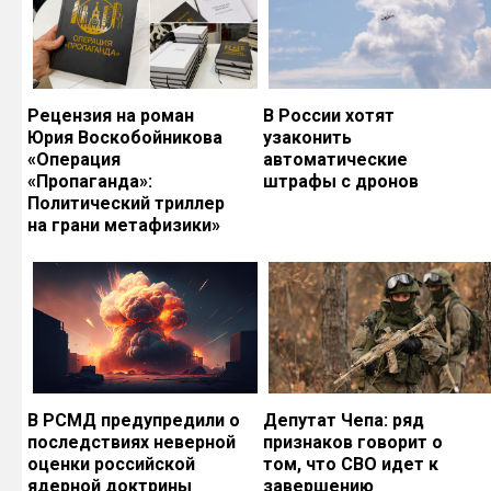
Рецензия на роман
В России хотят
Юрия Воскобойникова
узаконить
«Операция
автоматические
«Пропаганда»:
штрафы с дронов
Политический триллер
на грани метафизики»
В РСМД предупредили о
Депутат Чепа: ряд
последствиях неверной
признаков говорит о
оценки российской
том, что СВО идет к
ядерной доктрины
завершению