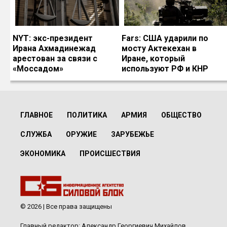
NYT: экс-президент
Fars: США ударили по
Ирана Ахмадинежад
мосту Актекехан в
арестован за связи с
Иране, который
«Моссадом»
используют РФ и КНР
ГЛАВНОЕ
ПОЛИТИКА
АРМИЯ
ОБЩЕСТВО
СЛУЖБА
ОРУЖИЕ
ЗАРУБЕЖЬЕ
ЭКОНОМИКА
ПРОИСШЕСТВИЯ
© 2026 | Все права защищены
Главный редактор: Александр Георгиевич Михайлов