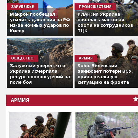
ЗАРУБЕЖЬЕ
ПРОИСШЕСТВИЯ
Макрон пообещал
РИАН: на Украине
усилить давления на РФ
началась массовая
из-за ночных ударов по
охота на сотрудников
Киеву
ТЦК
ОБЩЕСТВО
АРМИЯ
Залужный уверен, что
Sohu: Зеленский
Украина исчерпала
занижает потери ВСУ,
ресурс нововведений на
пряча реальную
поле боя
ситуацию на фронте
АРМИЯ