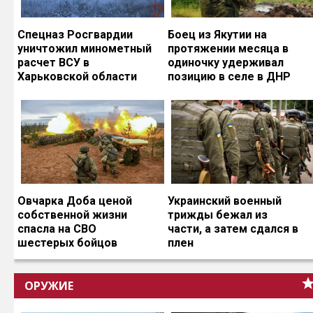
Спецназ Росгвардии
Боец из Якутии на
уничтожил минометный
протяжении месяца в
расчет ВСУ в
одиночку удерживал
Харьковской области
позицию в селе в ДНР
Овчарка Доба ценой
Украинский военный
собственной жизни
трижды бежал из
спасла на СВО
части, а затем сдался в
шестерых бойцов
плен
ОРУЖИЕ