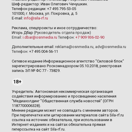
Шеф-редактор: Иван Олегович Чечушкин.
Телефон редакции: +7 495 795-53-05
101000, г. Москва, ул. Покровка, д. 5
E-mail:
info@sila-rf.ru
Реклама, спецпроекты и иное сотрудничество:
Игорь Дбар
(Руководитель отдела продаж)
Email:
i.dbar@osnmedia.ru
Телефон:
+7 909 936-02-90
Дополнительные email:
reklama@osnmedia.ru
,
adv@osnmedia.ru
Телефон:
+7 495 004-56-11
Сетевое издание Информационное агентство "Силовой блок"
зарегистрировано Роскомнадзором 05.10.2018, реестровая
запись ЭЛ № ФС 77 - 73829.
18+
Учредитель: Автономная некоммерческая организация
содействия информированию и просвещению населения
"Медиахолдинг "Общественная служба новостей" (ОГРН
1187700006328).
Мнение редакции может не совпадать с мнением авторов.
При перепечатке или цитировании материалов сайта Sila-rf.ru
ссылка на источник обязательна, при использовании в
Интернет-изданиях и на сайтах обязательна прямая
гиперссылка на сайт Sila-rf.ru.