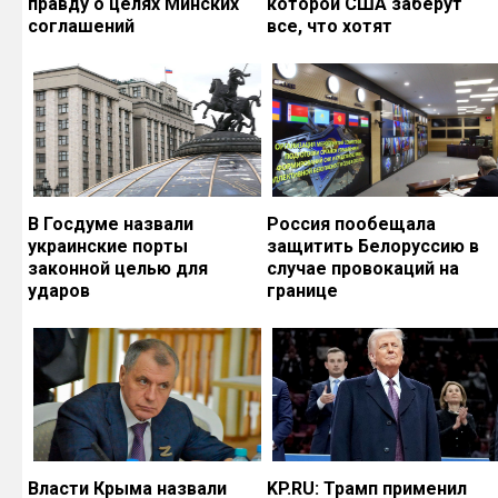
правду о целях Минских
которой США заберут
соглашений
все, что хотят
В Госдуме назвали
Россия пообещала
украинские порты
защитить Белоруссию в
законной целью для
случае провокаций на
ударов
границе
Власти Крыма назвали
KP.RU: Трамп применил