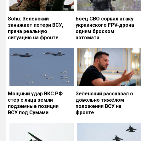
Sohu: Зеленский
Боец СВО сорвал атаку
занижает потери ВСУ,
украинского FPV-дрона
пряча реальную
одним броском
ситуацию на фронте
автомата
Мощный удар ВКС РФ
Зеленский рассказал о
стер с лица земли
довольно тяжёлом
подземные позиции
положении ВСУ на
ВСУ под Сумами
фронте