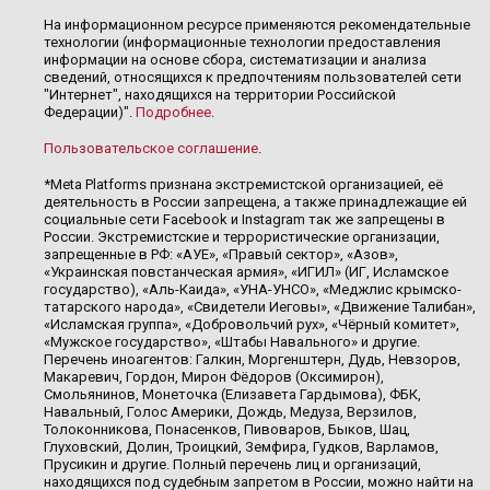
На информационном ресурсе применяются рекомендательные
технологии (информационные технологии предоставления
информации на основе сбора, систематизации и анализа
сведений, относящихся к предпочтениям пользователей сети
"Интернет", находящихся на территории Российской
Федерации)".
Подробнее
.
Пользовательское соглашение
.
*Meta Platforms признана экстремистской организацией, её
деятельность в России запрещена, а также принадлежащие ей
социальные сети Facebook и Instagram так же запрещены в
России. Экстремистские и террористические организации,
запрещенные в РФ: «АУЕ», «Правый сектор», «Азов»,
«Украинская повстанческая армия», «ИГИЛ» (ИГ, Исламское
государство), «Аль-Каида», «УНА-УНСО», «Меджлис крымско-
татарского народа», «Свидетели Иеговы», «Движение Талибан»,
«Исламская группа», «Добровольчий рух», «Чёрный комитет»,
«Мужское государство», «Штабы Навального» и другие.
Перечень иноагентов: Галкин, Моргенштерн, Дудь, Невзоров,
Макаревич, Гордон, Мирон Фёдоров (Оксимирон),
Смольянинов, Монеточка (Елизавета Гардымова), ФБК,
Навальный, Голос Америки, Дождь, Медуза, Верзилов,
Толоконникова, Понасенков, Пивоваров, Быков, Шац,
Глуховский, Долин, Троицкий, Земфира, Гудков, Варламов,
Прусикин и другие. Полный перечень лиц и организаций,
находящихся под судебным запретом в России, можно найти на