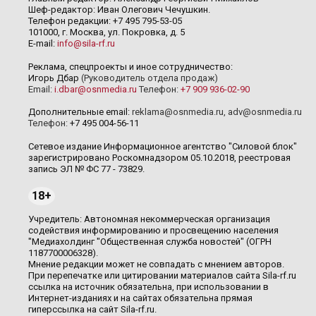
Шеф-редактор: Иван Олегович Чечушкин.
Телефон редакции: +7 495 795-53-05
101000, г. Москва, ул. Покровка, д. 5
E-mail:
info@sila-rf.ru
Реклама, спецпроекты и иное сотрудничество:
Игорь Дбар
(Руководитель отдела продаж)
Email:
i.dbar@osnmedia.ru
Телефон:
+7 909 936-02-90
Дополнительные email:
reklama@osnmedia.ru
,
adv@osnmedia.ru
Телефон:
+7 495 004-56-11
Сетевое издание Информационное агентство "Силовой блок"
зарегистрировано Роскомнадзором 05.10.2018, реестровая
запись ЭЛ № ФС 77 - 73829.
18+
Учредитель: Автономная некоммерческая организация
содействия информированию и просвещению населения
"Медиахолдинг "Общественная служба новостей" (ОГРН
1187700006328).
Мнение редакции может не совпадать с мнением авторов.
При перепечатке или цитировании материалов сайта Sila-rf.ru
ссылка на источник обязательна, при использовании в
Интернет-изданиях и на сайтах обязательна прямая
гиперссылка на сайт Sila-rf.ru.