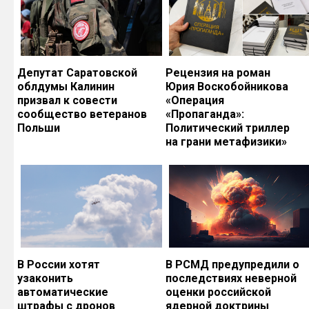
Депутат Саратовской
Рецензия на роман
облдумы Калинин
Юрия Воскобойникова
призвал к совести
«Операция
сообщество ветеранов
«Пропаганда»:
Польши
Политический триллер
на грани метафизики»
В России хотят
В РСМД предупредили о
узаконить
последствиях неверной
автоматические
оценки российской
штрафы с дронов
ядерной доктрины