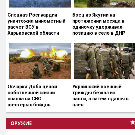
Спецназ Росгвардии
Боец из Якутии на
уничтожил минометный
протяжении месяца в
расчет ВСУ в
одиночку удерживал
Харьковской области
позицию в селе в ДНР
Овчарка Доба ценой
Украинский военный
собственной жизни
трижды бежал из
спасла на СВО
части, а затем сдался в
шестерых бойцов
плен
ОРУЖИЕ