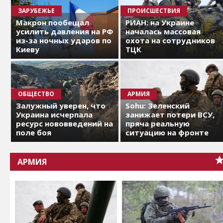
ЗАРУБЕЖЬЕ
ПРОИСШЕСТВИЯ
Макрон пообещал
РИАН: на Украине
усилить давления на РФ
началась массовая
из-за ночных ударов по
охота на сотрудников
Киеву
ТЦК
ОБЩЕСТВО
АРМИЯ
Залужный уверен, что
Sohu: Зеленский
Украина исчерпала
занижает потери ВСУ,
ресурс нововведений на
пряча реальную
поле боя
ситуацию на фронте
АРМИЯ