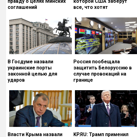
правду о целях Минских
которой США заберут
соглашений
все, что хотят
В Госдуме назвали
Россия пообещала
украинские порты
защитить Белоруссию в
законной целью для
случае провокаций на
ударов
границе
Власти Крыма назвали
KP.RU: Трамп применил