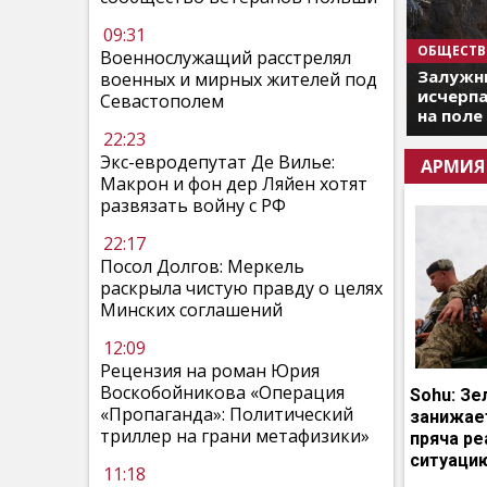
09:31
ОБЩЕСТВ
Военнослужащий расстрелял
Залужны
военных и мирных жителей под
исчерпа
Севастополем
на поле
22:23
Экс-евродепутат Де Вилье:
АРМИЯ
Макрон и фон дер Ляйен хотят
развязать войну с РФ
22:17
Посол Долгов: Меркель
раскрыла чистую правду о целях
Минских соглашений
12:09
Рецензия на роман Юрия
Воскобойникова «Операция
Sohu: Зе
«Пропаганда»: Политический
занижает
триллер на грани метафизики»
пряча р
ситуаци
11:18