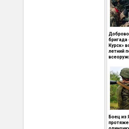
Доброво
бригада
Курск» в
летний п
всеоруж
Боец из 
протяже
одиночк