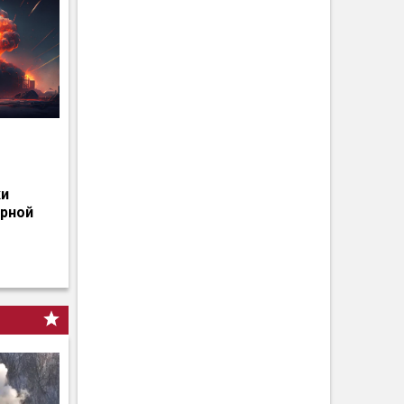
о
ки
ерной