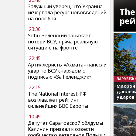
22:46
Залужный уверен, что Украина
The
исчерпала ресурс нововведений
рей
на поле боя
23:30
Sohu: Зеленский занижает
потери ВСУ, пряча реальную
ситуацию на фронте
22:45
Артиллеристы «Ахмата» нанесли
удар по ВСУ снарядом с
подписью «За Геленджик»
ЗАРУБЕЖ
Макрон
22:15
давлени
The National Interest: РФ
ударов 
возглавляет рейтинг
сильнейших ВВС Европы
10:49
Депутат Саратовской облдумы
Калинин призвал к совести
сообщество ветеранов Польши