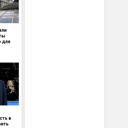
али
рты
ю для
сть в
вить