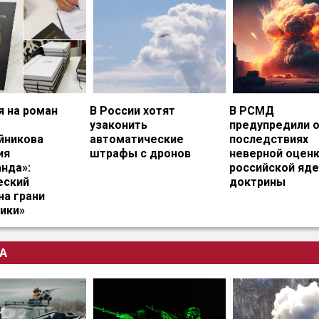
я на роман
В России хотят
В РСМД
узаконить
предупредили 
йникова
автоматические
последствиях
ия
штрафы с дронов
неверной оцен
нда»:
российской яд
еский
доктрины
на грани
ики»
А