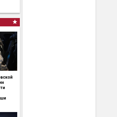
овской
ин
сти
ьши