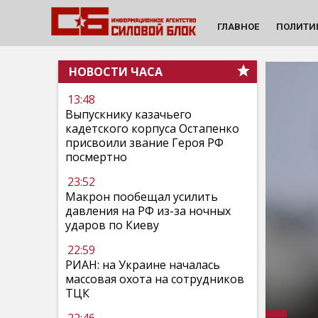
ГЛАВНОЕ
ПОЛИТИ
НОВОСТИ ЧАСА
13:48
Выпускнику казачьего
кадетского корпуса Остапенко
присвоили звание Героя РФ
посмертно
23:52
Макрон пообещал усилить
давления на РФ из-за ночных
ударов по Киеву
22:59
РИАН: на Украине началась
массовая охота на сотрудников
ТЦК