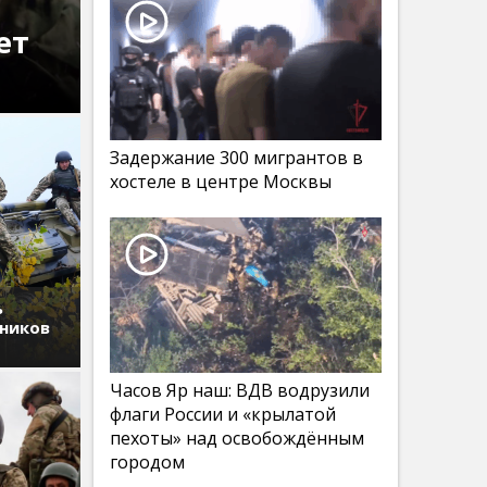
ет
Задержание 300 мигрантов в
хостеле в центре Москвы
ь
дников
Часов Яр наш: ВДВ водрузили
флаги России и «крылатой
пехоты» над освобождённым
городом