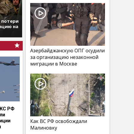
т потери
ацию на
Азербайджанскую ОПГ осудили
за организацию незаконной
миграции в Москве
КС РФ
мли
иции
Как ВС РФ освобождали
и
Малиновку