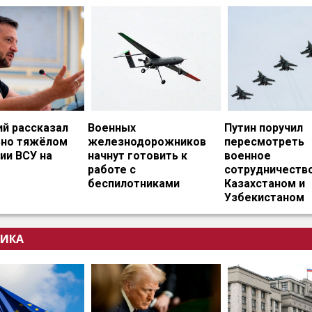
ий рассказал
Военных
Путин поручил
ьно тяжёлом
железнодорожников
пересмотреть
ии ВСУ на
начнут готовить к
военное
работе с
сотрудничество
беспилотниками
Казахстаном и
Узбекистаном
ИКА