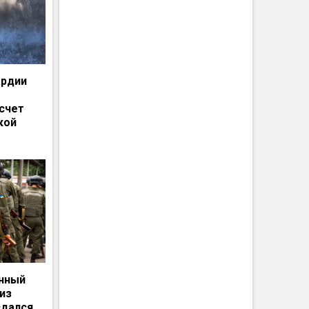
ардии
счет
кой
енный
из
сдался