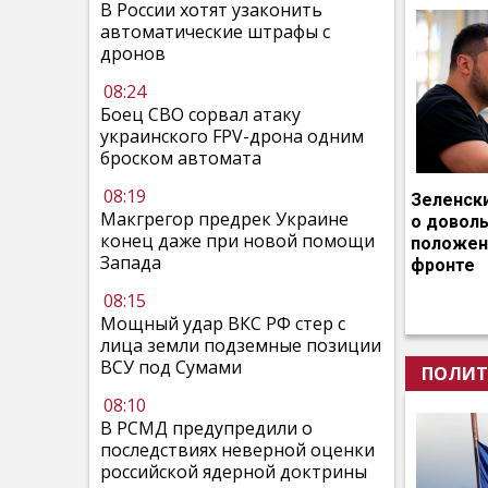
В России хотят узаконить
автоматические штрафы с
дронов
08:24
Боец СВО сорвал атаку
украинского FPV-дрона одним
броском автомата
08:19
Зеленск
Макгрегор предрек Украине
о довол
конец даже при новой помощи
положен
Запада
фронте
08:15
Мощный удар ВКС РФ стер с
лица земли подземные позиции
ВСУ под Сумами
ПОЛИТ
08:10
В РСМД предупредили о
последствиях неверной оценки
российской ядерной доктрины