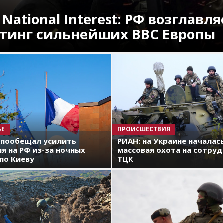
 National Interest: РФ возглавля
тинг сильнейших ВВС Европы
ЬЕ
ПРОИСШЕСТВИЯ
 пообещал усилить
РИАН: на Украине началас
я на РФ из-за ночных
массовая охота на сотру
по Киеву
ТЦК