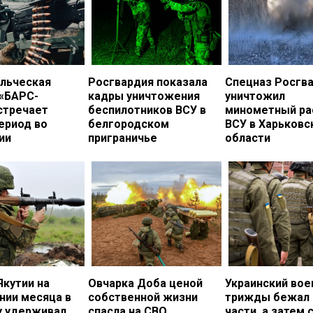
льческая
Росгвардия показала
Спецназ Росгв
 «БАРС-
кадры уничтожения
уничтожил
стречает
беспилотников ВСУ в
минометный ра
ериод во
белгородском
ВСУ в Харьковс
ии
приграничье
области
Якутии на
Овчарка Доба ценой
Украинский во
нии месяца в
собственной жизни
трижды бежал 
у удерживал
спасла на СВО
части, а затем 