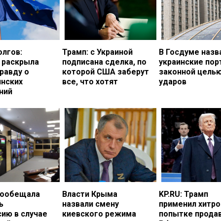
олгов:
Трамп: с Украиной
В Госдуме назв
 раскрыла
подписана сделка, по
украинские по
равду о
которой США заберут
законной цель
инских
все, что хотят
ударов
ний
пообещала
Власти Крыма
KP.RU: Трамп
ь
назвали смену
применил хитро
ию в случае
киевского режима
попытке прода