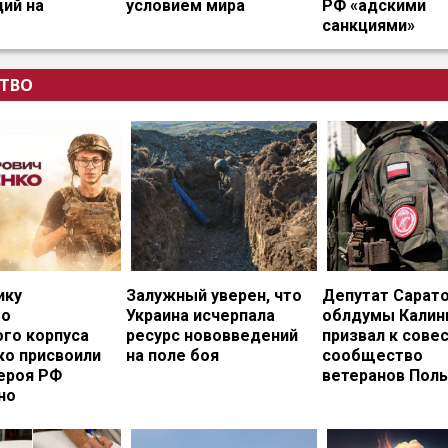
ий на
условием мира
РФ «адскими
санкциями»
ТВО
ику
Залужный уверен, что
Депутат Сарат
го
Украина исчерпала
облдумы Калин
ого корпуса
ресурс нововведений
призвал к сове
ко присвоили
на поле боя
сообщество
ероя РФ
ветеранов Пол
но