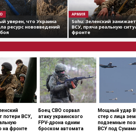
О
АРМИЯ
й уверен, что Украина
Sohu: Зеленский занижае
ла ресурс нововведений
ВСУ, пряча реальную ситу
 боя
фронте
ленский
Боец СВО сорвал
Мощный удар В
 потери ВСУ,
атаку украинского
стер с лица зе
еальную
FPV-дрона одним
подземные поз
ю на фронте
броском автомата
ВСУ под Сумам