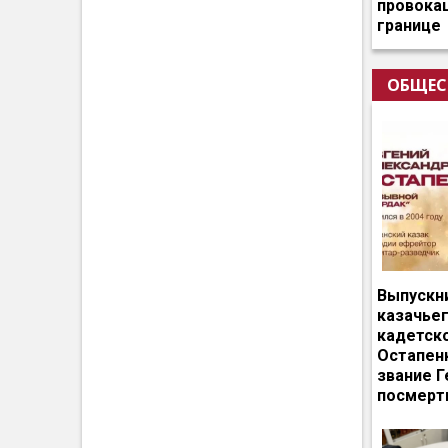
провокац
границе
ОБЩЕС
Выпускн
казачье
кадетск
Остапен
звание Г
посмерт