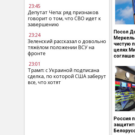
23:45
Депутат Чепа: ряд признаков
говорит о том, что СВО идет к
завершению
Посол Д
23:24
Меркель
Зеленский рассказал о довольно
чистую п
тяжёлом положении ВСУ на
целях М
фронте
соглаше
23:01
Трамп: с Украиной подписана
сделка, по которой США заберут
все, что хотят
Россия 
защитит
Белорусс