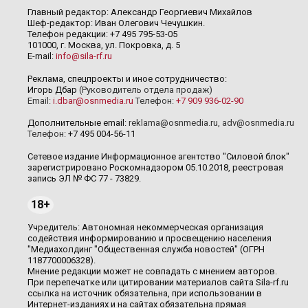
Главный редактор: Александр Георгиевич Михайлов
Шеф-редактор: Иван Олегович Чечушкин.
Телефон редакции: +7 495 795-53-05
101000, г. Москва, ул. Покровка, д. 5
E-mail:
info@sila-rf.ru
Реклама, спецпроекты и иное сотрудничество:
Игорь Дбар
(Руководитель отдела продаж)
Email:
i.dbar@osnmedia.ru
Телефон:
+7 909 936-02-90
Дополнительные email:
reklama@osnmedia.ru
,
adv@osnmedia.ru
Телефон:
+7 495 004-56-11
Сетевое издание Информационное агентство "Силовой блок"
зарегистрировано Роскомнадзором 05.10.2018, реестровая
запись ЭЛ № ФС 77 - 73829.
18+
Учредитель: Автономная некоммерческая организация
содействия информированию и просвещению населения
"Медиахолдинг "Общественная служба новостей" (ОГРН
1187700006328).
Мнение редакции может не совпадать с мнением авторов.
При перепечатке или цитировании материалов сайта Sila-rf.ru
ссылка на источник обязательна, при использовании в
Интернет-изданиях и на сайтах обязательна прямая