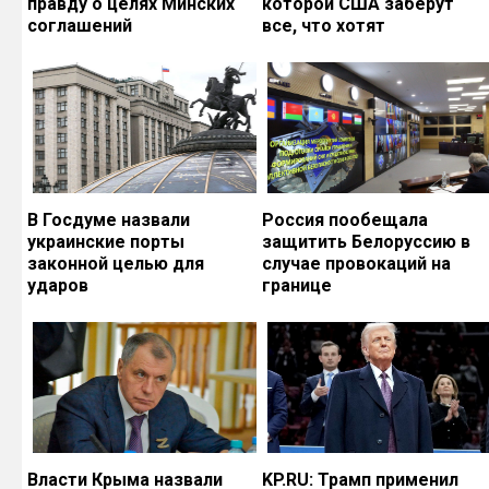
правду о целях Минских
которой США заберут
соглашений
все, что хотят
В Госдуме назвали
Россия пообещала
украинские порты
защитить Белоруссию в
законной целью для
случае провокаций на
ударов
границе
Власти Крыма назвали
KP.RU: Трамп применил