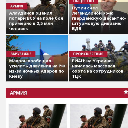
ОБЩЕСТВО
АРМИЯ
Путин счел
Алаудинов оценил
легендарной 76-ю
потери ВСУ на поле боя
гвардейскую десантно-
примерно в 2,5 млн
штурмовую дивизию
человек
ВДВ
ЗАРУБЕЖЬЕ
ПРОИСШЕСТВИЯ
Макрон пообещал
РИАН: на Украине
усилить давления на РФ
началась массовая
из-за ночных ударов по
охота на сотрудников
Киеву
ТЦК
АРМИЯ