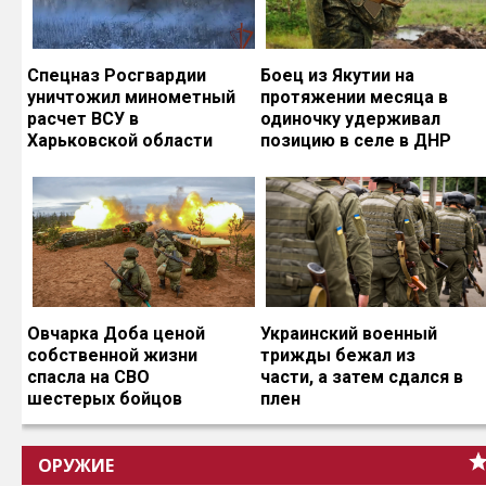
Спецназ Росгвардии
Боец из Якутии на
уничтожил минометный
протяжении месяца в
расчет ВСУ в
одиночку удерживал
Харьковской области
позицию в селе в ДНР
Овчарка Доба ценой
Украинский военный
собственной жизни
трижды бежал из
спасла на СВО
части, а затем сдался в
шестерых бойцов
плен
ОРУЖИЕ