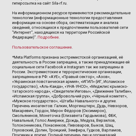
гиперссылка на сайт Sila-rf.ru.
На информационном ресурсе применяются рекомендательные
технологии (информационные технологии предоставления
информации на основе сбора, систематизации и анализа
сведений, относящихся к предпочтениям пользователей сети
"Интернет", находящихся на территории Российской
Федерации)".
Подробнее
.
Пользовательское соглашение
.
*Meta Platforms признана экстремистской организацией, её
деятельность в России запрещена, а также принадлежащие ей
социальные сети Facebook и Instagram так же запрещены в
России. Экстремистские и террористические организации,
запрещенные в РФ: «АУЕ», «Правый сектор», «Азов»,
«Украинская повстанческая армия», «ИГИЛ» (ИГ, Исламское
государство), «Аль-Каида», «УНА-УНСО», «Меджлис крымско-
татарского народа», «Свидетели Иеговы», «Движение Талибан»,
«Исламская группа», «Добровольчий рух», «Чёрный комитет»,
«Мужское государство», «Штабы Навального» и другие.
Перечень иноагентов: Галкин, Моргенштерн, Дудь, Невзоров,
Макаревич, Гордон, Мирон Фёдоров (Оксимирон),
Смольянинов, Монеточка (Елизавета Гардымова), ФБК,
Навальный, Голос Америки, Дождь, Медуза, Верзилов,
Толоконникова, Понасенков, Пивоваров, Быков, Шац,
Глуховский, Долин, Троицкий, Земфира, Гудков, Варламов,
Прусикин и другие. Полный перечень лиц и организаций,