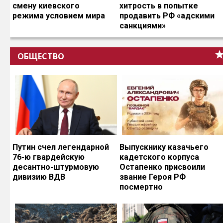
смену киевского
хитрость в попытке
режима условием мира
продавить РФ «адскими
санкциями»
ОБЩЕСТВО
Путин счел легендарной
Выпускнику казачьего
76-ю гвардейскую
кадетского корпуса
десантно-штурмовую
Остапенко присвоили
дивизию ВДВ
звание Героя РФ
посмертно