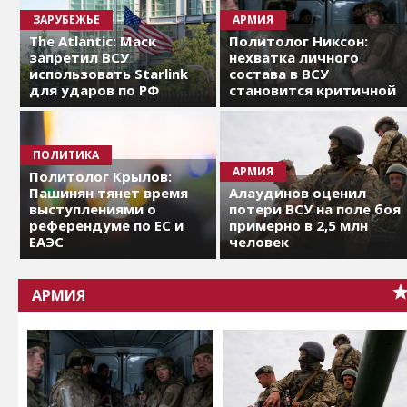
ЗАРУБЕЖЬЕ
АРМИЯ
The Atlantic: Маск
Политолог Никсон:
запретил ВСУ
нехватка личного
использовать Starlink
состава в ВСУ
для ударов по РФ
становится критичной
ПОЛИТИКА
АРМИЯ
Политолог Крылов:
Пашинян тянет время
Алаудинов оценил
выступлениями о
потери ВСУ на поле боя
референдуме по ЕС и
примерно в 2,5 млн
ЕАЭС
человек
АРМИЯ