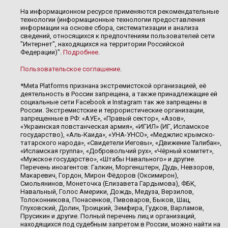
На информационном ресурсе применяются рекомендательные
технологии (информационные технологии предоставления
информации на основе сбора, систематизации и анализа
сведений, относящихся к предпочтениям пользователей сети
"Интернет", находящихся на территории Российской
Федерации)".
Подробнее
.
Пользовательское соглашение
.
*Meta Platforms признана экстремистской организацией, её
деятельность в России запрещена, а также принадлежащие ей
социальные сети Facebook и Instagram так же запрещены в
России. Экстремистские и террористические организации,
запрещенные в РФ: «АУЕ», «Правый сектор», «Азов»,
«Украинская повстанческая армия», «ИГИЛ» (ИГ, Исламское
государство), «Аль-Каида», «УНА-УНСО», «Меджлис крымско-
татарского народа», «Свидетели Иеговы», «Движение Талибан»,
«Исламская группа», «Добровольчий рух», «Чёрный комитет»,
«Мужское государство», «Штабы Навального» и другие.
Перечень иноагентов: Галкин, Моргенштерн, Дудь, Невзоров,
Макаревич, Гордон, Мирон Фёдоров (Оксимирон),
Смольянинов, Монеточка (Елизавета Гардымова), ФБК,
Навальный, Голос Америки, Дождь, Медуза, Верзилов,
Толоконникова, Понасенков, Пивоваров, Быков, Шац,
Глуховский, Долин, Троицкий, Земфира, Гудков, Варламов,
Прусикин и другие. Полный перечень лиц и организаций,
находящихся под судебным запретом в России, можно найти на