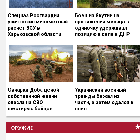
Спецназ Росгвардии
Боец из Якутии на
уничтожил минометный
протяжении месяца в
расчет ВСУ в
одиночку удерживал
Харьковской области
позицию в селе в ДНР
Овчарка Доба ценой
Украинский военный
собственной жизни
трижды бежал из
спасла на СВО
части, а затем сдался в
шестерых бойцов
плен
ОРУЖИЕ