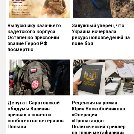
Выпускнику казачьего
Залужный уверен, что
кадетского корпуса
Украина исчерпала
Остапенко присвоили
ресурс нововведений на
звание Героя РФ
поле боя
посмертно
Депутат Саратовской
Рецензия на роман
облдумы Калинин
Юрия Воскобойникова
призвал к совести
«Операция
сообщество ветеранов
«Пропаганда»:
Польши
Политический триллер
на грани метафизики»