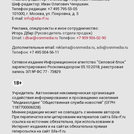
Шеф-редактор: Иван Олегович Чечушкин.
Телефон редакции: +7 495 795-53-05
101000, г. Москва, ул. Покровка, д. 5
E-mail:
info@sila-rf.ru
Реклама, спецпроекты и иное сотрудничество:
Игорь Дбар
(Руководитель отдела продаж)
Email:
i.dbar@osnmedia.ru
Телефон:
+7 909 936-02-90
Дополнительные email:
reklama@osnmedia.ru
,
adv@osnmedia.ru
Телефон:
+7 495 004-56-11
Сетевое издание Информационное агентство "Силовой блок"
зарегистрировано Роскомнадзором 05.10.2018, реестровая
запись ЭЛ № ФС 77 - 73829.
18+
Учредитель: Автономная некоммерческая организация
содействия информированию и просвещению населения
"Медиахолдинг "Общественная служба новостей" (ОГРН
1187700006328).
Мнение редакции может не совпадать с мнением авторов.
При перепечатке или цитировании материалов сайта Sila-rf.ru
ссылка на источник обязательна, при использовании в
Интернет-изданиях и на сайтах обязательна прямая
гиперссылка на сайт Sila-rf.ru.