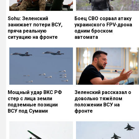
Sohu: Зеленский
Боец СВО сорвал атаку
занижает потери ВСУ,
украинского FPV-дрона
пряча реальную
одним броском
ситуацию на фронте
автомата
Мощный удар ВКС РФ
Зеленский рассказал о
стер с лица земли
довольно тяжёлом
подземные позиции
положении ВСУ на
ВСУ под Сумами
фронте