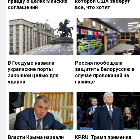
правду о целях Минских
которой США заберут
соглашений
все, что хотят
В Госдуме назвали
Россия пообещала
украинские порты
защитить Белоруссию в
законной целью для
случае провокаций на
ударов
границе
Власти Крыма назвали
KP.RU: Трамп применил