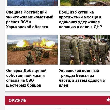
Спецназ Росгвардии
Боец из Якутии на
уничтожил минометный
протяжении месяца в
расчет ВСУ в
одиночку удерживал
Харьковской области
позицию в селе в ДНР
Овчарка Доба ценой
Украинский военный
собственной жизни
трижды бежал из
спасла на СВО
части, а затем сдался в
шестерых бойцов
плен
ОРУЖИЕ