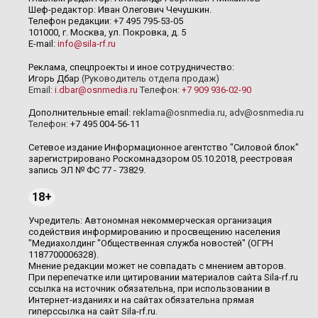
Шеф-редактор: Иван Олегович Чечушкин.
Телефон редакции: +7 495 795-53-05
101000, г. Москва, ул. Покровка, д. 5
E-mail:
info@sila-rf.ru
Реклама, спецпроекты и иное сотрудничество:
Игорь Дбар
(Руководитель отдела продаж)
Email:
i.dbar@osnmedia.ru
Телефон:
+7 909 936-02-90
Дополнительные email:
reklama@osnmedia.ru
,
adv@osnmedia.ru
Телефон:
+7 495 004-56-11
Сетевое издание Информационное агентство "Силовой блок"
зарегистрировано Роскомнадзором 05.10.2018, реестровая
запись ЭЛ № ФС 77 - 73829.
18+
Учредитель: Автономная некоммерческая организация
содействия информированию и просвещению населения
"Медиахолдинг "Общественная служба новостей" (ОГРН
1187700006328).
Мнение редакции может не совпадать с мнением авторов.
При перепечатке или цитировании материалов сайта Sila-rf.ru
ссылка на источник обязательна, при использовании в
Интернет-изданиях и на сайтах обязательна прямая
гиперссылка на сайт Sila-rf.ru.