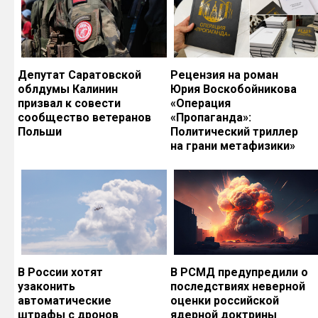
Депутат Саратовской
Рецензия на роман
облдумы Калинин
Юрия Воскобойникова
призвал к совести
«Операция
сообщество ветеранов
«Пропаганда»:
Польши
Политический триллер
на грани метафизики»
В России хотят
В РСМД предупредили о
узаконить
последствиях неверной
автоматические
оценки российской
штрафы с дронов
ядерной доктрины