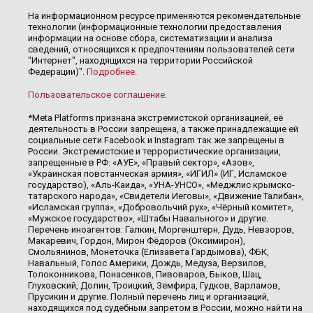
На информационном ресурсе применяются рекомендательные
технологии (информационные технологии предоставления
информации на основе сбора, систематизации и анализа
сведений, относящихся к предпочтениям пользователей сети
"Интернет", находящихся на территории Российской
Федерации)".
Подробнее
.
Пользовательское соглашение
.
*Meta Platforms признана экстремистской организацией, её
деятельность в России запрещена, а также принадлежащие ей
социальные сети Facebook и Instagram так же запрещены в
России. Экстремистские и террористические организации,
запрещенные в РФ: «АУЕ», «Правый сектор», «Азов»,
«Украинская повстанческая армия», «ИГИЛ» (ИГ, Исламское
государство), «Аль-Каида», «УНА-УНСО», «Меджлис крымско-
татарского народа», «Свидетели Иеговы», «Движение Талибан»,
«Исламская группа», «Добровольчий рух», «Чёрный комитет»,
«Мужское государство», «Штабы Навального» и другие.
Перечень иноагентов: Галкин, Моргенштерн, Дудь, Невзоров,
Макаревич, Гордон, Мирон Фёдоров (Оксимирон),
Смольянинов, Монеточка (Елизавета Гардымова), ФБК,
Навальный, Голос Америки, Дождь, Медуза, Верзилов,
Толоконникова, Понасенков, Пивоваров, Быков, Шац,
Глуховский, Долин, Троицкий, Земфира, Гудков, Варламов,
Прусикин и другие. Полный перечень лиц и организаций,
находящихся под судебным запретом в России, можно найти на