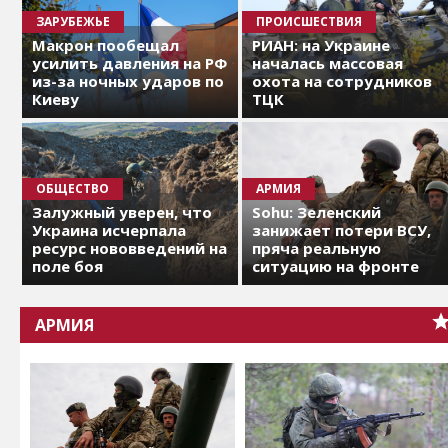
ЗАРУБЕЖЬЕ
ПРОИСШЕСТВИЯ
Макрон пообещал
РИАН: на Украине
усилить давления на РФ
началась массовая
из-за ночных ударов по
охота на сотрудников
Киеву
ТЦК
ОБЩЕСТВО
АРМИЯ
Залужный уверен, что
Sohu: Зеленский
Украина исчерпала
занижает потери ВСУ,
ресурс нововведений на
пряча реальную
поле боя
ситуацию на фронте
АРМИЯ