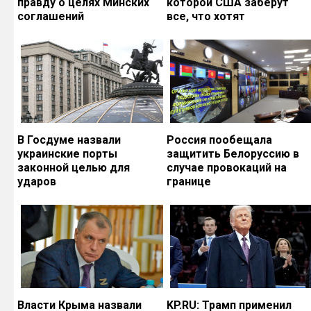
правду о целях Минских
которой США заберут
соглашений
все, что хотят
В Госдуме назвали
Россия пообещала
украинские порты
защитить Белоруссию в
законной целью для
случае провокаций на
ударов
границе
Власти Крыма назвали
KP.RU: Трамп применил