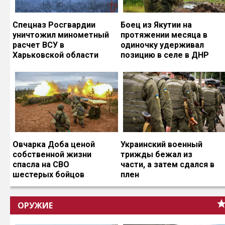
Спецназ Росгвардии
Боец из Якутии на
уничтожил минометный
протяжении месяца в
расчет ВСУ в
одиночку удерживал
Харьковской области
позицию в селе в ДНР
Овчарка Доба ценой
Украинский военный
собственной жизни
трижды бежал из
спасла на СВО
части, а затем сдался в
шестерых бойцов
плен
ОРУЖИЕ