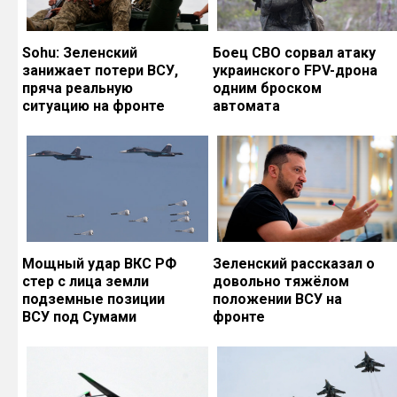
Sohu: Зеленский
Боец СВО сорвал атаку
занижает потери ВСУ,
украинского FPV-дрона
пряча реальную
одним броском
ситуацию на фронте
автомата
Мощный удар ВКС РФ
Зеленский рассказал о
стер с лица земли
довольно тяжёлом
подземные позиции
положении ВСУ на
ВСУ под Сумами
фронте