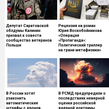
Депутат Саратовской
Рецензия на роман
облдумы Калинин
Юрия Воскобойникова
призвал к совести
«Операция
сообщество ветеранов
«Пропаганда»:
Польши
Политический триллер
на грани метафизики»
В России хотят
В РСМД предупредили о
узаконить
последствиях неверной
автоматические
оценки российской
штрафы с дронов
ядерной доктрины