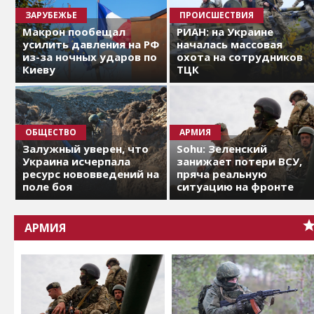
ЗАРУБЕЖЬЕ
ПРОИСШЕСТВИЯ
Макрон пообещал
РИАН: на Украине
усилить давления на РФ
началась массовая
из-за ночных ударов по
охота на сотрудников
Киеву
ТЦК
ОБЩЕСТВО
АРМИЯ
Залужный уверен, что
Sohu: Зеленский
Украина исчерпала
занижает потери ВСУ,
ресурс нововведений на
пряча реальную
поле боя
ситуацию на фронте
АРМИЯ