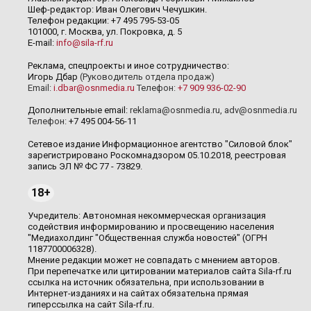
Шеф-редактор: Иван Олегович Чечушкин.
Телефон редакции: +7 495 795-53-05
101000, г. Москва, ул. Покровка, д. 5
E-mail:
info@sila-rf.ru
Реклама, спецпроекты и иное сотрудничество:
Игорь Дбар
(Руководитель отдела продаж)
Email:
i.dbar@osnmedia.ru
Телефон:
+7 909 936-02-90
Дополнительные email:
reklama@osnmedia.ru
,
adv@osnmedia.ru
Телефон:
+7 495 004-56-11
Сетевое издание Информационное агентство "Силовой блок"
зарегистрировано Роскомнадзором 05.10.2018, реестровая
запись ЭЛ № ФС 77 - 73829.
18+
Учредитель: Автономная некоммерческая организация
содействия информированию и просвещению населения
"Медиахолдинг "Общественная служба новостей" (ОГРН
1187700006328).
Мнение редакции может не совпадать с мнением авторов.
При перепечатке или цитировании материалов сайта Sila-rf.ru
ссылка на источник обязательна, при использовании в
Интернет-изданиях и на сайтах обязательна прямая
гиперссылка на сайт Sila-rf.ru.