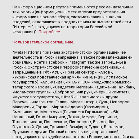
На информационном ресурсе применяются рекомендательные
технологии (информационные технологии предоставления
информации на основе сбора, систематизации и анализа
сведений, относящихся к предпочтениям пользователей сети
"Интернет", находящихся на территории Российской
Федерации)".
Подробнее
.
Пользовательское соглашение
.
*Meta Platforms признана экстремистской организацией, её
деятельность в России запрещена, а также принадлежащие ей
социальные сети Facebook и Instagram так же запрещены в
России. Экстремистские и террористические организации,
запрещенные в РФ: «АУЕ», «Правый сектор», «Азов»,
«Украинская повстанческая армия», «ИГИЛ» (ИГ, Исламское
государство), «Аль-Каида», «УНА-УНСО», «Меджлис крымско-
татарского народа», «Свидетели Иеговы», «Движение Талибан»,
«Исламская группа», «Добровольчий рух», «Чёрный комитет»,
«Мужское государство», «Штабы Навального» и другие.
Перечень иноагентов: Галкин, Моргенштерн, Дудь, Невзоров,
Макаревич, Гордон, Мирон Фёдоров (Оксимирон),
Смольянинов, Монеточка (Елизавета Гардымова), ФБК,
Навальный, Голос Америки, Дождь, Медуза, Верзилов,
Толоконникова, Понасенков, Пивоваров, Быков, Шац,
Глуховский, Долин, Троицкий, Земфира, Гудков, Варламов,
Прусикин и другие. Полный перечень лиц и организаций,
находящихся под судебным запретом в России, можно найти на