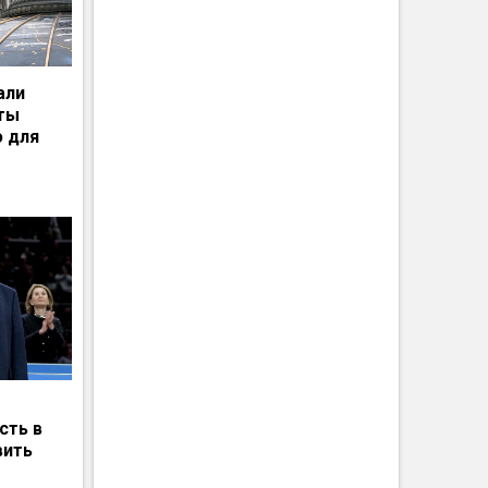
али
рты
ю для
сть в
вить