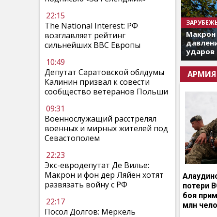
22:15
ЗАРУБЕЖ
The National Interest: РФ
Макрон
возглавляет рейтинг
давлени
сильнейших ВВС Европы
ударов 
10:49
Депутат Саратовской облдумы
АРМИЯ
Калинин призвал к совести
сообщество ветеранов Польши
09:31
Военнослужащий расстрелял
военных и мирных жителей под
Севастополем
22:23
Экс-евродепутат Де Вилье:
Макрон и фон дер Ляйен хотят
Алаудин
развязать войну с РФ
потери В
боя прим
22:17
млн чел
Посол Долгов: Меркель