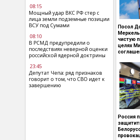
08:15
Мощный удар ВКС РФ стер с
лица земли подземные позиции
ВСУ под Сумами
Посол Д
Меркель
08:10
чистую п
В РСМД предупредили о
целях М
последствиях неверной оценки
соглаше
российской ядерной доктрины
23:45
Депутат Чепа: ряд признаков
говорит о том, что СВО идет к
завершению
Россия 
защитит
Белорусс
провокац