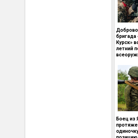
Доброво
бригада
Курск» в
летний п
всеоруж
Боец из 
протяже
одиночк
позицию 