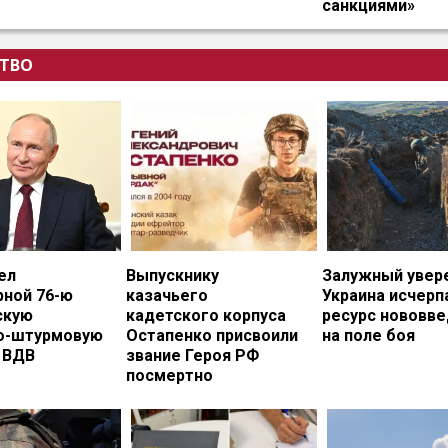
санкциями»
ТВО
ел
Выпускнику
Залужный увере
рной 76-ю
казачьего
Украина исчерп
скую
кадетского корпуса
ресурс нововв
о-штурмовую
Остапенко присвоили
на поле боя
 ВДВ
звание Героя РФ
посмертно