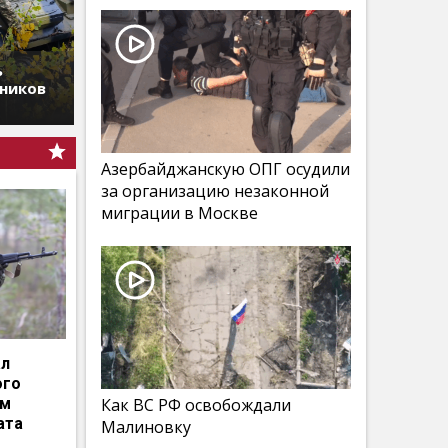
ь
дников
Азербайджанскую ОПГ осудили
за организацию незаконной
миграции в Москве
ал
ого
им
Как ВС РФ освобождали
ата
Малиновку