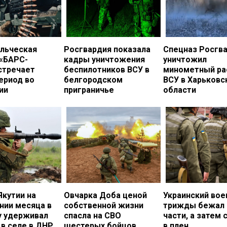
льческая
Росгвардия показала
Спецназ Росгв
 «БАРС-
кадры уничтожения
уничтожил
стречает
беспилотников ВСУ в
минометный ра
ериод во
белгородском
ВСУ в Харьковс
ии
приграничье
области
Якутии на
Овчарка Доба ценой
Украинский во
нии месяца в
собственной жизни
трижды бежал 
у удерживал
спасла на СВО
части, а затем 
в селе в ДНР
шестерых бойцов
в плен