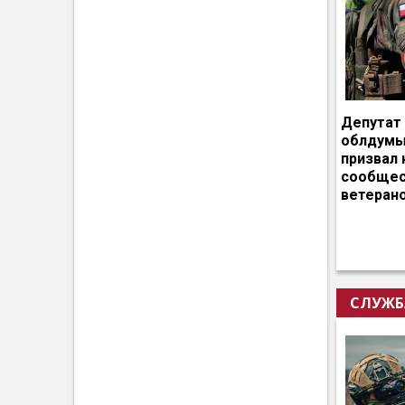
Депутат
облдумы
призвал 
сообщес
ветеран
СЛУЖБ