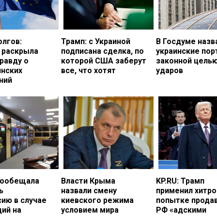
олгов:
Трамп: с Украиной
В Госдуме назв
 раскрыла
подписана сделка, по
украинские по
равду о
которой США заберут
законной цель
инских
все, что хотят
ударов
ний
пообещала
Власти Крыма
KP.RU: Трамп
ь
назвали смену
применил хитро
ию в случае
киевского режима
попытке прода
ий на
условием мира
РФ «адскими