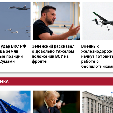
удар ВКС РФ
Зеленский рассказал
Военных
ица земли
о довольно тяжёлом
железнодорож
ые позиции
положении ВСУ на
начнут готовит
 Сумами
фронте
работе с
беспилотникам
ИКА