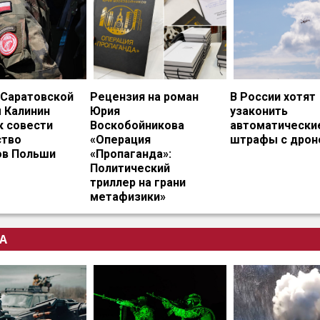
 Саратовской
Рецензия на роман
В России хотят
 Калинин
Юрия
узаконить
к совести
Воскобойникова
автоматически
тво
«Операция
штрафы с дрон
ов Польши
«Пропаганда»:
Политический
триллер на грани
метафизики»
А