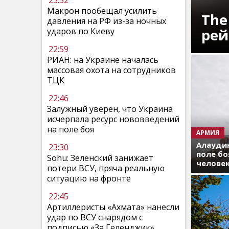
23:52
Макрон пообещал усилить
The
давления на РФ из-за ночных
рей
ударов по Киеву
22:59
РИАН: на Украине началась
массовая охота на сотрудников
ТЦК
22:46
Залужный уверен, что Украина
исчерпала ресурс нововведений
на поле боя
АРМИЯ
Алаудин
23:30
поле бо
Sohu: Зеленский занижает
челове
потери ВСУ, пряча реальную
ситуацию на фронте
22:45
Артиллеристы «Ахмата» нанесли
удар по ВСУ снарядом с
подписью «За Геленджик»