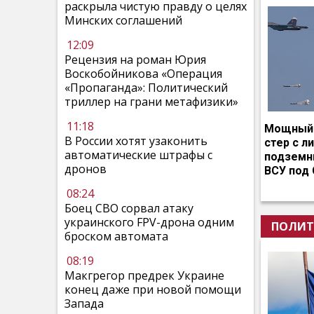
раскрыла чистую правду о целях
Минских соглашений
12:09
Рецензия на роман Юрия
Воскобойникова «Операция
«Пропаганда»: Политический
триллер на грани метафизики»
11:18
Мощный 
В России хотят узаконить
стер с л
автоматические штрафы с
подземн
дронов
ВСУ под
08:24
Боец СВО сорвал атаку
украинского FPV-дрона одним
ПОЛИТ
броском автомата
08:19
Макгрегор предрек Украине
конец даже при новой помощи
Запада