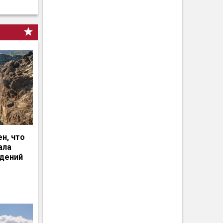
н, что
ала
едений