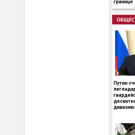
границе
ОБЩЕС
Путин сч
легенда
гвардей
десантн
дивизию