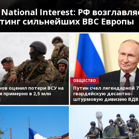
 National Interest: РФ возглавля
тинг сильнейших ВВС Европы
ОБЩЕСТВО
ов оценил потери ВСУ на
Путин счел легендарной 
я примерно в 2,5 млн
гвардейскую десантно-
к
штурмовую дивизию ВДВ