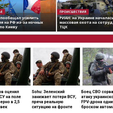
ЬЕ
ПРОИСШЕСТВИЯ
 пообещал усилить
РИАН: на Украине началас
я на РФ из-за ночных
массовая охота на сотру
по Киеву
ТЦК
ов оценил
Sohu: Зеленский
Боец СВО сорв
СУ на поле
занижает потери ВСУ,
атаку украинск
ерно в 2,5
пряча реальную
FPV-дрона одн
овек
ситуацию на фронте
броском автом