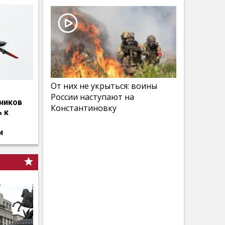
От них не укрыться: воины
России наступают на
ников
Константиновку
ь к
и