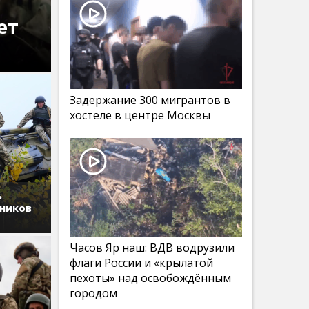
ет
Задержание 300 мигрантов в
хостеле в центре Москвы
ь
дников
Часов Яр наш: ВДВ водрузили
флаги России и «крылатой
пехоты» над освобождённым
городом