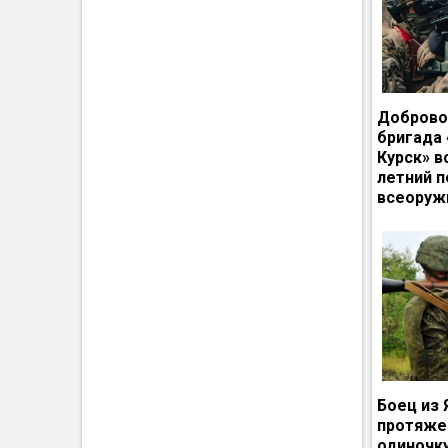
Доброво
бригада
Курск» в
летний п
всеоруж
Боец из 
протяже
одиночк