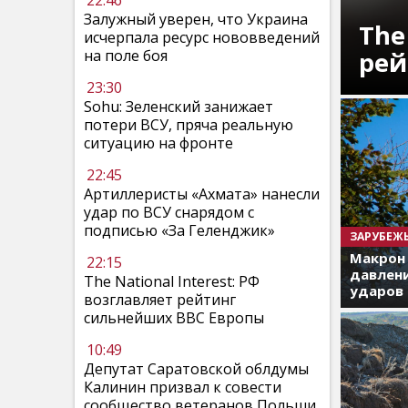
22:46
Залужный уверен, что Украина
The
исчерпала ресурс нововведений
рей
на поле боя
23:30
Sohu: Зеленский занижает
потери ВСУ, пряча реальную
ситуацию на фронте
22:45
Артиллеристы «Ахмата» нанесли
удар по ВСУ снарядом с
подписью «За Геленджик»
ЗАРУБЕЖ
Макрон
22:15
давлени
The National Interest: РФ
ударов 
возглавляет рейтинг
сильнейших ВВС Европы
10:49
Депутат Саратовской облдумы
Калинин призвал к совести
сообщество ветеранов Польши