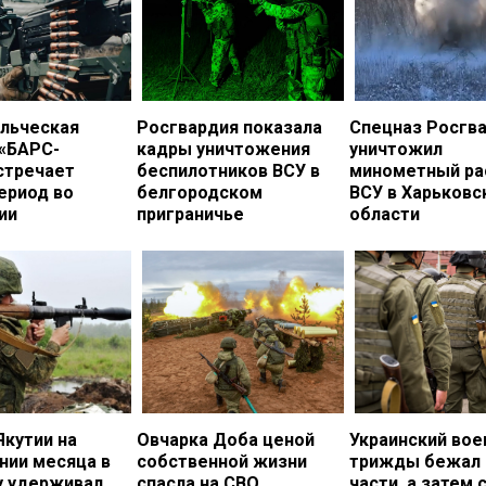
льческая
Росгвардия показала
Спецназ Росгв
 «БАРС-
кадры уничтожения
уничтожил
стречает
беспилотников ВСУ в
минометный ра
ериод во
белгородском
ВСУ в Харьковс
ии
приграничье
области
Якутии на
Овчарка Доба ценой
Украинский во
нии месяца в
собственной жизни
трижды бежал 
у удерживал
спасла на СВО
части, а затем 