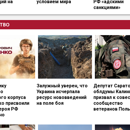
ий на
условием мира
РФ «адскими
санкциями»
ТВО
ику
Залужный уверен, что
Депутат Сарат
го
Украина исчерпала
облдумы Калин
ого корпуса
ресурс нововведений
призвал к сове
ко присвоили
на поле боя
сообщество
ероя РФ
ветеранов Пол
но