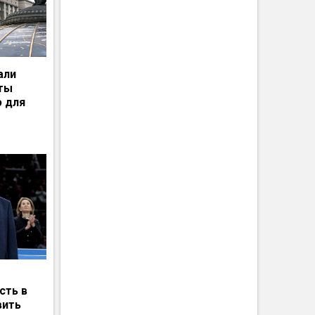
али
рты
ю для
сть в
вить