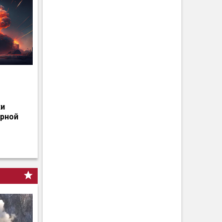
о
ки
ерной