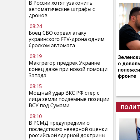
В России хотят узаконить
автоматические штрафы с
дронов
08:24
Боец СВО сорвал атаку
украинского FPV-дрона одним
броском автомата
08:19
Зеленск
Макгрегор предрек Украине
о довол
конец даже при новой помощи
положен
Запада
фронте
08:15
Мощный удар ВКС РФ стер с
лица земли подземные позиции
ВСУ под Сумами
ПОЛИТ
08:10
В РСМД предупредили о
последствиях неверной оценки
российской ядерной доктрины