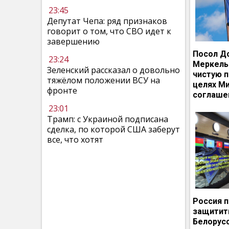
23:45
Депутат Чепа: ряд признаков
говорит о том, что СВО идет к
завершению
Посол Д
23:24
Меркель
Зеленский рассказал о довольно
чистую п
тяжёлом положении ВСУ на
целях М
фронте
соглаше
23:01
Трамп: с Украиной подписана
сделка, по которой США заберут
все, что хотят
Россия 
защитит
Белорусс