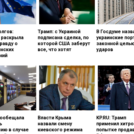
олгов:
Трамп: с Украиной
В Госдуме назв
 раскрыла
подписана сделка, по
украинские по
равду о
которой США заберут
законной цель
инских
все, что хотят
ударов
ний
пообещала
Власти Крыма
KP.RU: Трамп
ь
назвали смену
применил хитро
ию в случае
киевского режима
попытке прода