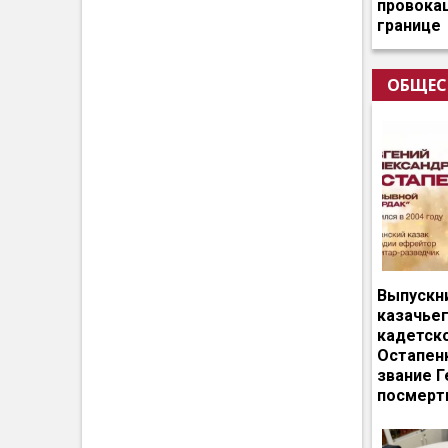
провокац
границе
ОБЩЕС
Выпускн
казачье
кадетск
Остапен
звание Г
посмерт