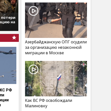
т потери
ацию на
Азербайджанскую ОПГ осудили
за организацию незаконной
миграции в Москве
КС РФ
мли
иции
Как ВС РФ освобождали
и
Малиновку