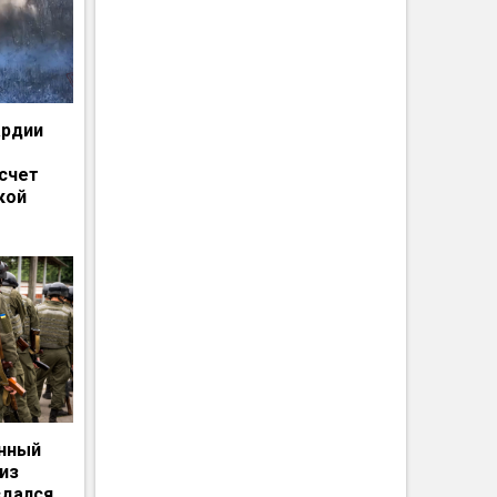
ардии
счет
кой
енный
из
сдался