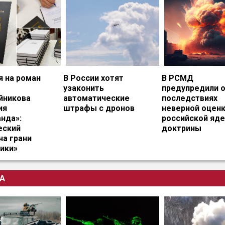
я на роман
В России хотят
В РСМД
узаконить
предупредили 
йникова
автоматические
последствиях
ия
штрафы с дронов
неверной оцен
нда»:
российской яд
еский
доктрины
на грани
ики»
А