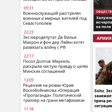
09:31
ОБЩЕСТВ
Военнослужащий расстрелял
Залужны
военных и мирных жителей под
исчерпа
Севастополем
на поле
22:23
Экс-евродепутат Де Вилье:
АРМИЯ
Макрон и фон дер Ляйен хотят
развязать войну с РФ
22:17
Посол Долгов: Меркель
раскрыла чистую правду о целях
Минских соглашений
12:09
Рецензия на роман Юрия
Воскобойникова «Операция
Sohu: Зе
«Пропаганда»: Политический
занижает
триллер на грани метафизики»
пряча р
ситуаци
11:18