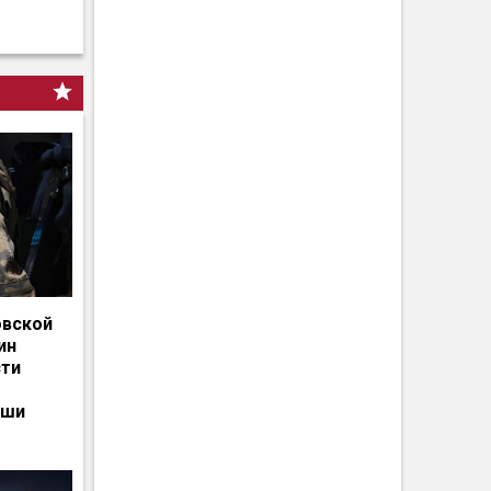
овской
ин
сти
ьши