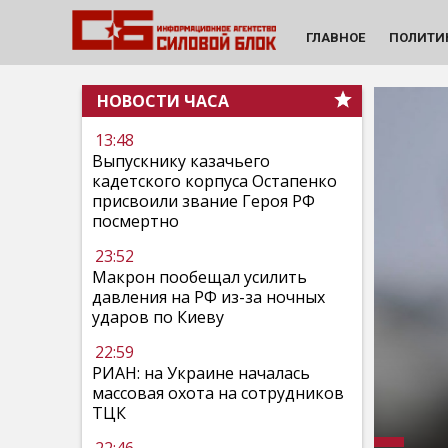
ГЛАВНОЕ
ПОЛИТИ
НОВОСТИ ЧАСА
13:48
Выпускнику казачьего
кадетского корпуса Остапенко
присвоили звание Героя РФ
посмертно
23:52
Макрон пообещал усилить
давления на РФ из-за ночных
ударов по Киеву
22:59
РИАН: на Украине началась
массовая охота на сотрудников
ТЦК