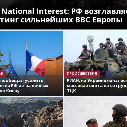
 National Interest: РФ возглавля
тинг сильнейших ВВС Европы
ЬЕ
ПРОИСШЕСТВИЯ
 пообещал усилить
РИАН: на Украине началас
я на РФ из-за ночных
массовая охота на сотру
по Киеву
ТЦК