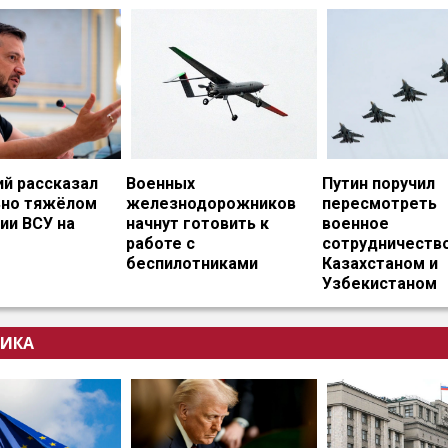
ий рассказал
Военных
Путин поручил
ьно тяжёлом
железнодорожников
пересмотреть
ии ВСУ на
начнут готовить к
военное
работе с
сотрудничество
беспилотниками
Казахстаном и
Узбекистаном
ИКА