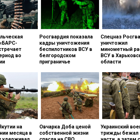
льческая
Росгвардия показала
Спецназ Росгв
 «БАРС-
кадры уничтожения
уничтожил
стречает
беспилотников ВСУ в
минометный ра
ериод во
белгородском
ВСУ в Харьковс
ии
приграничье
области
Якутии на
Овчарка Доба ценой
Украинский во
нии месяца в
собственной жизни
трижды бежал 
у удерживал
спасла на СВО
части, а затем 