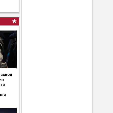
овской
ин
сти
ьши