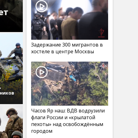
ет
Задержание 300 мигрантов в
хостеле в центре Москвы
ь
дников
Часов Яр наш: ВДВ водрузили
флаги России и «крылатой
пехоты» над освобождённым
городом