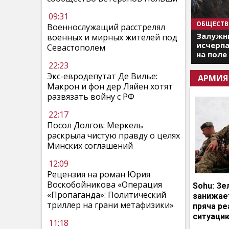
09:31
ОБЩЕСТВ
Военнослужащий расстрелял
Залужны
военных и мирных жителей под
исчерпа
Севастополем
на поле
22:23
Экс-евродепутат Де Вилье:
АРМИЯ
Макрон и фон дер Ляйен хотят
развязать войну с РФ
22:17
Посол Долгов: Меркель
раскрыла чистую правду о целях
Минских соглашений
12:09
Рецензия на роман Юрия
Воскобойникова «Операция
Sohu: Зе
«Пропаганда»: Политический
занижает
триллер на грани метафизики»
пряча р
ситуаци
11:18