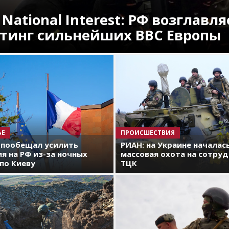
 National Interest: РФ возглавля
тинг сильнейших ВВС Европы
ЬЕ
ПРОИСШЕСТВИЯ
 пообещал усилить
РИАН: на Украине началас
я на РФ из-за ночных
массовая охота на сотру
по Киеву
ТЦК