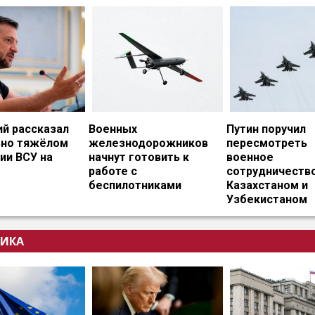
ий рассказал
Военных
Путин поручил
ьно тяжёлом
железнодорожников
пересмотреть
ии ВСУ на
начнут готовить к
военное
работе с
сотрудничество
беспилотниками
Казахстаном и
Узбекистаном
ИКА