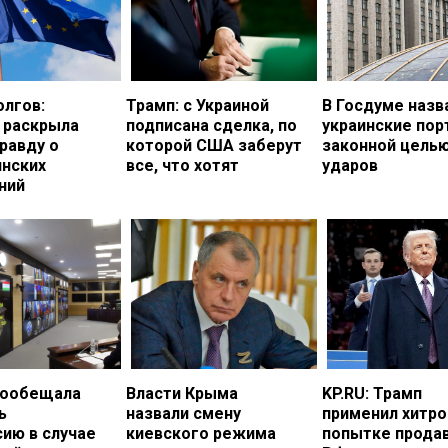
олгов:
Трамп: с Украиной
В Госдуме назв
 раскрыла
подписана сделка, по
украинские по
равду о
которой США заберут
законной цель
инских
все, что хотят
ударов
ний
пообещала
Власти Крыма
KP.RU: Трамп
ь
назвали смену
применил хитро
ию в случае
киевского режима
попытке прода