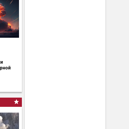
о
ки
ерной