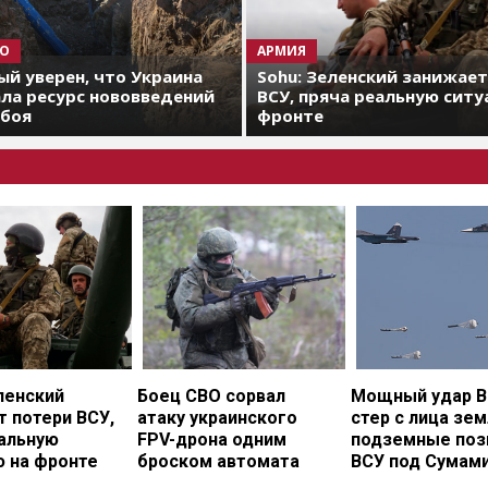
О
АРМИЯ
й уверен, что Украина
Sohu: Зеленский занижае
ла ресурс нововведений
ВСУ, пряча реальную ситу
 боя
фронте
ленский
Боец СВО сорвал
Мощный удар В
 потери ВСУ,
атаку украинского
стер с лица зе
еальную
FPV-дрона одним
подземные поз
ю на фронте
броском автомата
ВСУ под Сумам