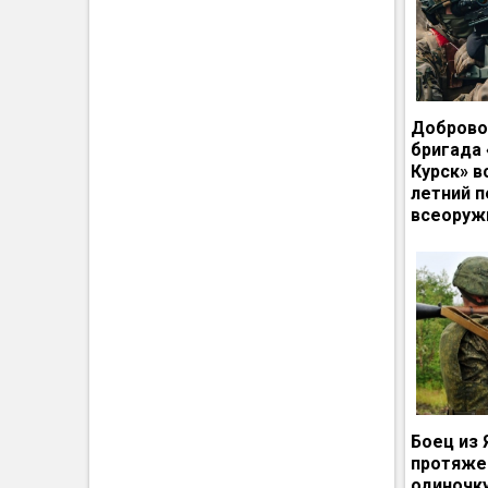
Доброво
бригада
Курск» в
летний п
всеоруж
Боец из 
протяже
одиночк