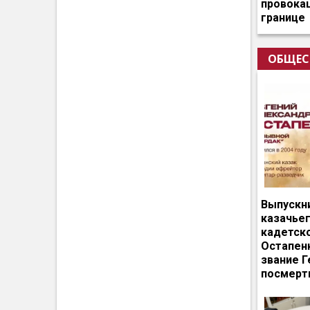
провокац
границе
ОБЩЕС
Выпускн
казачье
кадетск
Остапен
звание Г
посмерт