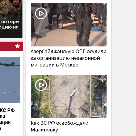
т потери
ацию на
Азербайджанскую ОПГ осудили
за организацию незаконной
миграции в Москве
КС РФ
мли
иции
Как ВС РФ освобождали
и
Малиновку