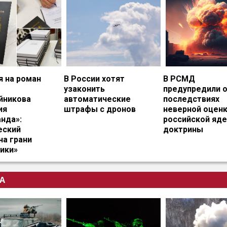
я на роман
В России хотят
В РСМД
узаконить
предупредили 
йникова
автоматические
последствиях
ия
штрафы с дронов
неверной оцен
нда»:
российской яд
еский
доктрины
на грани
ики»
А