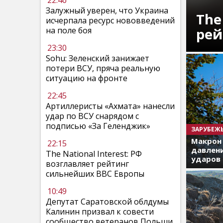
22:46
Залужный уверен, что Украина
The
исчерпала ресурс нововведений
рей
на поле боя
23:30
Sohu: Зеленский занижает
потери ВСУ, пряча реальную
ситуацию на фронте
22:45
Артиллеристы «Ахмата» нанесли
удар по ВСУ снарядом с
подписью «За Геленджик»
ЗАРУБЕЖ
Макрон
22:15
давлени
The National Interest: РФ
ударов 
возглавляет рейтинг
сильнейших ВВС Европы
10:49
Депутат Саратовской облдумы
Калинин призвал к совести
сообщество ветеранов Польши