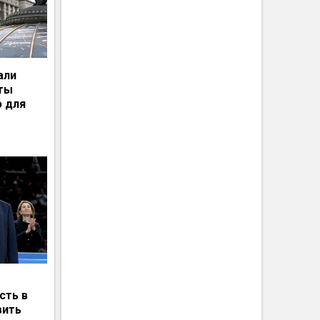
али
рты
ю для
сть в
вить