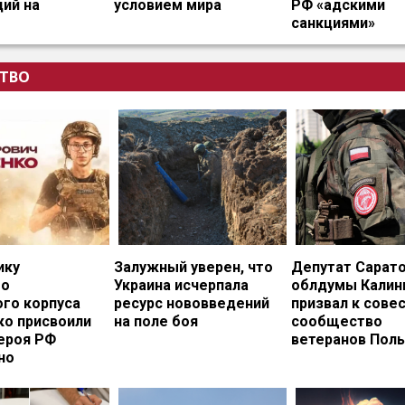
ий на
условием мира
РФ «адскими
санкциями»
ТВО
ику
Залужный уверен, что
Депутат Сарат
го
Украина исчерпала
облдумы Калин
ого корпуса
ресурс нововведений
призвал к сове
ко присвоили
на поле боя
сообщество
ероя РФ
ветеранов Пол
но