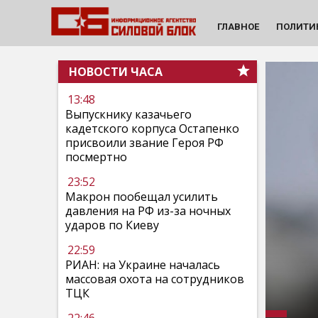
ГЛАВНОЕ
ПОЛИТИ
НОВОСТИ ЧАСА
13:48
Выпускнику казачьего
кадетского корпуса Остапенко
присвоили звание Героя РФ
посмертно
23:52
Макрон пообещал усилить
давления на РФ из-за ночных
ударов по Киеву
22:59
РИАН: на Украине началась
массовая охота на сотрудников
ТЦК