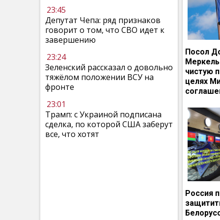
23:45
Депутат Чепа: ряд признаков
говорит о том, что СВО идет к
завершению
Посол Д
23:24
Меркель
Зеленский рассказал о довольно
чистую п
тяжёлом положении ВСУ на
целях М
фронте
соглаше
23:01
Трамп: с Украиной подписана
сделка, по которой США заберут
все, что хотят
Россия 
защитит
Белорусс