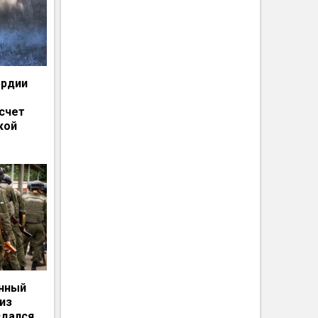
ардии
счет
кой
енный
из
сдался