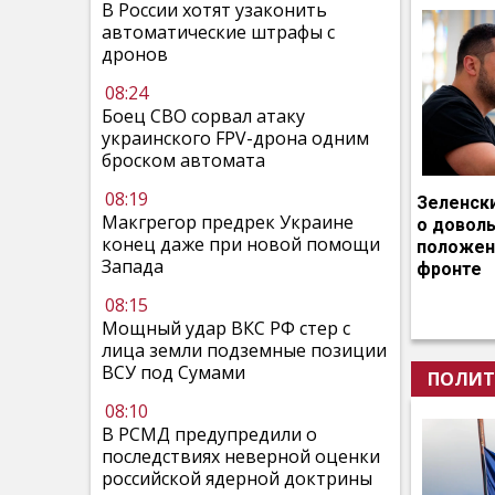
В России хотят узаконить
автоматические штрафы с
дронов
08:24
Боец СВО сорвал атаку
украинского FPV-дрона одним
броском автомата
08:19
Зеленск
Макгрегор предрек Украине
о довол
конец даже при новой помощи
положен
Запада
фронте
08:15
Мощный удар ВКС РФ стер с
лица земли подземные позиции
ВСУ под Сумами
ПОЛИТ
08:10
В РСМД предупредили о
последствиях неверной оценки
российской ядерной доктрины