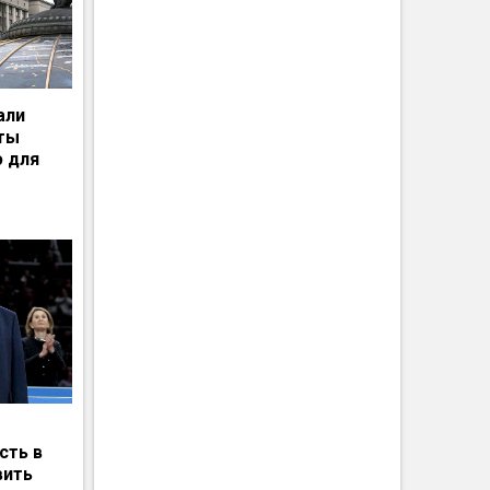
али
рты
ю для
сть в
вить