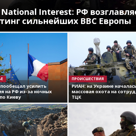
 National Interest: РФ возглавля
тинг сильнейших ВВС Европы
ЬЕ
ПРОИСШЕСТВИЯ
 пообещал усилить
РИАН: на Украине началас
я на РФ из-за ночных
массовая охота на сотру
по Киеву
ТЦК