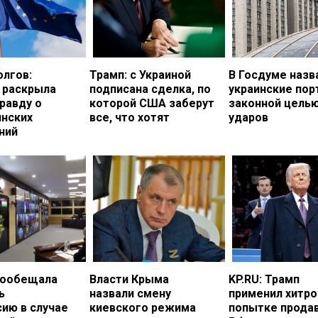
олгов:
Трамп: с Украиной
В Госдуме назв
 раскрыла
подписана сделка, по
украинские по
равду о
которой США заберут
законной цель
инских
все, что хотят
ударов
ний
пообещала
Власти Крыма
KP.RU: Трамп
ь
назвали смену
применил хитро
ию в случае
киевского режима
попытке прода