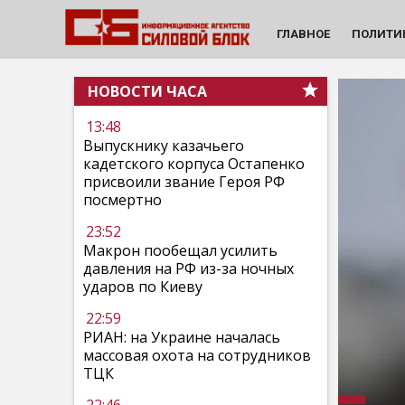
ГЛАВНОЕ
ПОЛИТИ
НОВОСТИ ЧАСА
13:48
Выпускнику казачьего
кадетского корпуса Остапенко
присвоили звание Героя РФ
посмертно
23:52
Макрон пообещал усилить
давления на РФ из-за ночных
ударов по Киеву
22:59
РИАН: на Украине началась
массовая охота на сотрудников
ТЦК