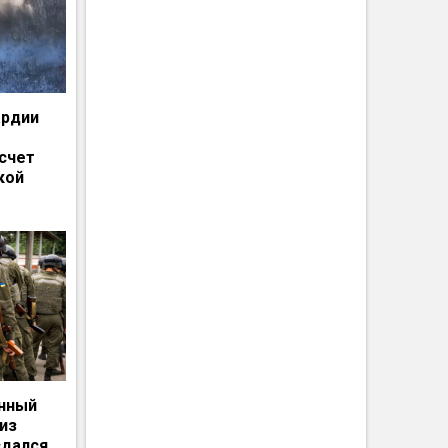
ардии
счет
кой
енный
из
сдался