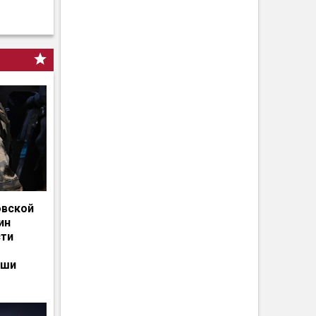
овской
ин
сти
ьши