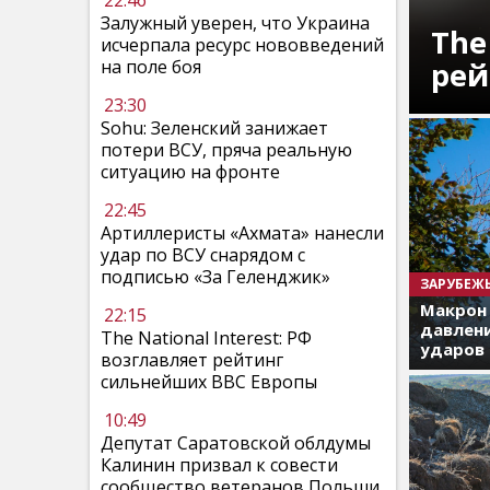
22:46
Залужный уверен, что Украина
The
исчерпала ресурс нововведений
рей
на поле боя
23:30
Sohu: Зеленский занижает
потери ВСУ, пряча реальную
ситуацию на фронте
22:45
Артиллеристы «Ахмата» нанесли
удар по ВСУ снарядом с
подписью «За Геленджик»
ЗАРУБЕЖ
Макрон
22:15
давлени
The National Interest: РФ
ударов 
возглавляет рейтинг
сильнейших ВВС Европы
10:49
Депутат Саратовской облдумы
Калинин призвал к совести
сообщество ветеранов Польши