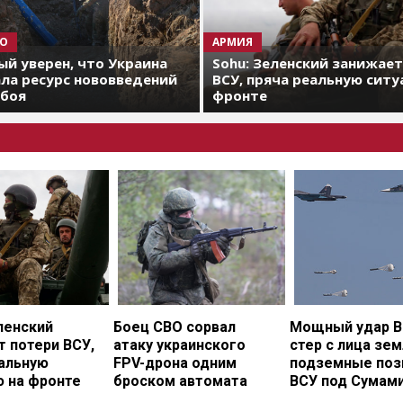
О
АРМИЯ
й уверен, что Украина
Sohu: Зеленский занижае
ла ресурс нововведений
ВСУ, пряча реальную ситу
 боя
фронте
ленский
Боец СВО сорвал
Мощный удар В
 потери ВСУ,
атаку украинского
стер с лица зе
еальную
FPV-дрона одним
подземные поз
ю на фронте
броском автомата
ВСУ под Сумам