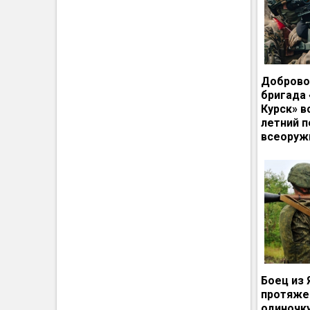
Доброво
бригада
Курск» в
летний п
всеоруж
Боец из 
протяже
одиночк