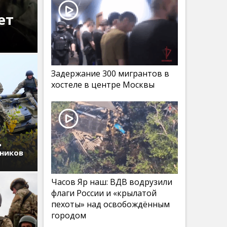
ет
Задержание 300 мигрантов в
хостеле в центре Москвы
ь
дников
Часов Яр наш: ВДВ водрузили
флаги России и «крылатой
пехоты» над освобождённым
городом