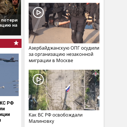
т потери
ацию на
Азербайджанскую ОПГ осудили
за организацию незаконной
миграции в Москве
КС РФ
мли
иции
Как ВС РФ освобождали
и
Малиновку