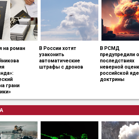
я на роман
В России хотят
В РСМД
узаконить
предупредили 
йникова
автоматические
последствиях
ия
штрафы с дронов
неверной оцен
нда»:
российской яд
еский
доктрины
на грани
ики»
А