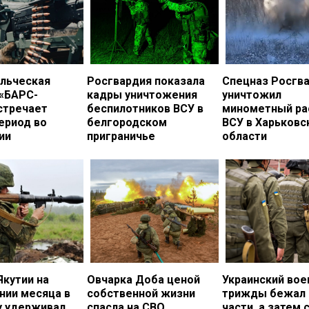
льческая
Росгвардия показала
Спецназ Росгв
 «БАРС-
кадры уничтожения
уничтожил
стречает
беспилотников ВСУ в
минометный ра
ериод во
белгородском
ВСУ в Харьковс
ии
приграничье
области
Якутии на
Овчарка Доба ценой
Украинский во
нии месяца в
собственной жизни
трижды бежал 
у удерживал
спасла на СВО
части, а затем 