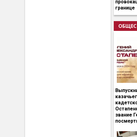
провокац
границе
ОБЩЕС
Выпускн
казачье
кадетск
Остапен
звание Г
посмерт