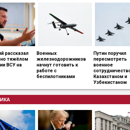
ий рассказал
Военных
Путин поручил
ьно тяжёлом
железнодорожников
пересмотреть
ии ВСУ на
начнут готовить к
военное
работе с
сотрудничество
беспилотниками
Казахстаном и
Узбекистаном
ИКА