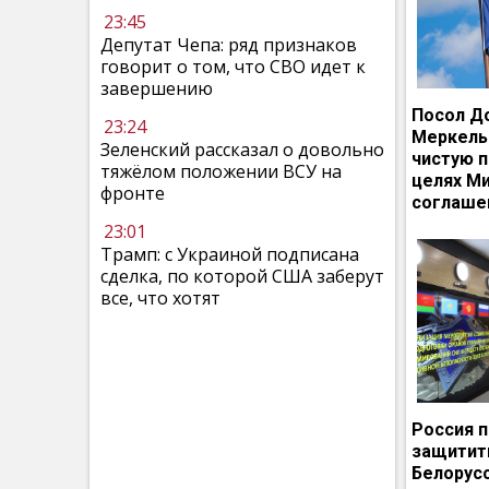
23:45
Депутат Чепа: ряд признаков
говорит о том, что СВО идет к
завершению
Посол Д
23:24
Меркель
Зеленский рассказал о довольно
чистую п
тяжёлом положении ВСУ на
целях М
фронте
соглаше
23:01
Трамп: с Украиной подписана
сделка, по которой США заберут
все, что хотят
Россия 
защитит
Белорусс