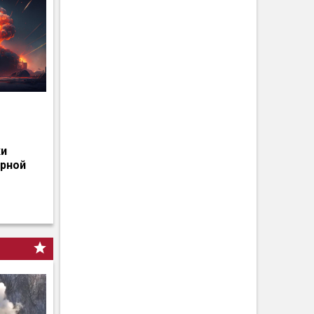
о
ки
ерной