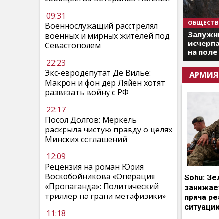
09:31
ОБЩЕСТВ
Военнослужащий расстрелял
Залужны
военных и мирных жителей под
исчерпа
Севастополем
на поле
22:23
Экс-евродепутат Де Вилье:
АРМИЯ
Макрон и фон дер Ляйен хотят
развязать войну с РФ
22:17
Посол Долгов: Меркель
раскрыла чистую правду о целях
Минских соглашений
12:09
Рецензия на роман Юрия
Воскобойникова «Операция
Sohu: Зе
«Пропаганда»: Политический
занижает
триллер на грани метафизики»
пряча р
ситуаци
11:18