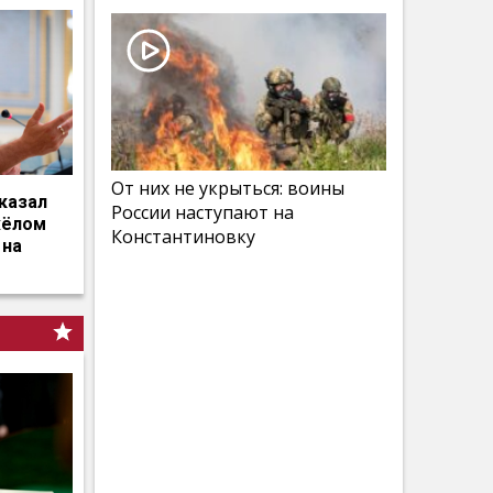
От них не укрыться: воины
казал
России наступают на
жёлом
Константиновку
 на