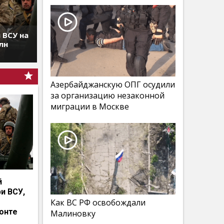
 ВСУ на
лн
Азербайджанскую ОПГ осудили
за организацию незаконной
миграции в Москве
й
и ВСУ,
Как ВС РФ освобождали
онте
Малиновку