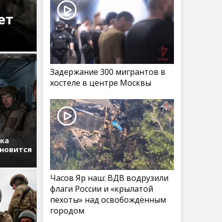
ет
Задержание 300 мигрантов в
хостеле в центре Москвы
тка
ановится
Часов Яр наш: ВДВ водрузили
флаги России и «крылатой
пехоты» над освобождённым
городом