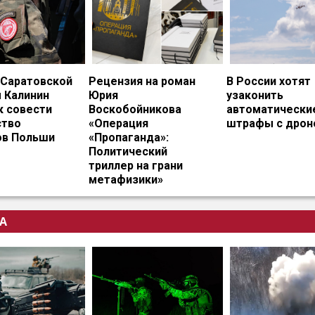
 Саратовской
Рецензия на роман
В России хотят
 Калинин
Юрия
узаконить
к совести
Воскобойникова
автоматически
тво
«Операция
штрафы с дрон
ов Польши
«Пропаганда»:
Политический
триллер на грани
метафизики»
А