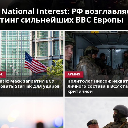
 National Interest: РФ возглавля
тинг сильнейших ВВС Европы
ЬЕ
АРМИЯ
antic: Маск запретил ВСУ
Политолог Никсон: нехва
овать Starlink для ударов
личного состава в ВСУ ст
критичной