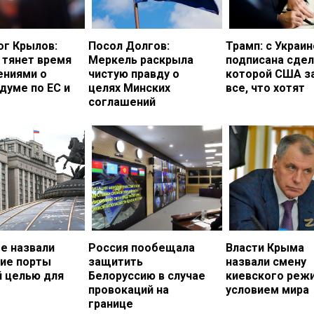
ог Крылов:
Посол Долгов:
Трамп: с Украи
 тянет время
Меркель раскрыла
подписана сдел
ениями о
чистую правду о
которой США з
думе по ЕС и
целях Минских
все, что хотят
соглашений
е назвали
Россия пообещала
Власти Крыма
кие порты
защитить
назвали смену
й целью для
Белоруссию в случае
киевского реж
провокаций на
условием мира
границе