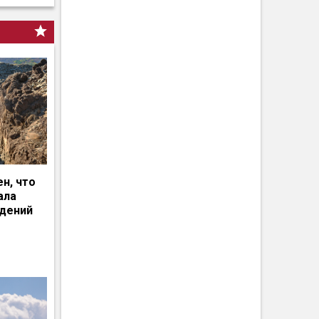
н, что
ала
едений