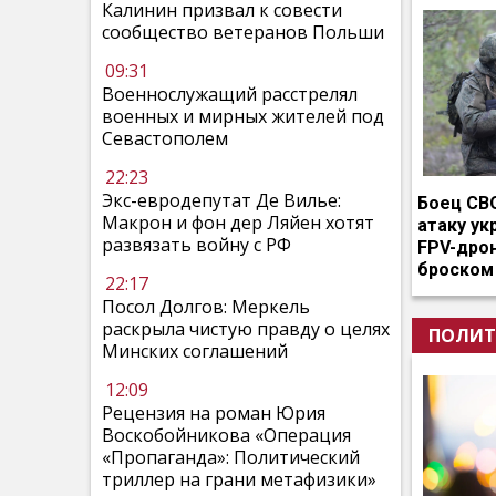
Калинин призвал к совести
сообщество ветеранов Польши
09:31
Военнослужащий расстрелял
военных и мирных жителей под
Севастополем
22:23
Экс-евродепутат Де Вилье:
Боец СВ
Макрон и фон дер Ляйен хотят
атаку ук
развязать войну с РФ
FPV-дро
броском
22:17
Посол Долгов: Меркель
раскрыла чистую правду о целях
ПОЛИТ
Минских соглашений
12:09
Рецензия на роман Юрия
Воскобойникова «Операция
«Пропаганда»: Политический
триллер на грани метафизики»