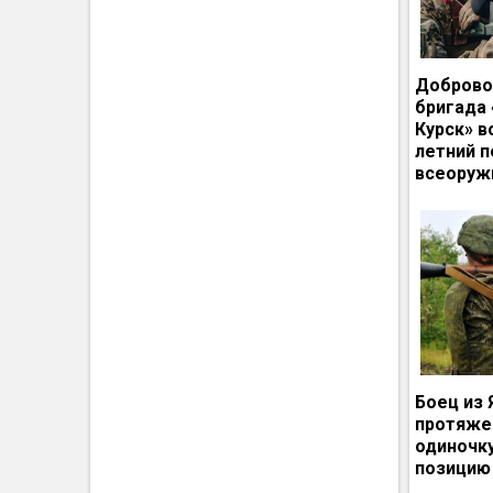
Доброво
бригада
Курск» в
летний п
всеоруж
Боец из 
протяже
одиночк
позицию 