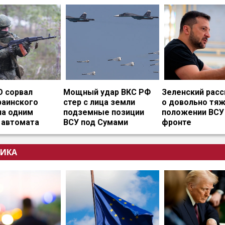
О сорвал
Мощный удар ВКС РФ
Зеленский расс
раинского
стер с лица земли
о довольно тя
на одним
подземные позиции
положении ВСУ
 автомата
ВСУ под Сумами
фронте
ИКА