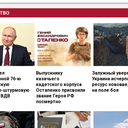
ТВО
ел
Выпускнику
Залужный увере
рной 76-ю
казачьего
Украина исчерп
скую
кадетского корпуса
ресурс нововв
о-штурмовую
Остапенко присвоили
на поле боя
 ВДВ
звание Героя РФ
посмертно