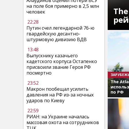
Алаудинов оценил потери ВСУ
на поле боя примерно в 2,5 млн
The
человек
рей
22:28
Путин счел легендарной 76-ю
гвардейскую десантно-
штурмовую дивизию ВДВ
13:48
Выпускнику казачьего
кадетского корпуса Остапенко
присвоили звание Героя РФ
посмертно
ЗАРУБЕЖ
The Atl
23:52
использ
Макрон пообещал усилить
по РФ
давления на РФ из-за ночных
ударов по Киеву
22:59
РИАН: на Украине началась
массовая охота на сотрудников
ТЦК