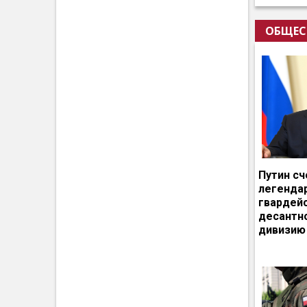
ОБЩЕС
Путин сч
легенда
гвардей
десантн
дивизию