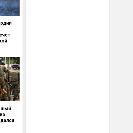
ардии
счет
кой
енный
из
сдался