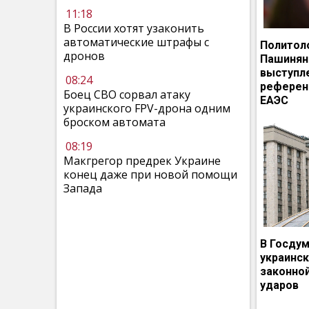
11:18
В России хотят узаконить
автоматические штрафы с
Политол
дронов
Пашинян
выступл
08:24
референ
Боец СВО сорвал атаку
ЕАЭС
украинского FPV-дрона одним
броском автомата
08:19
Макгрегор предрек Украине
конец даже при новой помощи
Запада
В Госдум
украинс
законно
ударов