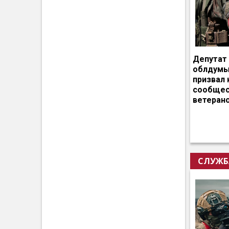
Депутат
облдумы
призвал 
сообщес
ветеран
СЛУЖБ