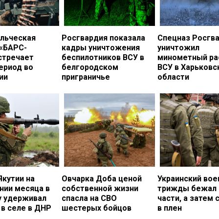
льческая
Росгвардия показала
Спецназ Росгв
 «БАРС-
кадры уничтожения
уничтожил
стречает
беспилотников ВСУ в
минометный ра
ериод во
белгородском
ВСУ в Харьковс
ии
приграничье
области
Якутии на
Овчарка Доба ценой
Украинский во
нии месяца в
собственной жизни
трижды бежал 
у удерживал
спасла на СВО
части, а затем 
в селе в ДНР
шестерых бойцов
в плен