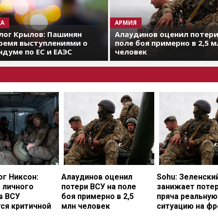
А
АРМИЯ
лог Крылов: Пашинян
Алаудинов оценил потери
ремя выступлениями о
поле боя примерно в 2,5 м
думе по ЕС и ЕАЭС
человек
г Никсон:
Алаудинов оценил
Sohu: Зеленски
 личного
потери ВСУ на поле
занижает потер
в ВСУ
боя примерно в 2,5
пряча реальную
ся критичной
млн человек
ситуацию на фр