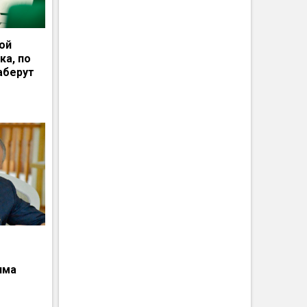
ной
ка, по
аберут
има