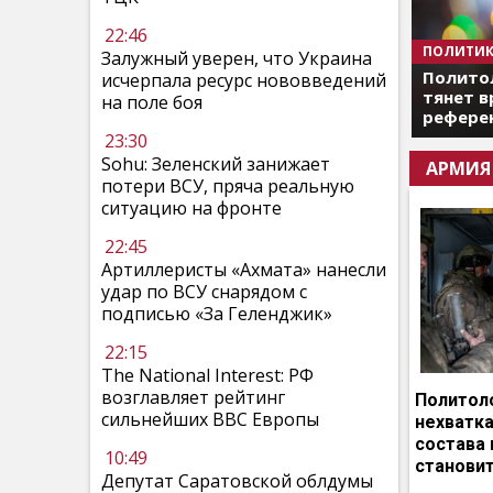
22:46
ПОЛИТИК
Залужный уверен, что Украина
Полито
исчерпала ресурс нововведений
тянет в
на поле боя
референ
23:30
Sohu: Зеленский занижает
АРМИЯ
потери ВСУ, пряча реальную
ситуацию на фронте
22:45
Артиллеристы «Ахмата» нанесли
удар по ВСУ снарядом с
подписью «За Геленджик»
22:15
The National Interest: РФ
возглавляет рейтинг
Политоло
сильнейших ВВС Европы
нехватка
состава 
10:49
становит
Депутат Саратовской облдумы