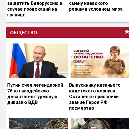
защитить Белоруссию в
смену киевского
случае провокаций на
режима условием мира
границе
ОБЩЕСТВО
Путин счел легендарной
Выпускнику казачьего
76-ю гвардейскую
кадетского корпуса
десантно-штурмовую
Остапенко присвоили
дивизию ВДВ
звание Героя РФ
посмертно