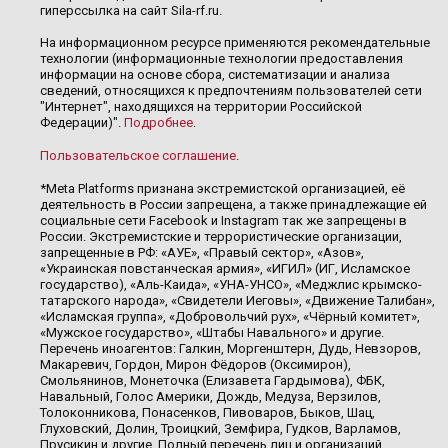
гиперссылка на сайт Sila-rf.ru.
На информационном ресурсе применяются рекомендательные
технологии (информационные технологии предоставления
информации на основе сбора, систематизации и анализа
сведений, относящихся к предпочтениям пользователей сети
"Интернет", находящихся на территории Российской
Федерации)".
Подробнее
.
Пользовательское соглашение
.
*Meta Platforms признана экстремистской организацией, её
деятельность в России запрещена, а также принадлежащие ей
социальные сети Facebook и Instagram так же запрещены в
России. Экстремистские и террористические организации,
запрещенные в РФ: «АУЕ», «Правый сектор», «Азов»,
«Украинская повстанческая армия», «ИГИЛ» (ИГ, Исламское
государство), «Аль-Каида», «УНА-УНСО», «Меджлис крымско-
татарского народа», «Свидетели Иеговы», «Движение Талибан»,
«Исламская группа», «Добровольчий рух», «Чёрный комитет»,
«Мужское государство», «Штабы Навального» и другие.
Перечень иноагентов: Галкин, Моргенштерн, Дудь, Невзоров,
Макаревич, Гордон, Мирон Фёдоров (Оксимирон),
Смольянинов, Монеточка (Елизавета Гардымова), ФБК,
Навальный, Голос Америки, Дождь, Медуза, Верзилов,
Толоконникова, Понасенков, Пивоваров, Быков, Шац,
Глуховский, Долин, Троицкий, Земфира, Гудков, Варламов,
Прусикин и другие. Полный перечень лиц и организаций,