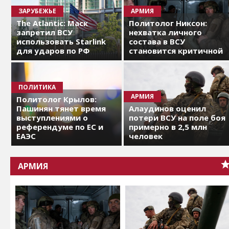
ЗАРУБЕЖЬЕ
АРМИЯ
The Atlantic: Маск
Политолог Никсон:
запретил ВСУ
нехватка личного
использовать Starlink
состава в ВСУ
для ударов по РФ
становится критичной
ПОЛИТИКА
АРМИЯ
Политолог Крылов:
Пашинян тянет время
Алаудинов оценил
выступлениями о
потери ВСУ на поле боя
референдуме по ЕС и
примерно в 2,5 млн
ЕАЭС
человек
АРМИЯ