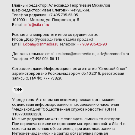
Главный редактор: Александр Георгиевич Михайлов
Шеф-редактор: Иван Олегович Чечушкин.
Телефон редакции: +7 495 795-53-05
101000, г. Москва, ул. Покровка, д. 5
E-mail:
info@sila-rf.ru
Реклама, спецпроекты и иное сотрудничество:
Игорь Дбар
(Руководитель отдела продаж)
Email:
i.dbar@osnmedia.ru
Телефон:
+7 909 936-02-90
Дополнительные email:
reklama@osnmedia.ru
,
adv@osnmedia.ru
Телефон:
+7 495 004-56-11
Сетевое издание Информационное агентство "Силовой блок"
зарегистрировано Роскомнадзором 05.10.2018, реестровая
запись ЭЛ № ФС 77 - 73829.
18+
Учредитель: Автономная некоммерческая организация
содействия информированию и просвещению населения
"Медиахолдинг "Общественная служба новостей" (ОГРН
1187700006328).
Мнение редакции может не совпадать с мнением авторов.
При перепечатке или цитировании материалов сайта Sila-rf.ru
ссылка на источник обязательна, при использовании в
Интернет-изданиях и на сайтах обязательна прямая