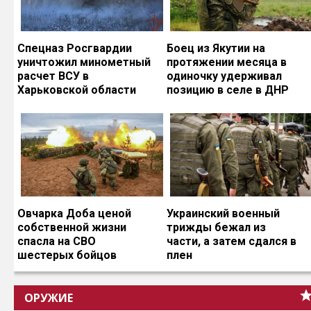
Спецназ Росгвардии
Боец из Якутии на
уничтожил минометный
протяжении месяца в
расчет ВСУ в
одиночку удерживал
Харьковской области
позицию в селе в ДНР
Овчарка Доба ценой
Украинский военный
собственной жизни
трижды бежал из
спасла на СВО
части, а затем сдался в
шестерых бойцов
плен
ОРУЖИЕ