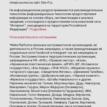
гиперссылка на сайт Sila-rf.ru.
На информационном ресурсе применяются рекомендательные
технологии (информационные технологии предоставления
информации на основе сбора, систематизации и анализа
сведений, относящихся к предпочтениям пользователей сети
"Интернет", находящихся на территории Российской
Федерации)".
Подробнее
.
Пользовательское соглашение
.
*Meta Platforms признана экстремистской организацией, её
деятельность в России запрещена, а также принадлежащие ей
социальные сети Facebook и Instagram так же запрещены в
России. Экстремистские и террористические организации,
запрещенные в РФ: «АУЕ», «Правый сектор», «Азов»,
«Украинская повстанческая армия», «ИГИЛ» (ИГ, Исламское
государство), «Аль-Каида», «УНА-УНСО», «Меджлис крымско-
татарского народа», «Свидетели Иеговы», «Движение Талибан»,
«Исламская группа», «Добровольчий рух», «Чёрный комитет»,
«Мужское государство», «Штабы Навального» и другие.
Перечень иноагентов: Галкин, Моргенштерн, Дудь, Невзоров,
Макаревич, Гордон, Мирон Фёдоров (Оксимирон),
Смольянинов, Монеточка (Елизавета Гардымова), ФБК,
Навальный, Голос Америки, Дождь, Медуза, Верзилов,
Толоконникова, Понасенков, Пивоваров, Быков, Шац,
Глуховский, Долин, Троицкий, Земфира, Гудков, Варламов,
Прусикин и другие. Полный перечень лиц и организаций,