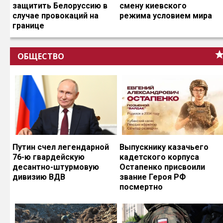
защитить Белоруссию в
смену киевского
случае провокаций на
режима условием мира
границе
ОБЩЕСТВО
Путин счел легендарной
Выпускнику казачьего
76-ю гвардейскую
кадетского корпуса
десантно-штурмовую
Остапенко присвоили
дивизию ВДВ
звание Героя РФ
посмертно