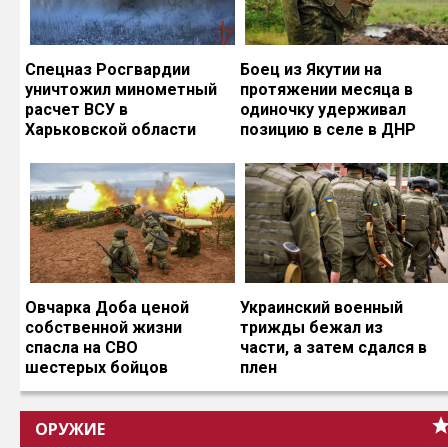
Спецназ Росгвардии
Боец из Якутии на
уничтожил минометный
протяжении месяца в
расчет ВСУ в
одиночку удерживал
Харьковской области
позицию в селе в ДНР
Овчарка Доба ценой
Украинский военный
собственной жизни
трижды бежал из
спасла на СВО
части, а затем сдался в
шестерых бойцов
плен
ОРУЖИЕ