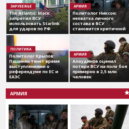
ЗАРУБЕЖЬЕ
АРМИЯ
The Atlantic: Маск
Политолог Никсон:
запретил ВСУ
нехватка личного
использовать Starlink
состава в ВСУ
для ударов по РФ
становится критичной
ПОЛИТИКА
АРМИЯ
Политолог Крылов:
Пашинян тянет время
Алаудинов оценил
выступлениями о
потери ВСУ на поле боя
референдуме по ЕС и
примерно в 2,5 млн
ЕАЭС
человек
АРМИЯ