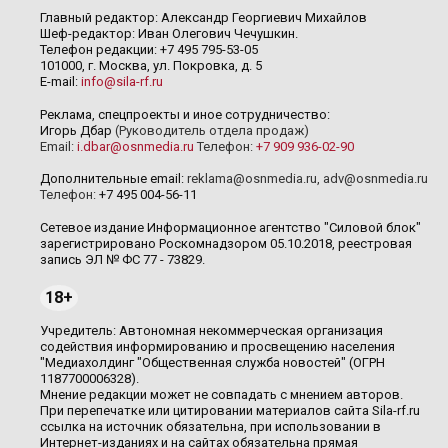
Главный редактор: Александр Георгиевич Михайлов
Шеф-редактор: Иван Олегович Чечушкин.
Телефон редакции: +7 495 795-53-05
101000, г. Москва, ул. Покровка, д. 5
E-mail:
info@sila-rf.ru
Реклама, спецпроекты и иное сотрудничество:
Игорь Дбар
(Руководитель отдела продаж)
Email:
i.dbar@osnmedia.ru
Телефон:
+7 909 936-02-90
Дополнительные email:
reklama@osnmedia.ru
,
adv@osnmedia.ru
Телефон:
+7 495 004-56-11
Сетевое издание Информационное агентство "Силовой блок"
зарегистрировано Роскомнадзором 05.10.2018, реестровая
запись ЭЛ № ФС 77 - 73829.
18+
Учредитель: Автономная некоммерческая организация
содействия информированию и просвещению населения
"Медиахолдинг "Общественная служба новостей" (ОГРН
1187700006328).
Мнение редакции может не совпадать с мнением авторов.
При перепечатке или цитировании материалов сайта Sila-rf.ru
ссылка на источник обязательна, при использовании в
Интернет-изданиях и на сайтах обязательна прямая